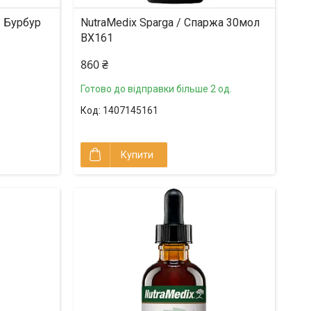
/ Бурбур
NutraMedix Sparga / Спаржа 30мол
BX161
860 ₴
Готово до відправки більше 2 од.
1407145161
Купити