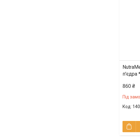
NutraMe
п'єдра
860 ₴
Під зам
140