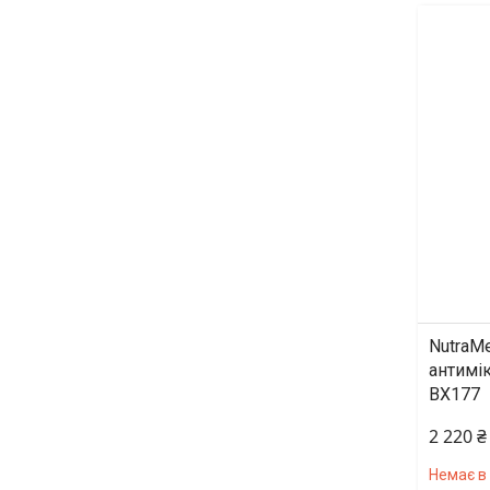
NutraM
антимі
BX177
2 220 ₴
Немає в