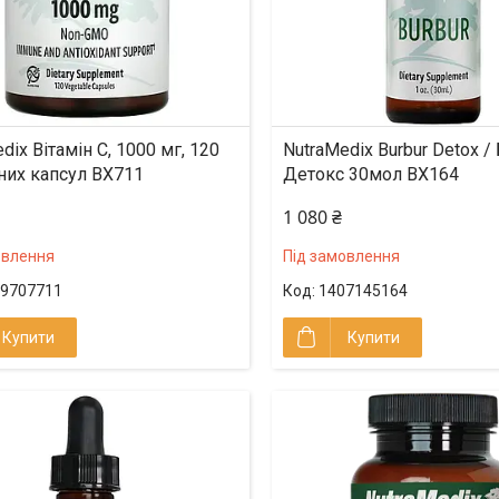
dix Вітамін С, 1000 мг, 120
NutraMedix Burbur Detox /
них капсул BX711
Детокс 30мол BX164
1 080 ₴
овлення
Під замовлення
9707711
1407145164
Купити
Купити