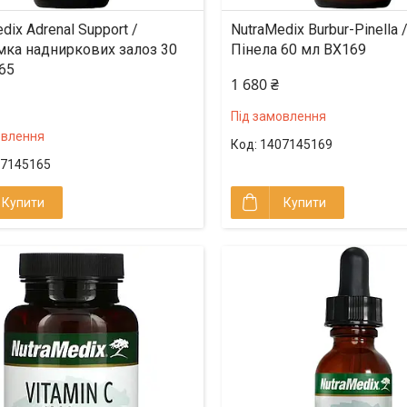
dix Adrenal Support /
NutraMedix Burbur-Pinella 
мка надниркових залоз 30
Пінела 60 мл BX169
65
1 680 ₴
Під замовлення
овлення
1407145169
7145165
Купити
Купити