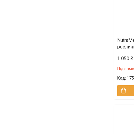
NutraMe
рослин
1 050 ₴
Під зам
175