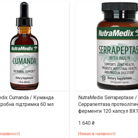
edix Cumanda / Куманда
NutraMedix Serrapeptase /
кробна підтримка 60 мл
Серрапептаза протеолітич
ферменти 120 капсул BX
1 640 ₴
 наявності
Немає в наявності