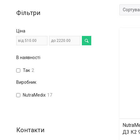
Фільтри
Ціна
В наявності
Так
2
Виробник
NutraMedix
17
NutraMe
Д3 К2 9