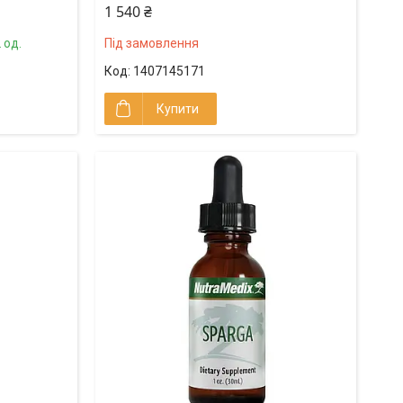
1 540 ₴
 од.
Під замовлення
1407145171
Купити