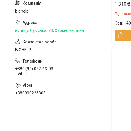
1 310 ₴
biohelp
Під зам
140
вулиця Сумська, 78, Харків, Україна
BIOHELP
+380 (99) 022-63-03
Viber
+380990226303