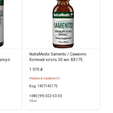
NutraMedix Samento / Саменто
апсул
Котячий кіготь 30 мл. BX175
1 970 ₴
Немає в наявності
1407145175
+380 (99) 022-63-03
Viber