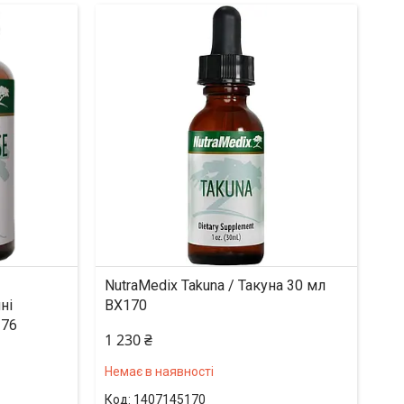
NutraMedix Takuna / Такуна 30 мл
ні
BX170
176
1 230 ₴
Немає в наявності
1407145170