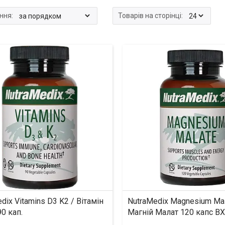
dix Vitamins D3 K2 / Вітамін
NutraMedix Magnesium Mal
0 кап.
Магній Малат 120 капс B