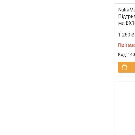
NutraMe
Підтри
мл BX1
1 260 ₴
Під зам
140