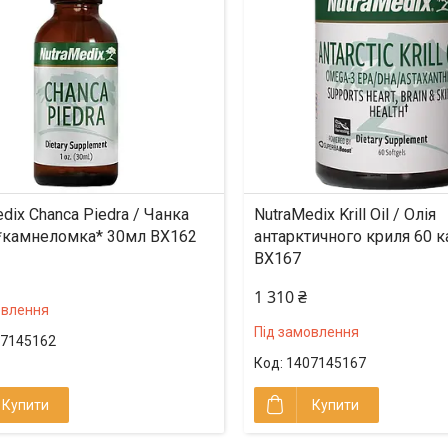
dix Chanca Piedra / Чанка
NutraMedix Krill Oil / Олія
 *камнеломка* 30мл BX162
антарктичного криля 60 к
BX167
1 310 ₴
овлення
Під замовлення
7145162
1407145167
Купити
Купити