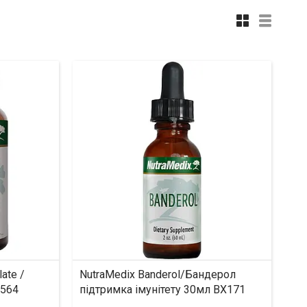
ate /
NutraMedix Banderol/Бандерол
X564
підтримка імунітету 30мл BX171