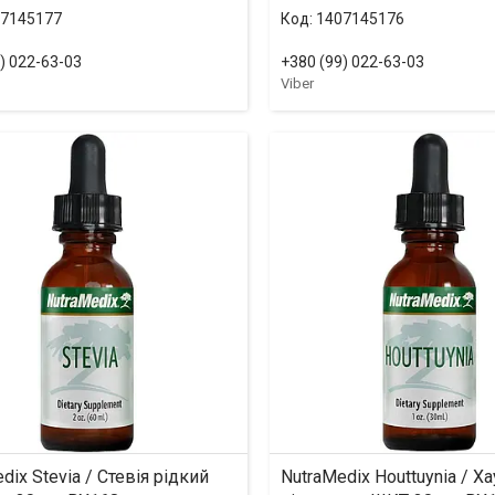
7145177
1407145176
) 022-63-03
+380 (99) 022-63-03
Viber
dix Stevia / Стевія рідкий
NutraMedix Houttuynia / Х