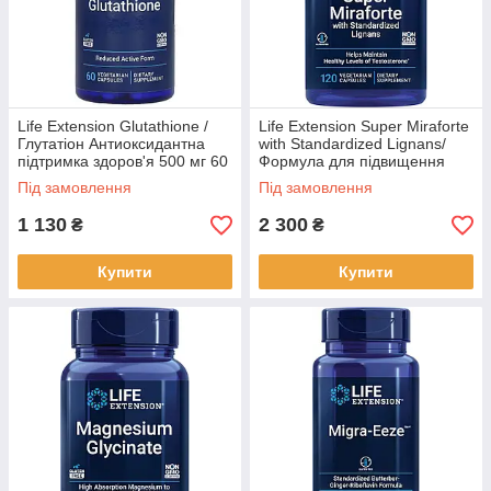
Life Extension Glutathione /
Life Extension Super Miraforte
Глутатіон Антиоксидантна
with Standardized Lignans/
підтримка здоров'я 500 мг 60
Формула для підвищення
капсул BX228
тестостерону 120 капсул
Під замовлення
Під замовлення
BX821
1 130
2 300
₴
₴
Купити
Купити