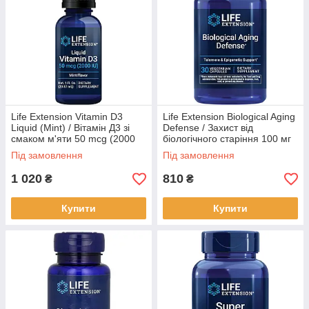
Life Extension Vitamin D3
Life Extension Biological Aging
Liquid (Mint) / Вітамін Д3 зі
Defense / Захист від
смаком м'яти 50 mcg (2000
біологічного старіння 100 мг
МО) 29,57 мл BX910
30 капсул BX820
Під замовлення
Під замовлення
1 020
810
₴
₴
Купити
Купити