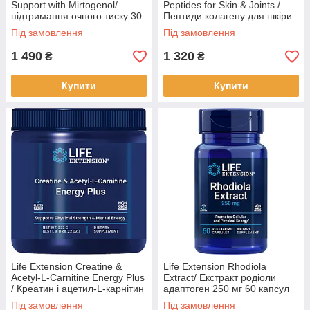
Support with Mirtogenol/
Peptides for Skin & Joints /
підтримання очного тиску 30
Пептиди колагену для шкіри
капсул BX187
та суглобів 343 г BX384
Під замовлення
Під замовлення
1 490
1 320
₴
₴
Купити
Купити
Life Extension Creatine &
Life Extension Rhodiola
Acetyl-L-Carnitine Energy Plus
Extract/ Екстракт родіоли
/ Креатин і ацетил-L-карнітин
адаптоген 250 мг 60 капсул
233 г BX999
BX781
Під замовлення
Під замовлення