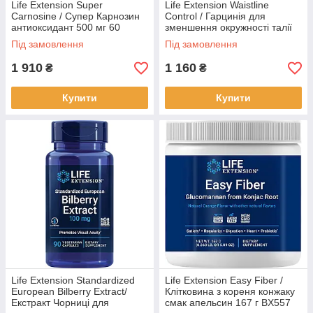
Life Extension Super
Life Extension Waistline
Carnosine / Супер Карнозин
Control / Гарцинія для
антиоксидант 500 мг 60
зменшення окружності талії
капсул BX110
60 капсул BX876
Під замовлення
Під замовлення
1 910
1 160
₴
₴
Купити
Купити
Life Extension Standardized
Life Extension Easy Fiber /
European Bilberry Extract/
Клітковина з кореня конжаку
Екстракт Чорниці для
смак апельсин 167 г BX557