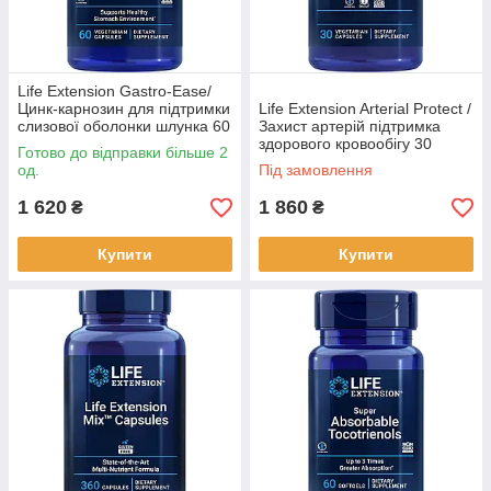
Life Extension Gastro-Ease/
Цинк-карнозин для підтримки
Life Extension Arterial Protect /
слизової оболонки шлунка 60
Захист артерій підтримка
капсул BX240
здорового кровообігу 30
Готово до відправки більше 2
капсул BX965
од.
Під замовлення
1 620
1 860
₴
₴
Купити
Купити