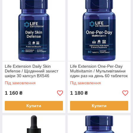
Life Extension Daily Skin
Life Extension One-Per-Day
Defense / Щоденний захист
Multivitamin / Мультивітаміни
шкіри 30 капсул BX546
один раз на день 60 таблеток
BX335
Під замовлення
Під замовлення
1 160
1 180
₴
₴
Купити
Купити