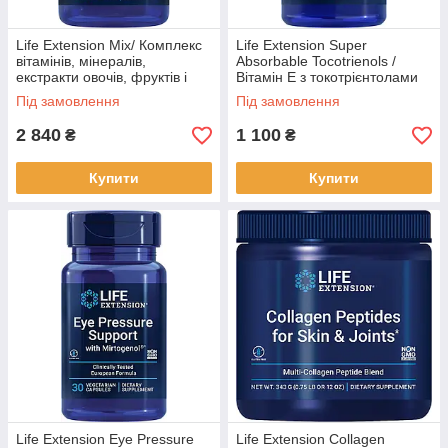
Life Extension Mix/ Комплекс
Life Extension Super
вітамінів, мінералів,
Absorbable Tocotrienols /
екстракти овочів, фруктів і
Вітамін Е з токотрієнтолами
рослин 360 капсул BX425
60 капсул BX512
Під замовлення
Під замовлення
2 840
1 100
₴
₴
Купити
Купити
Life Extension Eye Pressure
Life Extension Collagen