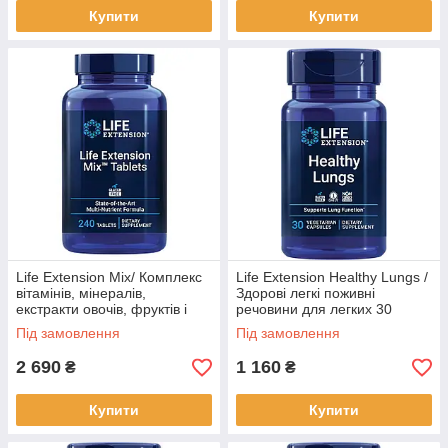
Купити
Купити
Life Extension Mix/ Комплекс
Life Extension Healthy Lungs /
вітамінів, мінералів,
Здорові легкі поживні
екстракти овочів, фруктів і
речовини для легких 30
рослин 240 таблеток BX360
капсул BX257
Під замовлення
Під замовлення
2 690
1 160
₴
₴
Купити
Купити