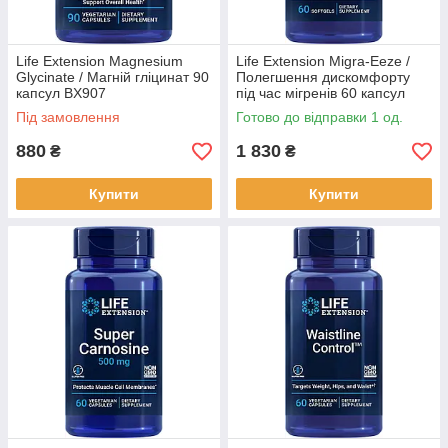
Life Extension Magnesium
Life Extension Migra-Eeze /
Glycinate / Магній гліцинат 90
Полегшення дискомфорту
капсул BX907
під час мігренів 60 капсул
BX725
Під замовлення
Готово до відправки 1 од.
880
1 830
₴
₴
Купити
Купити