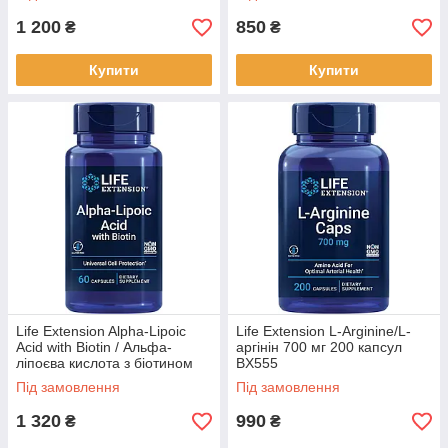
1 200
850
₴
₴
Купити
Купити
Life Extension Alpha-Lipoic
Life Extension L-Arginine/L-
Acid with Biotin / Альфа-
аргінін 700 мг 200 капсул
ліпоєва кислота з біотином
BX555
60 капсул BX691
Під замовлення
Під замовлення
1 320
990
₴
₴