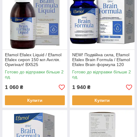
Efamol Efalex Liquid / Efamol
NEW! Подвійна сила, Efamol
Efalex сироп 150 мл Англія.
Efalex Brain Formula / Efamol
Оригінал! BX525
Efalex Brain формула 120
капс. Оригінал! Англія BX012
Готово до відправки більше 2
Готово до відправки більше 2
од.
од.
1 060
1 940
₴
₴
Купити
Купити