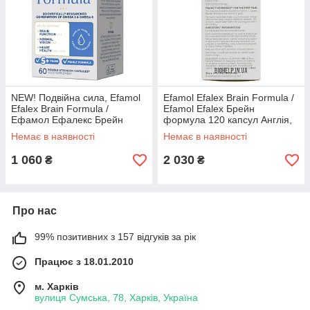
NEW! Подвійна сила, Efamol
Efamol Efalex Brain Formula /
Efalex Brain Formula /
Efamol Efalex Брейн
Ефамол Ефалекс Брейн
формула 120 капсул Англія,
формула 60 капс. Оригінал.
Оригінал! BX093
Немає в наявності
Немає в наявності
Англія. BX953
1 060
2 030
₴
₴
Про нас
99% позитивних з 157 відгуків за рік
Працює з 18.01.2010
м. Харків
вулиця Сумська, 78, Харків, Україна