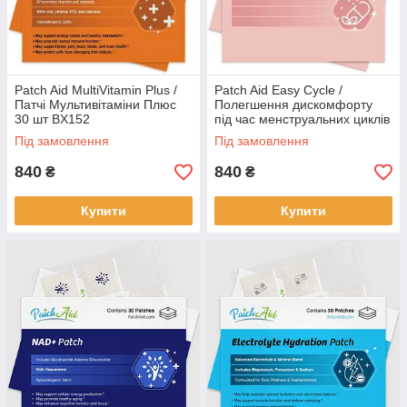
Patch Aid MultiVitamin Plus /
Patch Aid Easy Cycle /
Патчі Мультивітаміни Плюс
Полегшення дискомфорту
30 шт BX152
під час менструальних циклів
30 шт BX655
Під замовлення
Під замовлення
840
840
₴
₴
Купити
Купити