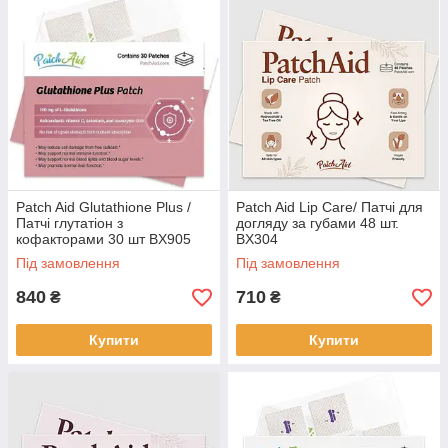
Patch Aid Glutathione Plus /
Patch Aid Lip Care/ Патчі для
Патчі глутатіон з
догляду за губами 48 шт.
кофакторами 30 шт BX905
BX304
Під замовлення
Під замовлення
840
710
₴
₴
Купити
Купити