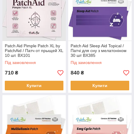
Patch Aid Pimple Patch XL by
Patch Aid Sleep Aid Topical /
PatchAid / Патч от прыщей XL
Патчі для сну з мелатоніном
10 шт. BX101
30 шт BX385
Під замовлення
Під замовлення
710
840
₴
₴
Купити
Купити