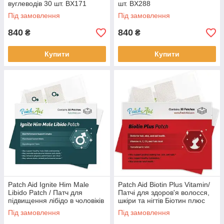
вуглеводів 30 шт. BX171
шт. BX288
Під замовлення
Під замовлення
840
840
₴
₴
Купити
Купити
Patch Aid Ignite Him Male
Patch Aid Biotin Plus Vitamin/
Libido Patch / Патч для
Патчі для здоров'я волосся,
підвищення лібідо в чоловіків
шкіри та нігтів Біотин плюс
30 шт. BX822
вітамін 30 шт BX209
Під замовлення
Під замовлення