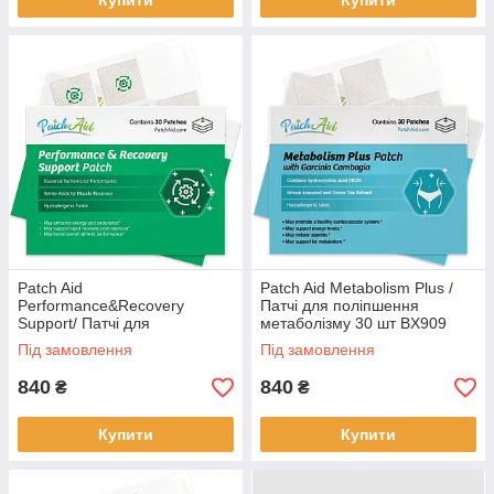
Купити
Купити
Patch Aid
Patch Aid Metabolism Plus /
Performance&Recovery
Патчі для поліпшення
Support/ Патчі для
метаболізму 30 шт BX909
підвищення енергії та
Під замовлення
Під замовлення
відновлення м'язів 30 шт.
BX216
840
840
₴
₴
Купити
Купити