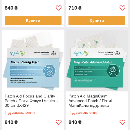
840
710
₴
₴
Купити
Купити
Patch Aid Focus and Clarity
Patch Aid MagniCalm
Patch / Патчі Фокус і ясність
Advanced Patch / Патчі
30 шт BX429
МагніКалм підтримка
розслаблення і спокою 30 шт.
Під замовлення
Під замовлення
BX324
840
840
₴
₴