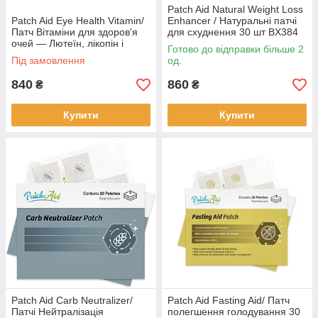
Patch Aid Natural Weight Loss
Patch Aid Eye Health Vitamin/
Enhancer / Натуральні патчі
Патч Вітаміни для здоров'я
для схуднення 30 шт BX384
очей — Лютеїн, лікопін і
Готово до відправки більше 2
астаксантин 30 шт BX868
Під замовлення
од.
840
860
₴
₴
Купити
Купити
Patch Aid Carb Neutralizer/
Patch Aid Fasting Aid/ Патч
Патчі Нейтралізація
полегшення голодування 30