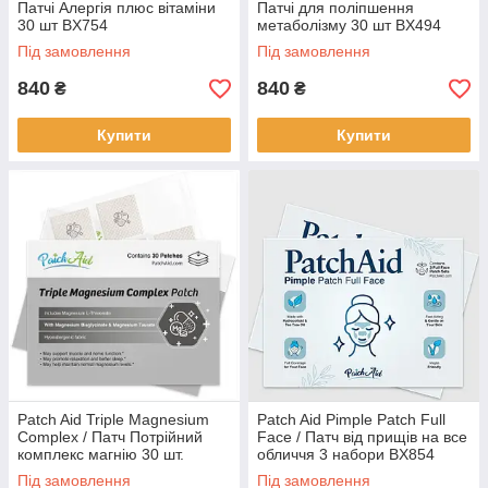
Патчі Алергія плюс вітаміни
Патчі для поліпшення
30 шт BX754
метаболізму 30 шт BX494
Під замовлення
Під замовлення
840
840
₴
₴
Купити
Купити
Patch Aid Triple Magnesium
Patch Aid Pimple Patch Full
Complex / Патч Потрійний
Face / Патч від прищів на все
комплекс магнію 30 шт.
обличчя 3 набори BX854
BX395
Під замовлення
Під замовлення