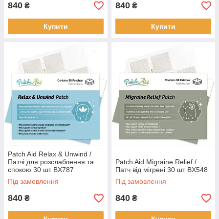
840
840
₴
₴
Купити
Купити
Patch Aid Relax & Unwind /
Патчі для розслаблення та
Patch Aid Migraine Relief /
спокою 30 шт BX787
Патч від мігрені 30 шт BX548
Під замовлення
Під замовлення
840
840
₴
₴