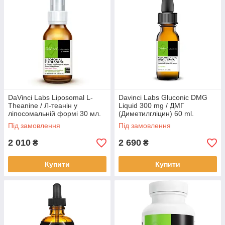
DaVinci Labs Liposomal L-
Davinci Labs Gluconic DMG
Theanine / Л-теанін у
Liquid 300 mg / ДМГ
ліпосомальній формі 30 мл.
(Диметилгліцин) 60 ml.
BX697
BX6533
Під замовлення
Під замовлення
2 010
2 690
₴
₴
Купити
Купити