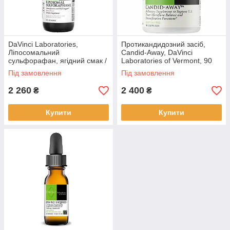
DaVinci Laboratories,
Протикандидозний засіб,
Ліпосомальний
Candid-Away, DaVinci
сульфорафан, ягідний смак /
Laboratories of Vermont, 90
Liposomal Sulforaphane. 60
капсул BX583
Під замовлення
Під замовлення
мл. BX1164
2 260
2 400
₴
₴
Купити
Купити