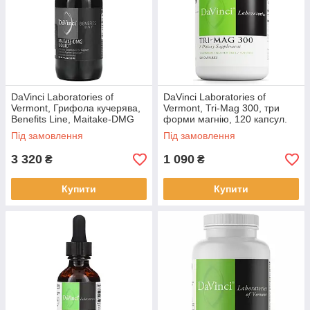
DaVinci Laboratories of
DaVinci Laboratories of
Vermont, Грифола кучерява,
Vermont, Tri-Mag 300, три
Benefits Line, Maitake-DMG
форми магнію, 120 капсул.
Liquid, 120 мл
BX9744
Під замовлення
Під замовлення
3 320
1 090
₴
₴
Купити
Купити