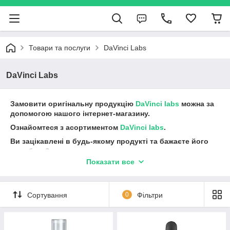
Товари та послуги
DaVinci Labs
DaVinci Labs
Замовити оригінальну продукцію
DaVinci labs
можна за
допомогою нашого інтернет-магазину.
Ознайомтеся з асортиментом
DaVinci labs
.
Ви зацікавлені в будь-якому продукті та бажаєте його
придбати?
Зверніться до нашого фахівця Viber +380990226303
Показати все
Сортування
0
Фільтри