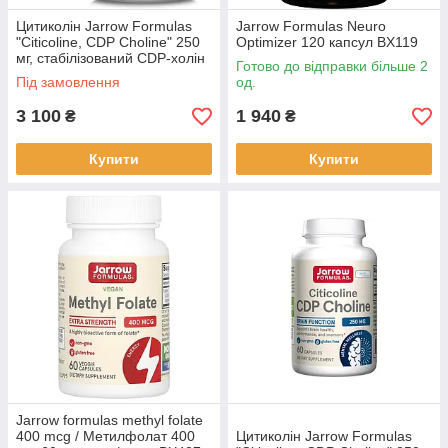
Цитиколін Jarrow Formulas
Jarrow Formulas Neuro
"Citicoline, CDP Choline" 250
Optimizer 120 капсул BX119
мг, стабілізований CDP-холін
Готово до відправки більше 2
(120 капсул) BX311
Під замовлення
од.
3 100
1 940
₴
₴
Купити
Купити
Jarrow formulas methyl folate
400 mcg / Метилфолат 400
Цитиколін Jarrow Formulas