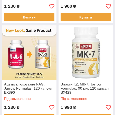
1 230
1 900
₴
₴
Купити
Купити
Ацетилглюкозамін NAG,
Вітамін К2, МК-7, Jarrow
Jarrow Formulas, 120 капсул
Formulas, 90 мкг, 120 капсул
BX890
BX429
Під замовлення
Під замовлення
1 230
1 990
₴
₴