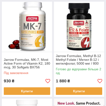
Jarrow Formulas, Methyl B-12
Jarrow Formulas, MK-7, Most
Methyl Folate / Метил B-12 і
Active Form of Vitamin K2, 180
метилфолат, 5000 мкг / 800
mcg, 30 Softgels BX756
мкг, 60 льодяників BX111
Готово до відправки більше 2
Під замовлення
од.
930
1 880
₴
₴
Купити
Купити