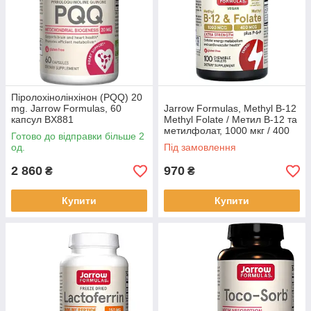
Піролохінолінхінон (PQQ) 20
mg. Jarrow Formulas, 60
Jarrow Formulas, Methyl B-12
капсул BX881
Methyl Folate / Метил B-12 та
метилфолат, 1000 мкг / 400
Готово до відправки більше 2
мкг, 100 льодяників BX902
од.
Під замовлення
2 860
970
₴
₴
Купити
Купити