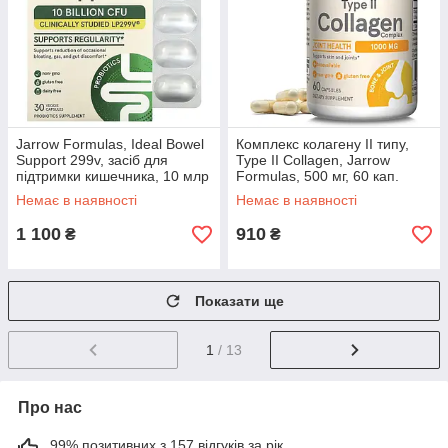
Jarrow Formulas, Ideal Bowel
Комплекс колагену II типу,
Support 299v, засіб для
Type II Collagen, Jarrow
підтримки кишечника, 10 млр
Formulas, 500 мг, 60 кап.
клітин, 30 рослинних BX207
BX879
Немає в наявності
Немає в наявності
1 100
910
₴
₴
Показати ще
1
/ 13
Про нас
99% позитивних з 157 відгуків за рік