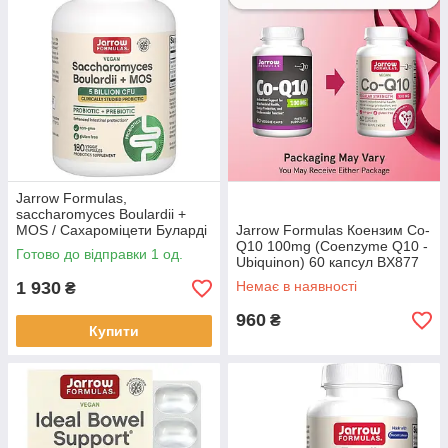
Jarrow Formulas,
saccharomyces Boulardii +
MOS / Сахароміцети Буларді
Jarrow Formulas Коензим Co-
плюс МОС, 5 млрд, 180
Q10 100mg (Coenzyme Q10 -
Готово до відправки 1 од.
рослинних капсул BX779
Ubiquinon) 60 капсул BX877
1 930
Немає в наявності
₴
960
₴
Купити