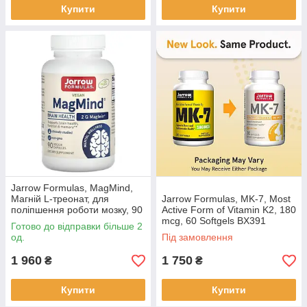
Купити
Купити
Jarrow Formulas, MagMind,
Магній L-треонат, для
Jarrow Formulas, MK-7, Most
поліпшення роботи мозку, 90
Active Form of Vitamin K2, 180
капс BX312
mcg, 60 Softgels BX391
Готово до відправки більше 2
од.
Під замовлення
1 960
1 750
₴
₴
Купити
Купити