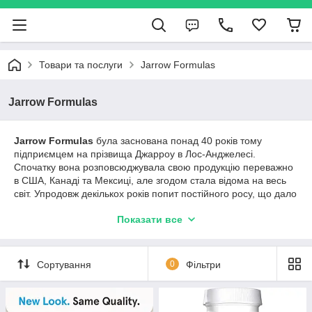
Товари та послуги
Jarrow Formulas
Jarrow Formulas
Jarrow Formulas
була заснована понад 40 років тому
підприємцем на прізвища Джарроу в Лос-Анджелесі.
Спочатку вона розповсюджувала свою продукцію переважно
в США, Канаді та Мексиці, але згодом стала відома на весь
світ. Упродовж декількох років попит постійного росу, що дало
змогу компанії розширити асортимент продукції з невеликої
Показати все
кількості продуктів до досить великої каталогу зараз.
Упродовж 20 років велика частина БАДів Jarrow виробляється
на власному підприємстві Jarrow Formula в Санта-Фе-
Сортування
0
Фільтри
Спрингс під назвою Jarrow Industries Inc. Під час
розроблення та виробництва враховуються нові результати
досліджень, а також суворі міжнародні вимоги, що сприяє
високій популярності та винятковій якості продукції.