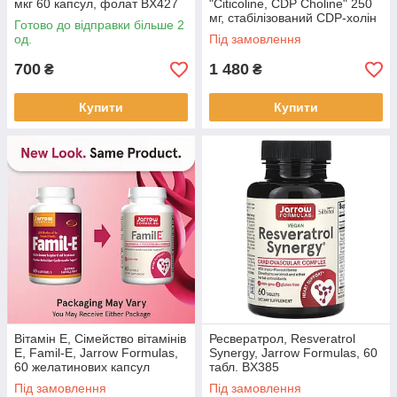
мкг 60 капсул, фолат BX427
"Citicoline, CDP Choline" 250
мг, стабілізований CDP-холін
Готово до відправки більше 2
60 капсул BX319
од.
Під замовлення
700
1 480
₴
₴
Купити
Купити
Вітамін Е, Сімейство вітамінів
Ресвератрол, Resveratrol
E, Famil-E, Jarrow Formulas,
Synergy, Jarrow Formulas, 60
60 желатинових капсул
табл. BX385
BX569
Під замовлення
Під замовлення