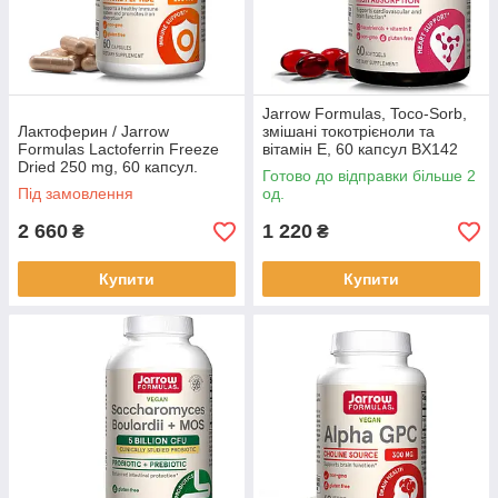
Jarrow Formulas, Toco-Sorb,
Лактоферин / Jarrow
змішані токотрієноли та
Formulas Lactoferrin Freeze
вітамін E, 60 капсул BX142
Dried 250 mg, 60 капсул.
Готово до відправки більше 2
BX351
Під замовлення
од.
2 660
1 220
₴
₴
Купити
Купити