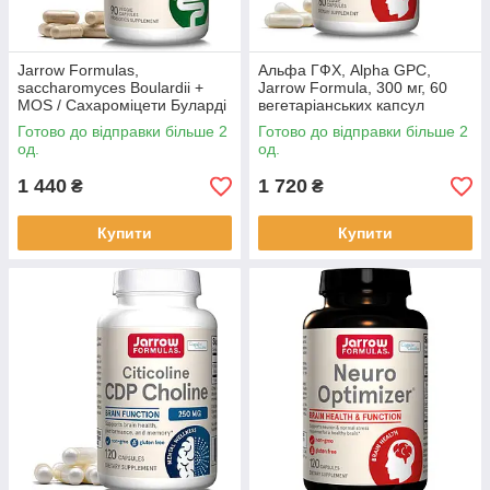
Jarrow Formulas,
Альфа ГФХ, Alpha GPC,
saccharomyces Boulardii +
Jarrow Formula, 300 мг, 60
MOS / Сахароміцети Буларді
вегетаріанських капсул
плюс MOS, 5 млрд, 90 росл.
BX363
Готово до відправки більше 2
Готово до відправки більше 2
капсул BX310
од.
од.
1 440
1 720
₴
₴
Купити
Купити