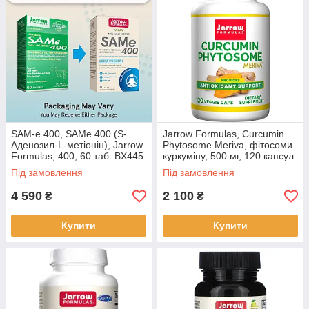
SAM-e 400, SAMe 400 (S-
Jarrow Formulas, Curcumin
Аденозил-L-метіонін), Jarrow
Phytosome Meriva, фітосоми
Formulas, 400, 60 таб. BX445
куркуміну, 500 мг, 120 капсул
у рослинній оболонці BX8
Під замовлення
Під замовлення
4 590
2 100
₴
₴
Купити
Купити