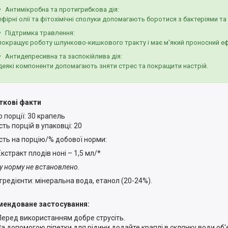
Антимікробна та протигрибкова дія:
ефірні олії та фітохімічні сполуки допомагають боротися з бактеріями та
Підтримка травлення:
покращує роботу шлунково-кишкового тракту і має м'який проносний е
Антидепресивна та заспокійлива дія:
деякі компоненти допомагають зняти стрес та покращити настрій.
ткові факти
р порції: 30 крапель
сть порцій в упаковці: 20
ість на порцію/% добової норми:
Екстракт плодів ноні – 1,5 мл/*
у норму не встановлено.
нгредієнти: мінеральна вода, етанол (20-24%).
ендоване застосування:
Перед використанням добре струсіть.
За допомогою піпетки для рідини додайте краплі в склянку води об'