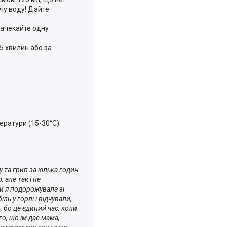
ячу воду! Дайте
зачекайте одну
5 хвилин або за
ератури (15-30°C).
 та грип за кілька годин.
 але так і не
и я подорожувала зі
ь у горлі і відчували,
, бо це єдиний час, коли
о, що їм дає мама,