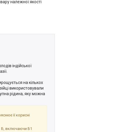
вару належної якості
лодів індійської
зії.
вирощується на кількох
езійці використовували
тупна рідина, яку можна
ояснює її корисні
пи Б, включаючи Б1