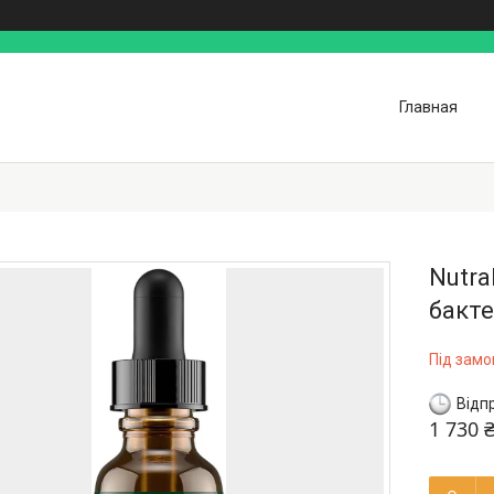
Главная
Nutra
бакте
Під зам
Відп
1 730 