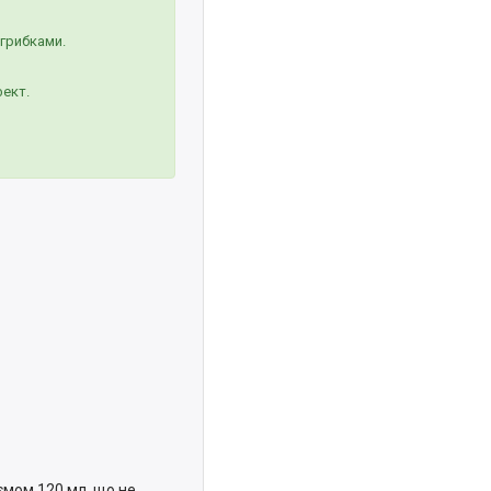
 грибками.
фект.
ємом 120 мл, що не