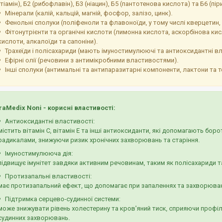
(тіамін), Б2 (рибофлавін), Б3 (ніацин), Б5 (пантотенова кислота) та Б6 (пі
Мінерали (калій, кальцій, магній, фосфор, залізо, цинк).
Фенольні сполуки (поліфеноли та флавоноїди, у тому числі кверцетин, 
Фітонутрієнти та органічні кислоти (лимонна кислота, аскорбінова кисл
кислоти, алкалоїди та сапоніни).
Трахеїди і полісахариди (мають імуностимулюючі та антиоксидантні вл
Ефірні олії (речовини з антимікробними властивостями).
Інші сполуки (антимальні та антипаразитарні компоненти, лактони та т
raMedix Noni
- корисні властивості:
Антиоксидантні властивості:
містить вітамін C, вітамін E та інші антиоксиданти, які допомагають боро
радикалами, знижуючи ризик хронічних захворювань та старіння.
Імуностимулююча дія:
підвищує імунітет завдяки активним речовинам, таким як полісахариди т
Протизапальні властивості:
має протизапальний ефект, що допомагає при запаленнях та захворюван
Підтримка серцево-судинної системи:
може знижувати рівень холестерину та кров'яний тиск, сприяючи профіл
судинних захворювань.