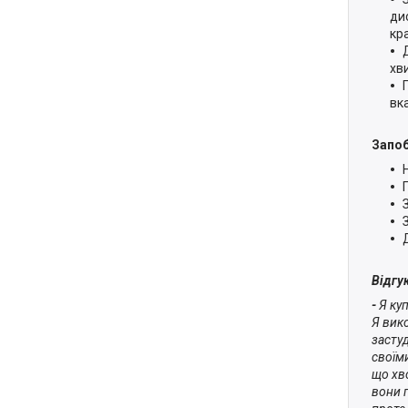
ди
кр
хв
вк
Запоб
Відгу
-
Я куп
Я вико
засту
своїми
що хво
вони 