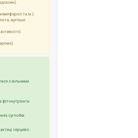
ридоксин).
кемпферол та ін.).
ота, вугільні
астивості).
ерпені).
тися з вільними
а фітонутрієнти.
нях суглобів.
актиці серцево-