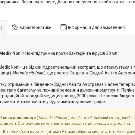
Законом не передбачено повернення та обмін даного то
с
Характеристики
Інформація для замовлення
Medix Noni
/ Ноні підтримка проти бактерій та вірусів 30 мл
Medix Noni - це рідкий гідроетанольний екстракт, що отримується з п
виці (
Morinda citrifolia
), що росте в Південно-Східній Азії та Австрала
тку отриманий з Південно-Східної Азії та Австралазії, алені тепер 
нентах у багатому на поживні речовини вулканічному грунті. Полін
у традиційній народній медицині понад 2000 років. Це високобіодос
 приймати та включати у будь-який щоденний графік.
ійська шовковиця
(
Morinda citrifolia
) має багатий хімічний склад, який п
стивості. Ось основні компоненти, що входять до складу цієї рослини:
Вітаміни (бета-каротин (вітамін А), аскорбінова кислота, вітаміни гру