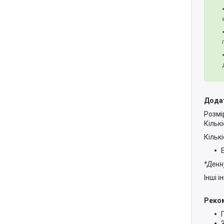
Дода
Розмі
Кількі
Кільк
*Денн
Інші і
Реком