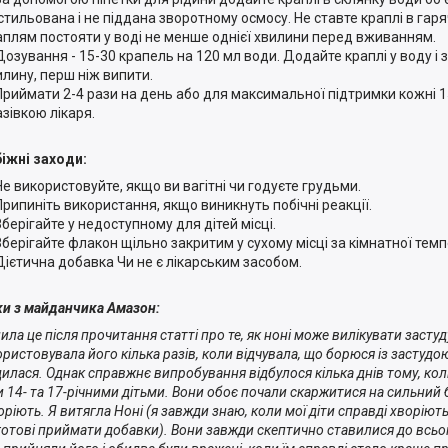
стильована і не піддана зворотному осмосу. Не ставте краплі в гар
аплям постояти у воді не менше однієї хвилини перед вживанням.
Дозування - 15-30 крапель на 120 мл води. Додайте краплі у воду і 
илину, перш ніж випити.
Приймати 2-4 рази на день або для максимальної підтримки кожні 1
азівкою лікаря.
іжні заходи:
Не використовуйте, якщо ви вагітні чи годуєте грудьми.
Припиніть використання, якщо виникнуть побічні реакції.
Зберігайте у недоступному для дітей місці.
Зберігайте флакон щільно закритим у сухому місці за кімнатної темп
Дієтична добавка Чи не є лікарським засобом.
ки з майданчика Амазон:
ила це після прочитання статті про те, як ноні може вилікувати застуду
ристовувала його кілька разів, коли відчувала, що борюся із застудою,
дилася. Однак справжнє випробування відбулося кілька днів тому, кол
 14- та 17-річними дітьми. Вони обоє почали скаржитися на сильний біл
ріють. Я витягла Ноні (я завжди знаю, коли мої діти справді хворіють
готові приймати добавки). Вони завжди скептично ставилися до всьог