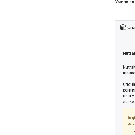
Опи
Nutra
Nutra
шовко
Споча
конти
ноні 
легко
Інд
вла