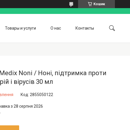
Кошик
Товары и услуги
О нас
Контакты
Medix Noni / Ноні, підтримка проти
рій і вірусів 30 мл
овлення
Код:
2855050122
равка з 28 серпня 2026
₴