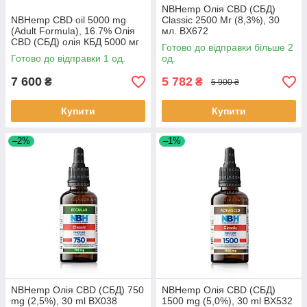
NBHemp Олія CBD (СБД)
NBHemp CBD oil 5000 mg
Classic 2500 Mr (8,3%), 30
(Adult Formula), 16.7% Олія
мл. BX672
CBD (СБД) олія КБД 5000 мг
Готово до відправки більше 2
30 мл BX172
Готово до відправки 1 од.
од.
7 600
5 782
₴
₴
5 900 ₴
Купити
Купити
–2%
–1%
NBHemp Олія CBD (СБД) 750
NBHemp Олія CBD (СБД)
mg (2,5%), 30 ml BX038
1500 mg (5,0%), 30 ml BX532