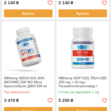
2 140
2 140
₴
₴
Купити
Купити
NBHemp MEGA IGG 30%
NBHemp SOFTGEL PEA+CBD
(BOVINE) 500 MG Мега
200 mg + 10 mg /
імуноглобулін ДЖИ 500 мг
Пальмітоїлетаноламід +
120 капсул BX112
канабідіол (ПЕА/СБД) 60 г.
Під замовлення
Готово до відправки 1 од.
гель. капс. BX441
3 470
5 250
₴
₴