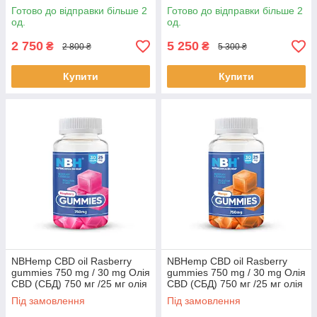
Готово до відправки більше 2
Готово до відправки більше 2
од.
од.
2 750
5 250
₴
₴
2 800 ₴
5 300 ₴
Купити
Купити
NBHemp CBD oil Rasberry
NBHemp CBD oil Rasberry
gummies 750 mg / 30 mg Олія
gummies 750 mg / 30 mg Олія
CBD (СБД) 750 мг /25 мг олія
CBD (СБД) 750 мг /25 мг олія
КБД 30 цукерок BX953
КБД 30 цукерок. BX953
Під замовлення
Під замовлення