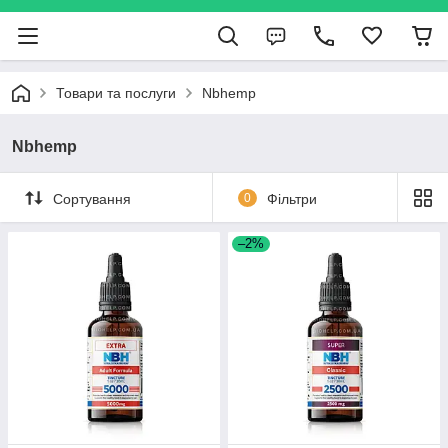
Товари та послуги
Nbhemp
Nbhemp
Сортування
0
Фільтри
–2%