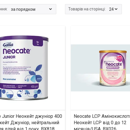
 Junior Неокейт джуніор 400
Neocate LCP Амінокислот
окейт Джуніор, нейтральний
Неокейт LCP від 0 до 12
я дітей від 1 року. BX818
місяців/USA. BX026