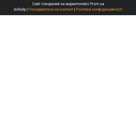
Сайт створений на маркетплейсі
Prom.ua
biohelp |
Поскаржитися на контент
|
Політика конфіденційності