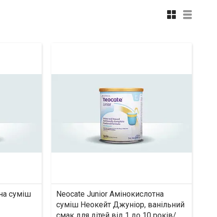
на суміш
Neocate Junior Амінокислотна
суміш Неокейт Джуніор, ванільний
смак для дітей від 1 до 10 років/