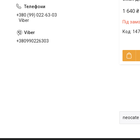
1 640 ₴
+380 (99) 022-63-03
Viber
Під зам
147
+380990226303
neocate