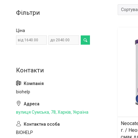
Фільтри
Ціна
biohelp
вулиця Сумська, 78, Харків, Україна
Neocate
г. / Не
BIOHELP
смак дл