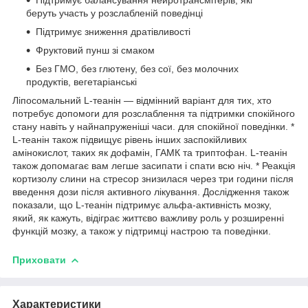
беруть участь у розслабленій поведінці
Підтримує зниження дратівливості
Фруктовий пунш зі смаком
Без ГМО, без глютену, без сої, без молочних
продуктів, вегетаріанські
Ліпосомальний L-теанін — відмінний варіант для тих, хто
потребує допомоги для розслаблення та підтримки спокійного
стану навіть у найнапруженіші часи. для спокійної поведінки. *
L-теанін також підвищує рівень інших заспокійливих
амінокислот, таких як дофамін, ГАМК та триптофан. L-теанін
також допомагає вам легше засипати і спати всю ніч. * Реакція
кортизолу слини на стресор знизилася через три години після
введення дози після активного лікування. Дослідження також
показали, що L-теанін підтримує альфа-активність мозку,
який, як кажуть, відіграє життєво важливу роль у розширенні
функцій мозку, а також у підтримці настрою та поведінки.
Приховати
Характеристики