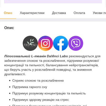
Опис
Характеристики
Доставка
Оплата
Умови п
Опис
Ліпосомальний L-теанін DaVinci Labs
рекомендується для
забезпечення спокою та розслаблення, підтримки розумової
концентрації та пильності, балансування нейротрансмітерів,
що беруть участь у розслабленій поведінці, та зниження
дратівливості.
Сприяє спокою та розслабленню
Підтримка гарного сну
Підтримує розумову концентрацію та пильність
Підтримує здорову реакцію на стрес
Підтримує балансування нейротрансмітерів, які