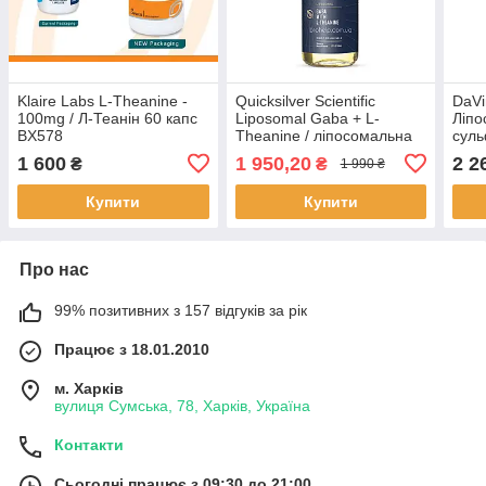
Klaire Labs L-Theanine -
Quicksilver Scientific
DaVi
100mg / Л-Теанін 60 капс
Liposomal Gaba + L-
Ліп
BX578
Theanine / ліпосомальна
суль
ГАМК із L-теаніном 50 мл
смак
1 600
1 950,20
2 2
₴
₴
1 990 ₴
BX564
Sulf
BX1
Купити
Купити
Про нас
99% позитивних з 157 відгуків за рік
Працює з 18.01.2010
м. Харків
вулиця Сумська, 78, Харків, Україна
Контакти
Сьогодні працює з 09:30 до 21:00