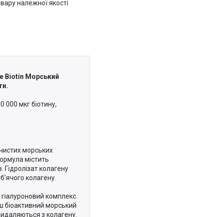
вару належної якості
e Biotin Морський
ти.
0 000 мкг біотину,
 чистих морських
Формула містить
в. Гідролізат колагену
б'ячого колагену.
і гіалуроновий комплекс.
аш біоактивний морський
 видаляються з колагену.