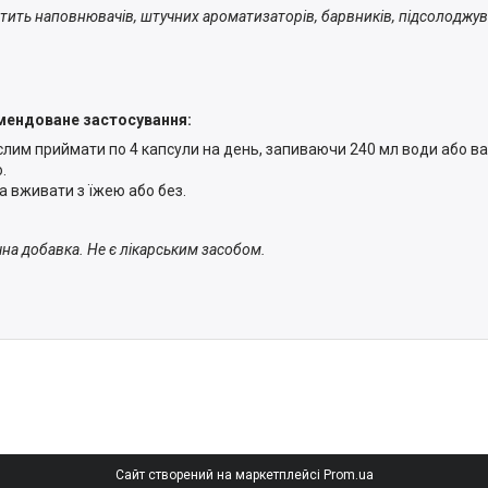
стить наповнювачів, штучних ароматизаторів, барвників, підсолоджува
ендоване застосування:
лим приймати по 4 капсули на день, запиваючи 240 мл води або в
.
 вживати з їжею або без.
чна добавка. Не є лікарським засобом.
Сайт створений на маркетплейсі
Prom.ua