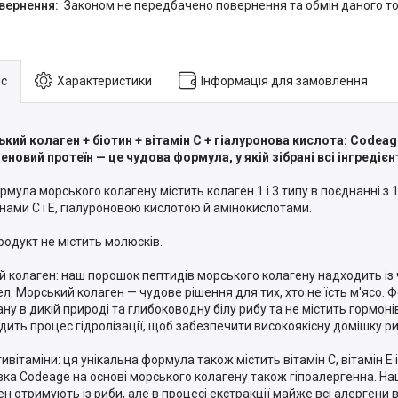
Законом не передбачено повернення та обмін даного то
с
Характеристики
Інформація для замовлення
кий колаген + біотин + вітамін С + гіалуронова кислота: Codeag
еновий протеїн — це чудова формула, у якій зібрані всі інгредієн
рмула морського колагену містить колаген 1 і 3 типу в поєднанні з 1
інами C і E, гіалуроновою кислотою й амінокислотами.
родукт не містить молюсків.
й колаген: наш порошок пептидів морського колагену надходить із
л. Морський колаген — чудове рішення для тих, хто не їсть м'ясо. 
ану в дикій природі та глибоководну білу рибу та не містить гормоні
дить процес гідролізації, щоб забезпечити високоякісну домішку ри
ивітаміни: ця унікальна формула також містить вітамін C, вітамін E 
ка Codeage на основі морського колагену також гіпоалергенна. Н
ен отримують із риби, але в процесі екстракції майже всі алергени