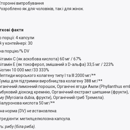
Сторонні випробування
Розроблено як для чоловіків, так і для жінок.
ткові факти
 порції: 4 капсули
 у контейнері: 30
на порцію/% DV
Вітамін С (як аскобова кислота) 60 мг / 67%
Вітамін E (як токоферол, змішаний з D-альфа) 33,5 мг / 223%
Біотин 10 000 мкг/33 333%
Пептиди морського колагену типу I та III 2000 мг/**
Суміш для підтримки виробництва колагену 388 мг/**
рганічний лимонний порошок, Органічні ягоди Амли (Phyllanthus emb
мбуковий діоксид кремнію, Органічний екстракт шипшини (фрукти),
у (Myrciaria dubia, фрукти), Органічний гриб Тремела).
Гіалуронова кислота 50 мг/**
нна норма (DV) не встановлена.
інгредієнти: метилцелюлозна капсула.
ь: рибу (біла риба).