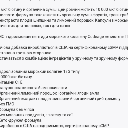
 мкг біотину й органічна суміш: цей розчин містить 10 000 мкг біоти
кислоти. Формула також містить органічну суміш фруктів, трав і гри
 екстракти плодів шипшини та лимонний порошок. Капсули з морс
чені як для чоловіків, так і для жінок.
МО: гідролізовані пептиди морського колагену Codeage не містять 
рчова добавка виробляється в США на сертифікованому cGMP підп
стована третьою стороною.
остачається з комбінацією інгредієнтів у зручному та зручному форм
Гідролізований морський колаген 1 і 3 типу
10000 мкг біотину
Вітаміни C і E
Гіалуронова кислота й амінокислоти
Органічний лимонний порошок і органічні ягоди амли
Органічний екстракт плодів шипшини й органічний гриб тремелу
Без ГМО
Формула без м'яса
Без молочних продуктів, глютену та сої
Кето-дружня формула
Вироблено в США на підприємстві, сертифікованому cGMP.