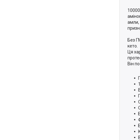
10000
аміно
амли,
призна
Без Г
кето.
Ця ха
проте
Він п