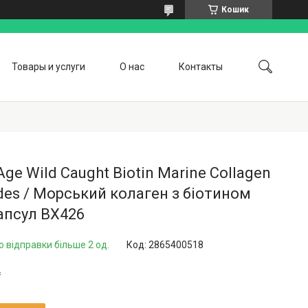
Кошик
Товары и услуги
О нас
Контакты
ge Wild Caught Biotin Marine Collagen
des / Морський колаген з біотином
апсул BX426
о відправки більше 2 од.
Код:
2865400518
₴