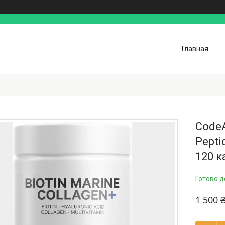
Главная
CodeA
Pepti
120 к
Готово д
1 500 