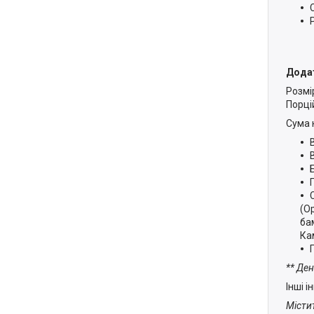
Дода
Розмір
Порцій
Сума 
(О
ба
Кам
** Де
Інші 
Містит