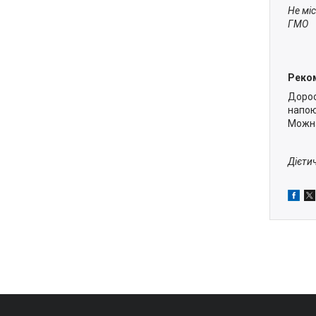
Не мі
ГМО
Реком
Дорос
напою
Можна
Дієти