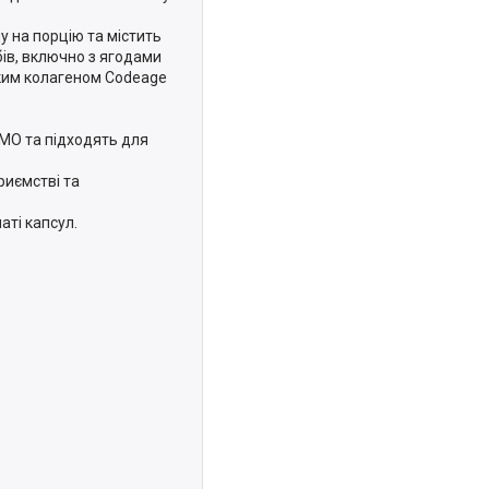
ну на порцію та містить
бів, включно з ягодами
ьким колагеном Codeage
ГМО та підходять для
риємстві та
аті капсул.