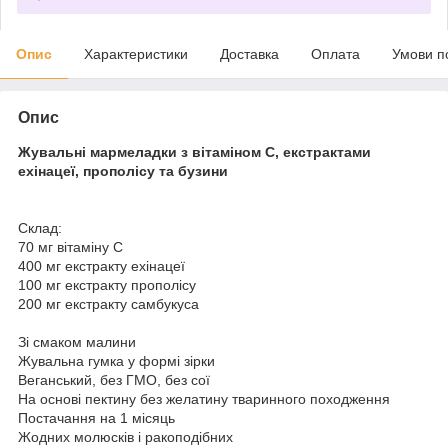
Опис
Характеристики
Доставка
Оплата
Умови п
Опис
Жувальні мармеладки з вітаміном С, екстрактами
ехінацеї, прополісу та бузини
Склад:
70 мг вітаміну С
400 мг екстракту ехінацеї
100 мг екстракту прополісу
200 мг екстракту самбукуса
Зі смаком малини
Жувальна гумка у формі зірки
Веганський, без ГМО, без сої
На основі пектину без желатину тваринного походження
Постачання на 1 місяць
Жодних молюсків і ракоподібних