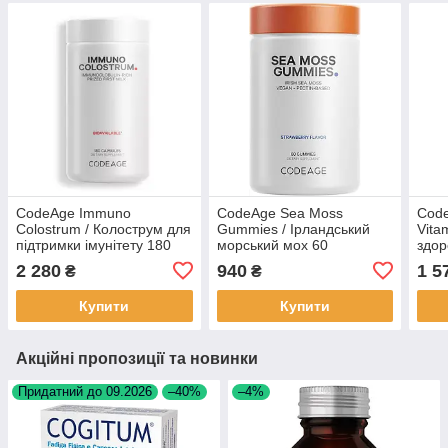
CodeAge Immuno
CodeAge Sea Moss
Code
Colostrum / Колострум для
Gummies / Ірландський
Vita
підтримки імунітету 180
морський мох 60
здор
капсул BX570
жувальних цукерок BX869
капс
2 280
940
1 5
₴
₴
Купити
Купити
Акційні пропозиції та новинки
Придатний до 09.2026
–40%
–4%