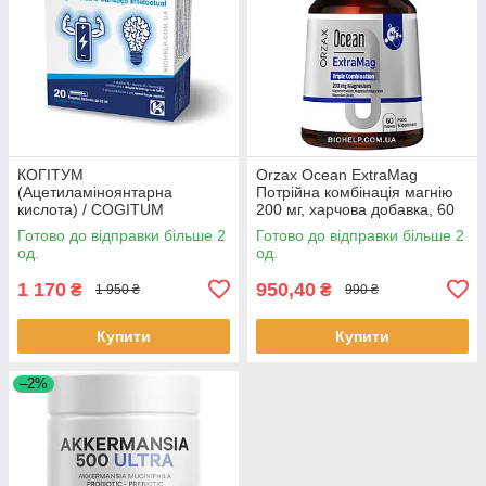
КОГІТУМ
Orzax Ocean ExtraMag
(Ацетиламіноянтарна
Потрійна комбінація магнію
кислота) / COGITUM
200 мг, харчова добавка, 60
(Acetylaminosuccinic acid)
таблеток
Готово до відправки більше 2
Готово до відправки більше 2
250мг/10мл 20 шт. BX4122
од.
од.
1 170
950,40
₴
₴
1 950 ₴
990 ₴
Купити
Купити
–2%