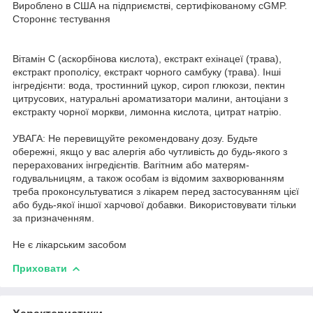
Вироблено в США на підприємстві, сертифікованому cGMP.
Стороннє тестування
Вітамін С (аскорбінова кислота), екстракт ехінацеї (трава),
екстракт прополісу, екстракт чорного самбуку (трава). Інші
інгредієнти: вода, тростинний цукор, сироп глюкози, пектин
цитрусових, натуральні ароматизатори малини, антоціани з
екстракту чорної моркви, лимонна кислота, цитрат натрію.
УВАГА: Не перевищуйте рекомендовану дозу. Будьте
обережні, якщо у вас алергія або чутливість до будь-якого з
перерахованих інгредієнтів. Вагітним або матерям-
годувальницям, а також особам із відомим захворюванням
треба проконсультуватися з лікарем перед застосуванням цієї
або будь-якої іншої харчової добавки. Використовувати тільки
за призначенням.
Не є лікарським засобом
Приховати