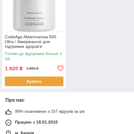
CodeAge Akkermansia 500
Ultra / Аккермансія для
підтримки здоров’я
кишечника 500 млн КУО 90
Готово до відправки більше 2
капсул BX555
од.
1 820
₴
1 860 ₴
Купити
Про нас
99% позитивних з 157 відгуків за рік
Працює з 18.01.2010
м. Харків