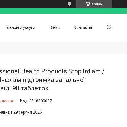
Кошик
Товары и услуги
О нас
Контакты
ssional Health Products Stop Inflam /
Інфлам підтримка запальної
віді 90 таблеток
овлення
Код:
2818800027
равка з 29 серпня 2026
₴