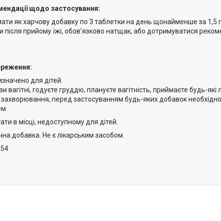
ендації щодо застосування:
ати як харчову добавку по 3 таблетки на день щонайменше за 1,5 г
и після прийому їжі, обов’язково натщак, або дотримуватися реком
ереження:
изначено для дітей.
и вагітні, годуєте груддю, плануєте вагітність, приймаєте будь-які 
 захворювання, перед застосуванням будь-яких добавок необхідно
ем.
ати в місці, недоступному для дітей.
чна добавка. Не є лікарським засобом.
054