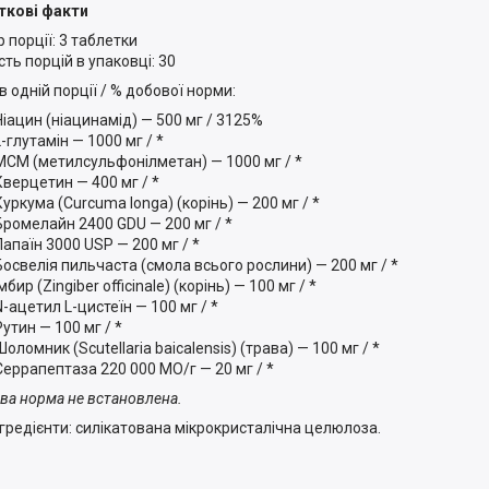
ткові факти
 порції: 3 таблетки
сть порцій в упаковці: 30
в одній порції / % добової норми:
Ніацин (ніацинамід) — 500 мг / 3125%
L-глутамін — 1000 мг / *
МСМ (метилсульфонілметан) — 1000 мг / *
Кверцетин — 400 мг / *
Куркума (Curcuma longa) (корінь) — 200 мг / *
Бромелайн 2400 GDU — 200 мг / *
Папаїн 3000 USP — 200 мг / *
Босвелія пильчаста (смола всього рослини) — 200 мг / *
Імбир (Zingiber officinale) (корінь) — 100 мг / *
N-ацетил L-цистеїн — 100 мг / *
Рутин — 100 мг / *
Шоломник (Scutellaria baicalensis) (трава) — 100 мг / *
Серрапептаза 220 000 МО/г — 20 мг / *
ва норма не встановлена.
інгредієнти: силікатована мікрокристалічна целюлоза.