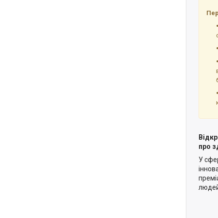
Пер
Відкр
про з
У сфе
іннов
премі
людей