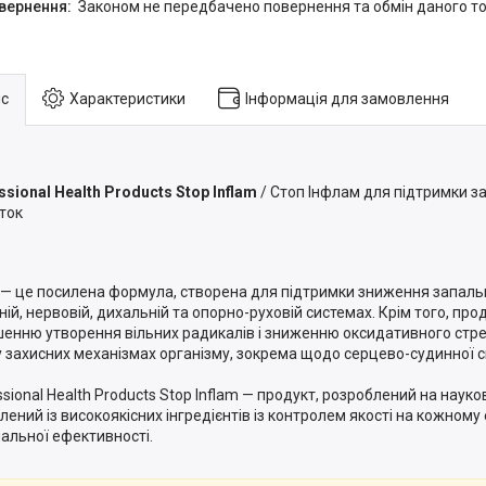
Законом не передбачено повернення та обмін даного то
с
Характеристики
Інформація для замовлення
ssional Health Products Stop Inflam
/ Стоп Інфлам для підтримки за
ток
— це посилена формула, створена для підтримки зниження запальн
ній, нервовій, дихальній та опорно-руховій системах. Крім того, пр
енню утворення вільних радикалів і зниженню оксидативного стрес
у захисних механізмах організму, зокрема щодо серцево-судинної с
sional Health Products Stop Inflam — продукт, розроблений на науков
лений із високоякісних інгредієнтів із контролем якості на кожному
альної ефективності.