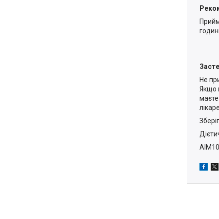
Реком
Прийм
годин
Заст
Не пр
Якщо в
маєте
лікар
Зберіг
Дієти
AIM1