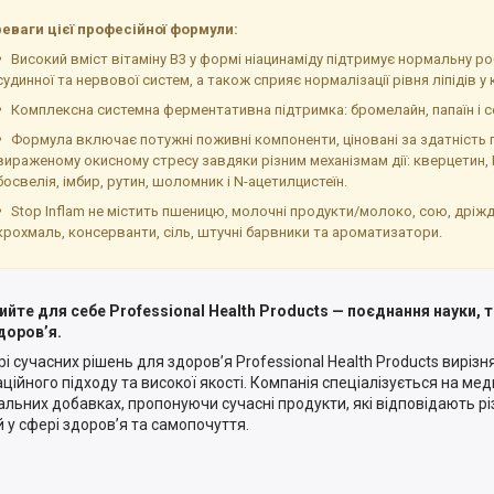
еваги цієї професійної формули:
Високий вміст вітаміну B3 у формі ніацинамiду підтримує нормальну р
судинної та нервової систем, а також сприяє нормалізації рівня ліпідів у 
Комплексна системна ферментативна підтримка: бромелайн, папаїн і 
Формула включає потужні поживні компоненти, ціновані за здатність 
вираженому окисному стресу завдяки різним механізмам дії: кверцетин,
босвелія, імбир, рутин, шоломник і N-ацетилцистеїн.
Stop Inflam не містить пшеницю, молочні продукти/молоко, сою, дріжд
крохмаль, консерванти, сіль, штучні барвники та ароматизатори.
ийте для себе Professional Health Products — поєднання науки, т
доров’я.
рі сучасних рішень для здоров’я Professional Health Products виріз
аційного підходу та високої якості. Компанія спеціалізується на мед
альних добавках, пропонуючи сучасні продукти, які відповідають 
 у сфері здоров’я та самопочуття.