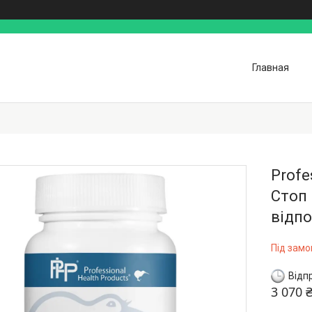
Главная
Profe
Стоп 
відпо
Під зам
Відп
3 070 