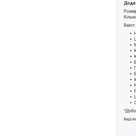
Дода
Розмір
Кількі
Вміст 
*Добо
Інші 