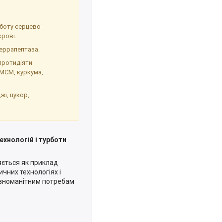
оботу серцево-
крові.
серрапептаза.
протидіяти
 МСМ, куркума,
жі, цукор,
ехнологій і турботи
няється як приклад
ичних технологіях і
різноманітним потребам