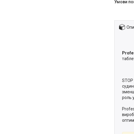
Опи
Profe
табле
STOP 
судин
зменш
роль 
Profes
вироб
оптим