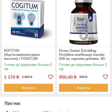
КОГІТУМ
Orzax Ocean ExtraMag
(Ацетиламіноянтарна
Потрійна комбінація магнію
кислота) / COGITUM
200 мг, харчова добавка, 60
(Acetylaminosuccinic acid)
таблеток
Готово до відправки більше 2
Готово до відправки більше 2
250мг/10мл 20 шт. BX4122
од.
од.
1 170
950,40
₴
₴
1 950 ₴
990 ₴
Купити
Купити
Про нас