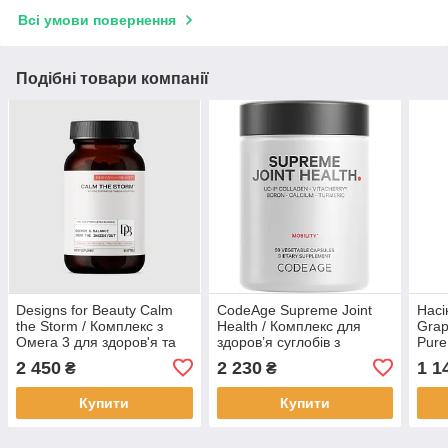
Всі умови повернення
Подібні товари компанії
Designs for Beauty Calm
CodeAge Supreme Joint
Насі
the Storm / Комплекс з
Health / Комплекс для
Grap
Омега 3 для здоров'я та
здоров’я суглобів з
Pure
молодості шкіри 60 капсул
колагеном 60 капсул
Капс
2 450
2 230
1 1
₴
₴
BX336
BX862
Купити
Купити