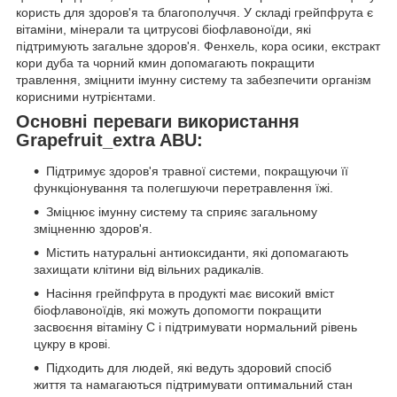
користь для здоров'я та благополуччя. У складі грейпфрута є
вітаміни, мінерали та цитрусові біофлавоноїди, які
підтримують загальне здоров'я. Фенхель, кора осики, екстракт
кори дуба та чорний кмин допомагають покращити
травлення, зміцнити імунну систему та забезпечити організм
корисними нутрієнтами.
Основні переваги використання
Grapefruit_extra ABU:
Підтримує здоров'я травної системи, покращуючи її
функціонування та полегшуючи перетравлення їжі.
Зміцнює імунну систему та сприяє загальному
зміцненню здоров'я.
Містить натуральні антиоксиданти, які допомагають
захищати клітини від вільних радикалів.
Насіння грейпфрута в продукті має високий вміст
біофлавоноїдів, які можуть допомогти покращити
засвоєння вітаміну С і підтримувати нормальний рівень
цукру в крові.
Підходить для людей, які ведуть здоровий спосіб
життя та намагаються підтримувати оптимальний стан