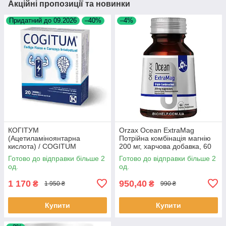
Акційні пропозиції та новинки
Придатний до 09.2026
–40%
–4%
КОГІТУМ
Orzax Ocean ExtraMag
(Ацетиламіноянтарна
Потрійна комбінація магнію
кислота) / COGITUM
200 мг, харчова добавка, 60
(Acetylaminosuccinic acid)
таблеток
Готово до відправки більше 2
Готово до відправки більше 2
250мг/10мл 20 шт. BX4122
од.
од.
1 170
950,40
₴
₴
1 950 ₴
990 ₴
Купити
Купити