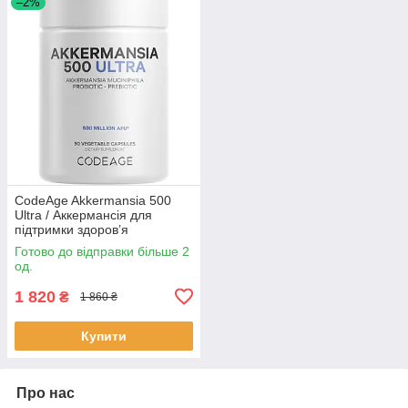
–2%
CodeAge Akkermansia 500
Ultra / Аккермансія для
підтримки здоров’я
кишечника 500 млн КУО 90
Готово до відправки більше 2
капсул BX555
од.
1 820
₴
1 860 ₴
Купити
Про нас