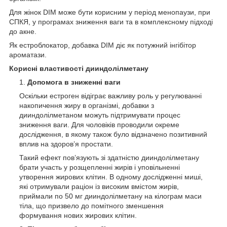
Для жінок DIM може бути корисним у період менопаузи, при
СПКЯ, у програмах зниження ваги та в комплексному підході
до акне.
Як естроблокатор, добавка DIM діє як потужний інгібітор
ароматази.
Корисні властивості дииндолілметану
Допомога в зниженні ваги
Оскільки естроген відіграє важливу роль у регулюванні
накопичення жиру в організмі, добавки з
дииндолілметаном можуть підтримувати процес
зниження ваги. Для чоловіків проводили окреме
дослідження, в якому також було відзначено позитивний
вплив на здоров’я простати.
Такий ефект пов’язують зі здатністю дииндолілметану
брати участь у розщепленні жирів і уповільненні
утворення жирових клітин. В одному дослідженні миші,
які отримували раціон із високим вмістом жирів,
приймали по 50 мг дииндолілметану на кілограм маси
тіла, що призвело до помітного зменшення
формування нових жирових клітин.