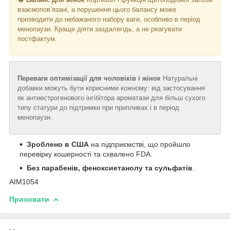
взаємопов’язані, а порушення цього балансу може
призводити до небажаного набору ваги, особливо в період
менопаузи. Краще діяти заздалегідь, а не реагувати
постфактум.
Переваги оптимізації для чоловіків і жінок
Натуральні
добавки можуть бути корисними кожному: від застосування
як антиестрогенового інгібітора ароматази для більш сухого
типу статури до підтримки при припливах і в період
менопаузи.
Зроблено в США
на підприємстві, що пройшло
перевірку кошерності та схвалено FDA.
Без парабенів, феноксиетанолу та сульфатів
.
AIM1054
Приховати