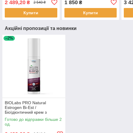
2 489,20
1 850
3 4
₴
₴
2 540 ₴
5 мг 85 грам BX546
2,5 мг 85 грам BX379
Прог
гра
Купити
Купити
Акційні пропозиції та новинки
–2%
BIOLabs PRO Natural
Estrogen Bi-Est /
Біоїдієнтичний крем з
естріолом та естрадіолом 5
Готово до відправки більше 2
мг 85 грам BX546
од.