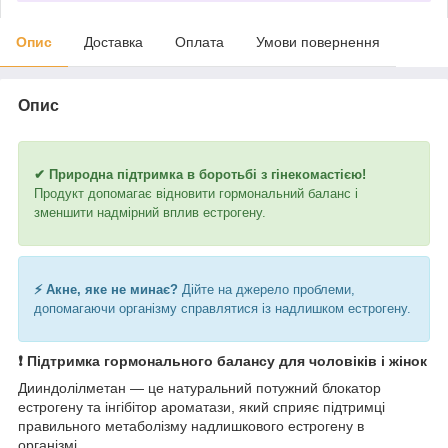
Опис
Доставка
Оплата
Умови повернення
Опис
✔ Природна підтримка в боротьбі з гінекомастією!
Продукт допомагає відновити гормональний баланс і
зменшити надмірний вплив естрогену.
⚡ Акне, яке не минає?
Дійте на джерело проблеми,
допомагаючи організму справлятися із надлишком естрогену.
❗ Підтримка гормонального балансу для чоловіків і жінок
Дииндолілметан — це натуральний потужний блокатор
естрогену та інгібітор ароматази, який сприяє підтримці
правильного метаболізму надлишкового естрогену в
організмі.