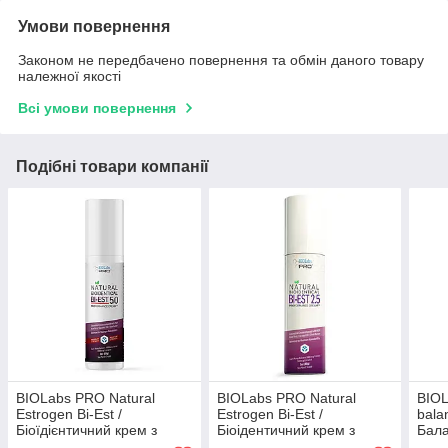
Умови повернення
Законом не передбачено повернення та обмін даного товару
належної якості
Всі умови повернення
Подібні товари компанії
BIOLabs PRO Natural
BIOLabs PRO Natural
BIOL
Estrogen Bi-Est /
Estrogen Bi-Est /
bala
Біоїдієнтичний крем з
Біоідентичний крем з
Бала
естріолом та естрадіолом
естріолом та естрадіолом
плюс