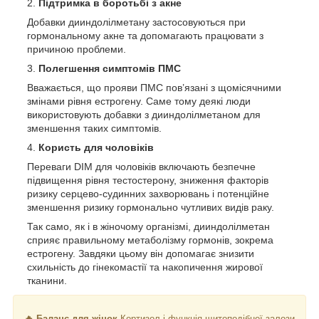
Підтримка в боротьбі з акне
Добавки дииндолілметану застосовуються при
гормональному акне та допомагають працювати з
причиною проблеми.
Полегшення симптомів ПМС
Вважається, що прояви ПМС пов’язані з щомісячними
змінами рівня естрогену. Саме тому деякі люди
використовують добавки з дииндолілметаном для
зменшення таких симптомів.
Користь для чоловіків
Переваги DIM для чоловіків включають безпечне
підвищення рівня тестостерону, зниження факторів
ризику серцево-судинних захворювань і потенційне
зменшення ризику гормонально чутливих видів раку.
Так само, як і в жіночому організмі, дииндолілметан
сприяє правильному метаболізму гормонів, зокрема
естрогену. Завдяки цьому він допомагає знизити
схильність до гінекомастії та накопичення жирової
тканини.
🔥 Баланс для жінок
Кортизол і функція щитоподібної залози