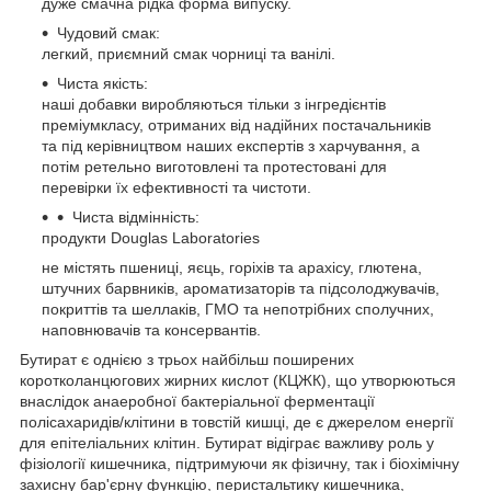
дуже смачна рідка форма випуску.
Чудовий смак:
легкий, приємний смак чорниці та ванілі.
Чиста якість:
наші добавки виробляються тільки з інгредієнтів
преміумкласу, отриманих від надійних постачальників
та під керівництвом наших експертів з харчування, а
потім ретельно виготовлені та протестовані для
перевірки їх ефективності та чистоти.
Чиста відмінність:
продукти Douglas Laboratories
не містять пшениці, яєць, горіхів та арахісу, глютена,
штучних барвників, ароматизаторів та підсолоджувачів,
покриттів та шеллаків, ГМО та непотрібних сполучних,
наповнювачів та консервантів.
Бутират є однією з трьох найбільш поширених
коротколанцюгових жирних кислот (КЦЖК), що утворюються
внаслідок анаеробної бактеріальної ферментації
полісахаридів/клітини в товстій кишці, де є джерелом енергії
для епітеліальних клітин. Бутират відіграє важливу роль у
фізіології кишечника, підтримуючи як фізичну, так і біохімічну
захисну бар'єрну функцію, перистальтику кишечника,