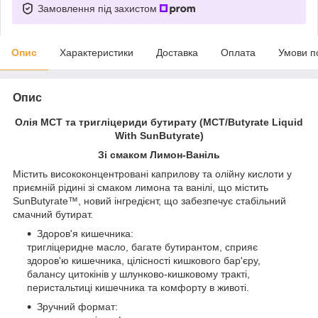
Замовлення під захистом
Опис
Характеристики
Доставка
Оплата
Умови п
Опис
Олія МСТ та тригліцериди бутирату (MCT/Butyrate Liquid
With SunButyrate)
Зі смаком Лимон-Ваніль
Містить висококонцентровані каприлову та олійну кислоти у
приємній рідині зі смаком лимона та ванілі, що містить
SunButyrate™, новий інгредієнт, що забезпечує стабільний
смачний бутират.
Здоров'я кишечника:
тригліцеридне масло, багате бутирантом, сприяє
здоров'ю кишечника, цілісності кишкового бар'єру,
балансу цитокінів у шлунково-кишковому тракті,
перистальтиці кишечника та комфорту в животі.
Зручний формат: