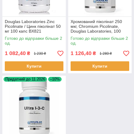
Douglas Laboratories Zinc
Хромований піколінат 250
Picolinate / Цинк піколінат 50
мкг, Chromium Picolinate,
мг 100 капс BX821
Douglas Laboratories, 100
капсул BX856
Готово до відправки більше 2
Готово до відправки більше 2
од.
од.
1 082,40
1 126,40
₴
₴
1 230 ₴
1 280 ₴
Купити
Купити
Придатний до 11.2026
–10%