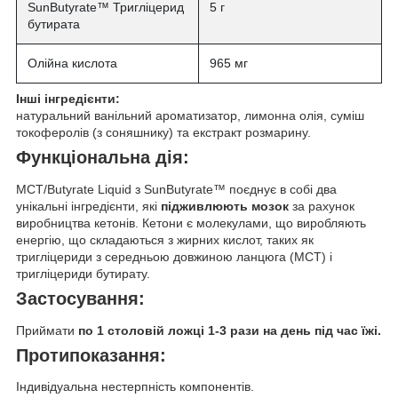
SunButyrate™ Тригліцерид
5 г
бутирата
Олійна кислота
965 мг
Інші інгредієнти:
натуральний ванільний ароматизатор, лимонна олія, суміш
токоферолів (з соняшнику) та екстракт розмарину.
Функціональна дія:
MCT/Butyrate Liquid з SunButyrate™ поєднує в собі два
унікальні інгредієнти, які
підживлюють мозок
за рахунок
виробництва кетонів. Кетони є молекулами, що виробляють
енергію, що складаються з жирних кислот, таких як
тригліцериди з середньою довжиною ланцюга (MCT) і
тригліцериди бутирату.
Застосування:
Приймати
по 1 столовій ложці 1-3 рази на день під час їжі.
Протипоказання:
Індивідуальна нестерпність компонентів.