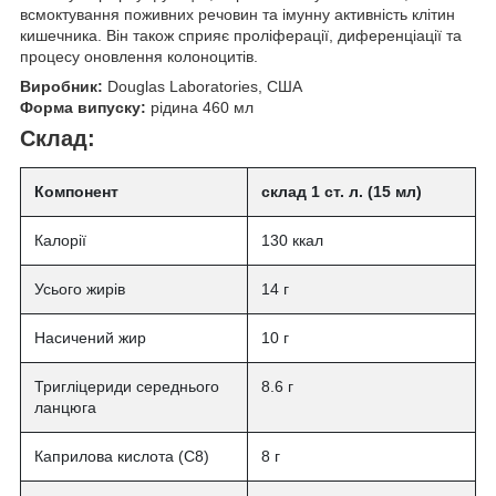
всмоктування поживних речовин та імунну активність клітин
кишечника. Він також сприяє проліферації, диференціації та
процесу оновлення колоноцитів.
Виробник:
Douglas Laboratories, США
Форма випуску:
рідина 460 мл
Склад:
Компонент
склад 1 ст. л. (15 мл)
Калорії
130 ккал
Усього жирів
14 г
Насичений жир
10 г
Тригліцериди середнього
8.6 г
ланцюга
Каприлова кислота (C8)
8 г