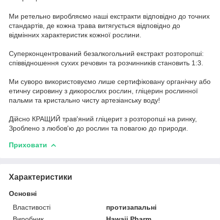
Ми ретельно виробляємо наші екстракти відповідно до точних
стандартів, де кожна трава витягується відповідно до
відмінних характеристик кожної рослини.
Суперконцентрований безалкогольний екстракт розторопші:
співвідношення сухих речовин та розчинників становить 1:3.
Ми суворо використовуємо лише сертифіковану органічну або
етичну сировину з дикорослих рослин, гліцерин рослинної
пальми та кристально чисту артезіанську воду!
Дійсно КРАЩИЙ трав'яний гліцерит з розторопші на ринку,
Зроблено з любов'ю до рослин та повагою до природи.
Приховати
Характеристики
Основні
Властивості
протизапальні
Виробник
Hawaii Pharm