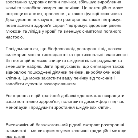
зростанню здорових клітин печінки, збільшує вироблення
жовчі та запобігає ожиренню печінки. Це потенційно може
покращити апетит, травлення, а також функції кишечника.
Дослідження показують, що розторопша також підтримує
певні аспекти здоров'я серця “підтримує здоровий рівень
глюкози та ліпідів у крові” та зменшує симптоми поганого
настрою.
Повідомляється, що біофлавоноїд розторопші під назвою
силімарин має антиоксидантні та протизапальні властивості.
Він потенційно може знищити шкідливі вільні радикали та
зменшити набряк. Звіти припускають, що силімарин також
відновлює пошкоджені ділянки печінки, виробляючи нові
клітини. Це може захистити вашу печінку від токсинів і
запобігти супутнім захворюванням.
Розторопша в цій трав'яній добавкі «допомагає покращити
ваше когнітивне здоров'я», полегшити дискомфорт під час
менопаузи і придушити зростання шкідливих клітин.
Високоякісний безалкогольний рідкий екстракт розторопші
плямистої – ми використовуємо класичні традиційні методи
екстракції.