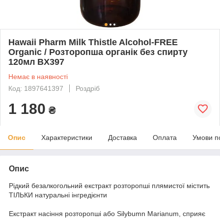
Hawaii Pharm Milk Thistle Alcohol-FREE
Organic / Розторопша органік без спирту
120мл BX397
Немає в наявності
Код: 1897641397
Роздріб
1 180
₴
Опис
Характеристики
Доставка
Оплата
Умови п
Опис
Рідкий безалкогольний екстракт розторопші плямистої містить
ТІЛЬКИ натуральні інгредієнти
Екстракт насіння розторопші або Silybumn Marianum, сприяє