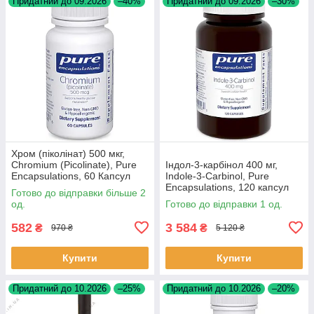
Придатний до 09.2026
–40%
Придатний до 09.2026
–30%
Хром (піколінат) 500 мкг,
Chromium (Picolinate), Pure
Індол-3-карбінол 400 мг,
Encapsulations, 60 Капсул
Indole-3-Carbinol, Pure
BX198
Encapsulations, 120 капсул
Готово до відправки більше 2
BX004
од.
Готово до відправки 1 од.
582
3 584
₴
₴
970 ₴
5 120 ₴
Купити
Купити
Придатний до 10.2026
–25%
Придатний до 10.2026
–20%