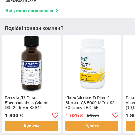
належної якості
Всі умови повернення
Подібні товари компанії
Вітамін Д3 Pure
Klaire Vitamin D Plus K /
Pure
Encapsulations (Vitamin
Вітамін Д3 5000 МО + К2
Vita
D3) 22.5 мл BX944
60 капсул BX255
(10,
1 800
1 625
1 8
₴
₴
1 650 ₴
Купити
Купити