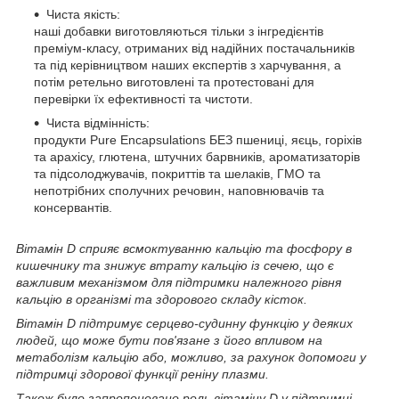
Чиста якість:
наші добавки виготовляються тільки з інгредієнтів
преміум-класу, отриманих від надійних постачальників
та під керівництвом наших експертів з харчування, а
потім ретельно виготовлені та протестовані для
перевірки їх ефективності та чистоти.
Чиста відмінність:
продукти Pure Encapsulations БЕЗ пшениці, яєць, горіхів
та арахісу, глютена, штучних барвників, ароматизаторів
та підсолоджувачів, покриттів та шелаків, ГМО та
непотрібних сполучних речовин, наповнювачів та
консервантів.
Вітамін D сприяє всмоктуванню кальцію та фосфору в
кишечнику та знижує втрату кальцію із сечею, що є
важливим механізмом для підтримки належного рівня
кальцію в організмі та здорового складу кісток.
Вітамін D підтримує серцево-судинну функцію у деяких
людей, що може бути пов'язане з його впливом на
метаболізм кальцію або, можливо, за рахунок допомоги у
підтримці здорової функції реніну плазми.
Також було запропоновано роль вітаміну D у підтримці