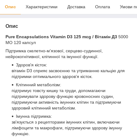
Опис
Характеристики
Доставка
Оплата
Умови п
Опис
Pure Encapsulations Vitamin D3 125 mcg / Вітамін Д3
5000
МО 120 капсул
Підтримка скелетно-м'язової, серцево-судинної,
нейрокогнітивної, клітинної та імунної функції.
Здоров'я кісток:
вітамін D3 сприяє засвоєнню та утриманню кальцію для
підтримки оптимального здоров'я кісток.
Клітинний метаболізм:
підтримує товсту кишку та груди, допомагаючи
підтримувати здорову функцію кровоносних судин,
підтримуючи активність імунних клітин та підтримуючи
здоровий клітинний метаболізм.
Імунна підтримка:
зв'язується з рецепторами імунних клітин, включаючи
лімфоцити та макрофаги, підтримуючи здорову імунну
функцію.