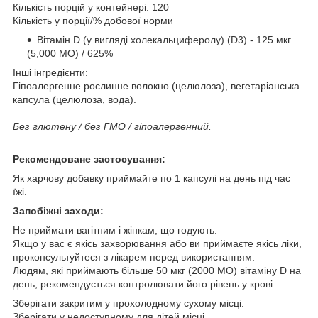
Кількість порцій у контейнері: 120
Кількість у порції/% добової норми
Вітамін D (у вигляді холекальциферолу) (D3) - 125 мкг
(5,000 МО) / 625%
Інші інгредієнти:
Гіпоалергенне рослинне волокно (целюлоза), вегетаріанська
капсула (целюлоза, вода).
Без глютену / без ГМО / гіпоалергенний.
Рекомендоване застосування:
Як харчову добавку приймайте по 1 капсулі на день під час
їжі.
Запобіжні заходи:
Не приймати вагітним і жінкам, що годують.
Якщо у вас є якісь захворювання або ви приймаєте якісь ліки,
проконсультуйтеся з лікарем перед використанням.
Людям, які приймають більше 50 мкг (2000 МО) вітаміну D на
день, рекомендується контролювати його рівень у крові.
Зберігати закритим у прохолодному сухому місці.
Зберігати у недоступному для дітей місці.