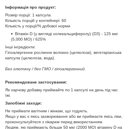
Інформація про продукт:
Розмір порції: 1 капсула
Кількість порцій у контейнері: 60
Кількість у порції/% добової норми
Вітамін D (у вигляді холекальциферолу) (D3) - 125 мкг
(5,000 МО) / 625%
Інші інгредієнти:
Гіпоалергенне рослинне волокно (целюлоза), вегетаріанська
капсула (целюлоза, вода).
Без глютену / без ГМО / гіпоалергенний.
Рекомендоване застосування:
Як харчову добавку приймайте по 1 капсулі на день під час
їжі.
Запобіжні заходи:
Не приймати вагітним і жінкам, що годують.
Якщо у вас є якісь захворювання або ви приймаєте якісь ліки,
проконсультуйтеся з лікарем перед використанням.
Людям, які приймають більше 50 мкг (2000 МО) вітаміну D на