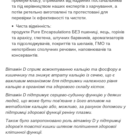
преміум-класу, отриманих від надійних постачальників
та під керівництвом наших експертів з харчування, а
потім ретельно виготовлені та протестовані для
перевірки їх ефективності та чистоти.
Чиста відмінність:
продукти Pure Encapsulations БЕЗ пшениці, яєць, горіхів
та арахісу, глютена, штучних барвників, ароматизаторів
та підсолоджувачів, покриттів та шелаків, ГМО та
непотрібних сполучних речовин, наповнювачів та
консервантів.
Вітамін D сприяє всмоктуванню кальцію та фосфору в
кишечнику та знижує втрату кальцію із сечею, що є
важливим механізмом для підтримки належного рівня
кальцію в організмі та здорового складу кісток.
Вітамін D підтримує серцево-судинну функцію у деяких
людей, що може бути пов'язане з його впливом на
метаболізм кальцію або, можливо, за рахунок допомоги у
підтримці здорової функції реніну плазми.
Також було запропоновано роль вітаміну D у підтримці
здоров'я товстої кишки шляхом поліпшення здорової
клітинної функції.