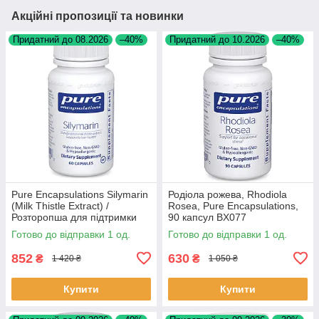
Акційні пропозиції та новинки
Придатний до 08.2026
–40%
Придатний до 10.2026
–40%
Pure Encapsulations Silymarin
Родіола рожева, Rhodiola
(Milk Thistle Extract) /
Rosea, Pure Encapsulations,
Розторопша для підтримки
90 капсул BX077
печінки 60 капсул BX074
Готово до відправки 1 од.
Готово до відправки 1 од.
852
630
₴
₴
1 420 ₴
1 050 ₴
Купити
Купити