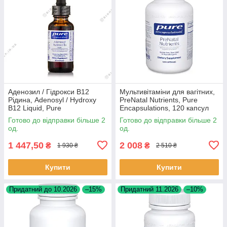
Аденозил / Гідрокси B12
Мультивітаміни для вагітних,
Рідина, Adenosyl / Hydroxy
PreNatal Nutrients, Pure
B12 Liquid, Pure
Encapsulations, 120 капсул
Encapsulations, 1 мл Оз (30
BX767
Готово до відправки більше 2
Готово до відправки більше 2
мл) BX110
од.
од.
1 447,50
2 008
₴
₴
1 930 ₴
2 510 ₴
Купити
Купити
Придатний до 10.2026
–15%
Придатний 11.2026
–10%