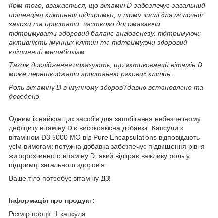
Крім того, вважається, що вітамін D забезпечує загальний
потенціал клітинної підтримки, у тому числі для молочної
залози та простати, частково допомагаючи
підтримувати здоровий баланс ангіогенезу, підтримуючи
активність імунних клітин та підтримуючи здоровий
клітинний метаболізм.
Також дослідження показують, що активований вітамін D
може перешкоджати зростанню ракових клітин.
Роль вітаміну D в імунному здоров'ї давно встановлено та
доведено.
Одним із найкращих засобів для запобігання небезпечному
дефіциту вітаміну D є високоякісна добавка. Капсули з
вітаміном D3 5000 МО від Pure Encapsulations відповідають
усім вимогам: потужна добавка забезпечує підвищення рівня
жиророзчинного вітаміну D, який відіграє важливу роль у
підтримці загального здоров'я.
Ваше тіло потребує вітаміну Д3!
Інформація про продукт:
Розмір порції: 1 капсула