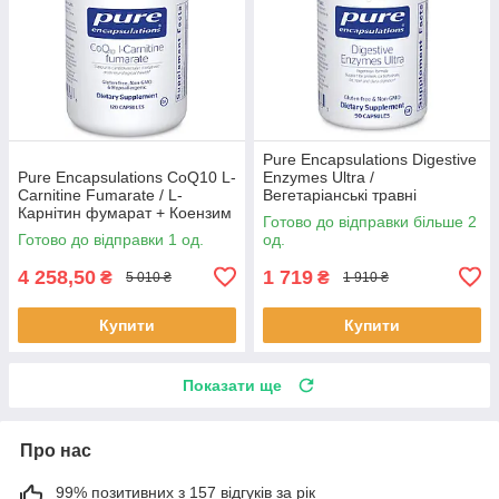
Pure Encapsulations Digestive
Pure Encapsulations CoQ10 L-
Enzymes Ultra /
Carnitine Fumarate / L-
Вегетаріанські травні
Карнітин фумарат + Коензим
ферменти 90 капсул BX095
Готово до відправки більше 2
Q10 120 капсул BX190
Готово до відправки 1 од.
од.
4 258,50
1 719
₴
₴
5 010 ₴
1 910 ₴
Купити
Купити
Показати ще
Про нас
99% позитивних з 157 відгуків за рік