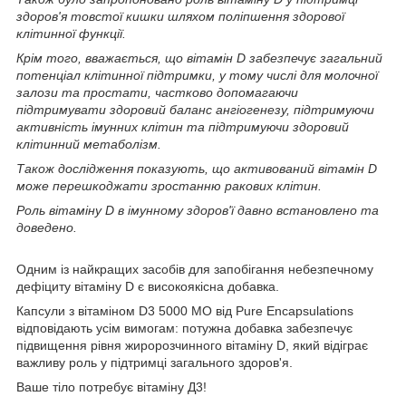
здоров'я товстої кишки шляхом поліпшення здорової
клітинної функції.
Крім того, вважається, що вітамін D забезпечує загальний
потенціал клітинної підтримки, у тому числі для молочної
залози та простати, частково допомагаючи
підтримувати здоровий баланс ангіогенезу, підтримуючи
активність імунних клітин та підтримуючи здоровий
клітинний метаболізм.
Також дослідження показують, що активований вітамін D
може перешкоджати зростанню ракових клітин.
Роль вітаміну D в імунному здоров'ї давно встановлено та
доведено.
Одним із найкращих засобів для запобігання небезпечному
дефіциту вітаміну D є високоякісна добавка.
Капсули з вітаміном D3 5000 МО від Pure Encapsulations
відповідають усім вимогам: потужна добавка забезпечує
підвищення рівня жиророзчинного вітаміну D, який відіграє
важливу роль у підтримці загального здоров'я.
Ваше тіло потребує вітаміну Д3!