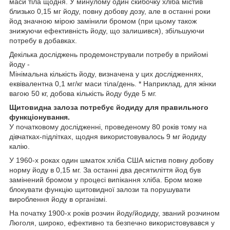
маси тіла щодня. У минулому один скибочку хліба містив
близько 0,15 мг йоду, повну добову дозу, але в останні роки
йод значною мірою замінили бромом (при цьому також
знижуючи ефективність йоду, що залишився), збільшуючи
потребу в добавках.
Декілька досліджень продемонстрували потребу в прийомі
йоду -
Мінімальна кількість йоду, визначена у цих дослідженнях,
еквівалентна 0,1 мг/кг маси тіла/день. * Наприклад, для жінки
вагою 50 кг, добова кількість йоду буде 5 мг.
Щитовидна залоза потребує йодиду для правильного
функціонування.
У початковому дослідженні, проведеному 80 років тому на
дівчатках-підлітках, щодня використовувалось 9 мг йодиду
калію.
У 1960-х роках один шматок хліба США містив повну добову
норму йоду в 0,15 мг. За останні два десятиліття йод був
замінений бромом у процесі випікання хліба. Бром може
блокувати функцію щитовидної залози та порушувати
вироблення йоду в організмі.
На початку 1900-х років розчин йоду/йодиду, званий розчином
Люголя, широко, ефективно та безпечно використовувався у