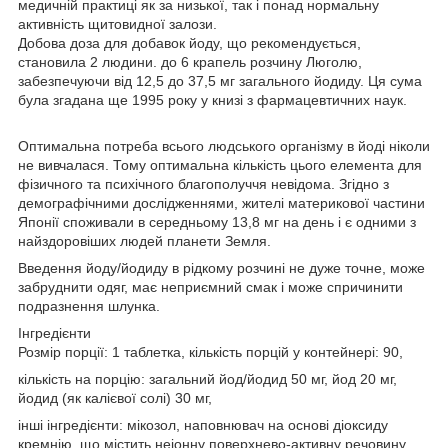
медичній практиці як за низької, так і понад нормальну
активність щитовидної залози.
Добова доза для добавок йоду, що рекомендується,
становила 2 людини. до 6 крапель розчину Люголю,
забезпечуючи від 12,5 до 37,5 мг загального йодиду. Ця сума
була згадана ще 1995 року у книзі з фармацевтичних наук.
Оптимальна потреба всього людського організму в йоді ніколи
не вивчалася. Тому оптимальна кількість цього елемента для
фізичного та психічного благополуччя невідома. Згідно з
демографічними дослідженнями, жителі материкової частини
Японії споживали в середньому 13,8 мг на день і є одними з
найздоровіших людей планети Земля.
Введення йоду/йодиду в рідкому розчині не дуже точне, може
забруднити одяг, має неприємний смак і може спричинити
подразнення шлунка.
Інгредієнти
Розмір порції: 1 таблетка, кількість порцій у контейнері: 90,
кількість на порцію: загальний йод/йодид 50 мг, йод 20 мг,
йодид (як калієвої солі) 30 мг,
інші інгредієнти: мікозол, наповнювач на основі діоксиду
кремнію, що містить неіонну поверхнево-активну речовину,