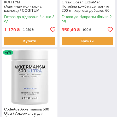
КОГІТУМ
Orzax Ocean ExtraMag
(Ацетиламіноянтарна
Потрійна комбінація магнію
кислота) / COGITUM
200 мг, харчова добавка, 60
(Acetylaminosuccinic acid)
таблеток
Готово до відправки більше 2
Готово до відправки більше 2
250мг/10мл 20 шт. BX4122
од.
од.
1 170
950,40
₴
₴
1 950 ₴
990 ₴
Купити
Купити
–2%
CodeAge Akkermansia 500
Ultra / Аккермансія для