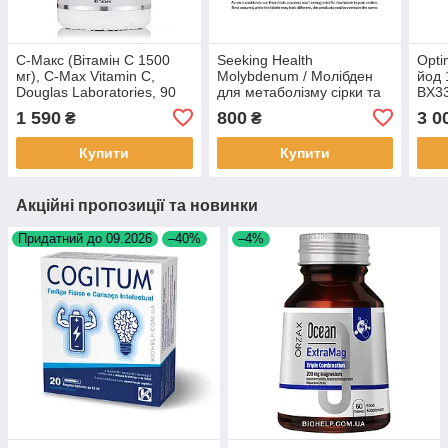
C-Макс (Вітамін C 1500
Seeking Health
Opti
мг), C-Max Vitamin C,
Molybdenum / Молібден
йод 
Douglas Laboratories, 90
для метаболізму сірки та
BX3
таблеток BX242
сульфітів 500 мг 90 капсул
1 590
800
3 0
₴
₴
BX139
Купити
Купити
Акційні пропозиції та новинки
Придатний до 09.2026
–40%
–4%