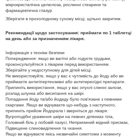
мікрокристалічна целюлоза, рослинні стеарини та
фармацевтична глазур.
Зберігати в прохолодному сухому місці, щільно закритим.
Рекомендації щодо застосування: приймати по 1 таблетці
на день або за призначенням лікаря.
Інформація з техніки безпеки
Попередження: якщо ви вагітні або годуєте грудьми,
проконсультуйтеся з лікарем перед використанням.
Зберігайте у недоступному для дітей місці.
Не використовуйте, якщо у вас є чутливість до йоду або ви
приймаєте антигіпертензивні або антитиреоїдні препарати.
Припиніть використання, якщо у вас опухлі слинні залози,
розлад шлунка або висипання на шкірі.
Попадання йоду та/або йодиду було пов'язане з певними
скаргами. Якщо ви відчуваєте що-небудь з наступного,
припиніть прийом Йодорала і зверніться до лікаря:
Вугроподібні ураження шкіри на певних ділянках тіла,
Головний біль у лобовій пазусі, Неприємний мідний присмак,
Підвищене слиновиділення та чхання.
Якщо ви відчуваєте якісь незвичайні симптоми з моменту