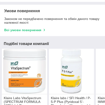
Умови повернення
Законом не передбачено повернення та обмін даного товару
належної якості
Всі умови повернення
Подібні товари компанії
Klaire Labs VitaSpectrum
Klaire labs / SFI Health / P-
Klai
(SPECTRUM FORMULA
5-P Plus (Pyridoxal 5'-
IMM