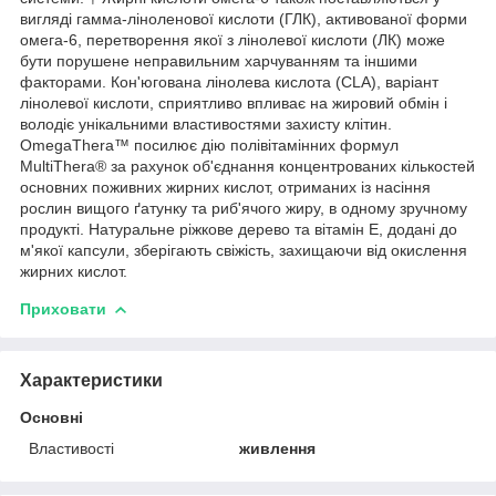
вигляді гамма-ліноленової кислоти (ГЛК), активованої форми
омега-6, перетворення якої з лінолевої кислоти (ЛК) може
бути порушене неправильним харчуванням та іншими
факторами. Кон'югована лінолева кислота (CLA), варіант
лінолевої кислоти, сприятливо впливає на жировий обмін і
володіє унікальними властивостями захисту клітин.
OmegaThera™ посилює дію полівітамінних формул
MultiThera® за рахунок об'єднання концентрованих кількостей
основних поживних жирних кислот, отриманих із насіння
рослин вищого ґатунку та риб'ячого жиру, в одному зручному
продукті. Натуральне ріжкове дерево та вітамін Е, додані до
м'якої капсули, зберігають свіжість, захищаючи від окислення
жирних кислот.
Приховати
Характеристики
Основні
Властивості
живлення