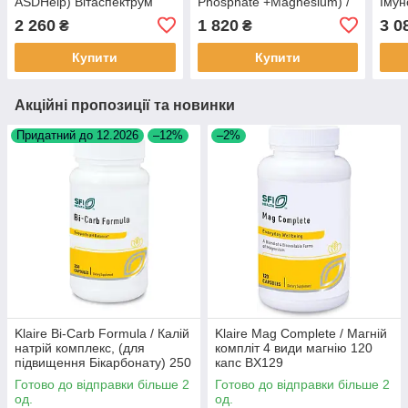
ASDHelp) Вітаспектрум
Phosphate +Magnesium) /
Імун
порошок 171 Grams
B6 + магній 100 капс
імун
2 260
1 820
3 0
₴
₴
BX649
BX130
Купити
Купити
Акційні пропозиції та новинки
Придатний до 12.2026
–12%
–2%
Klaire Bi-Carb Formula / Калій
Klaire Mag Complete / Магній
натрій комплекс, (для
компліт 4 види магнію 120
підвищення Бікарбонату) 250
капс BX129
капсул BX249
Готово до відправки більше 2
Готово до відправки більше 2
од.
од.