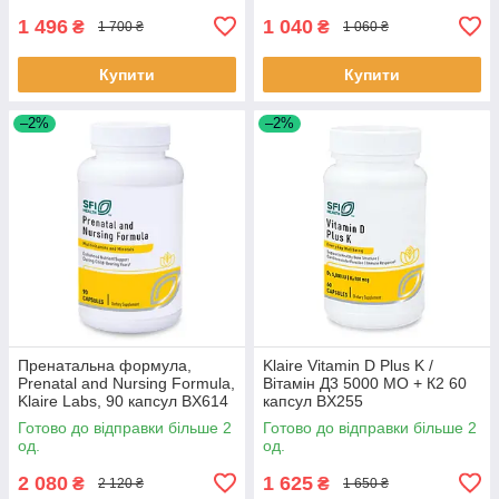
1 496
1 040
₴
₴
1 700 ₴
1 060 ₴
Купити
Купити
–2%
–2%
Пренатальна формула,
Klaire Vitamin D Plus K /
Prenatal and Nursing Formula,
Вітамін Д3 5000 МО + К2 60
Klaire Labs, 90 капсул BX614
капсул BX255
Готово до відправки більше 2
Готово до відправки більше 2
од.
од.
2 080
1 625
₴
₴
2 120 ₴
1 650 ₴