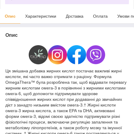
Опис
Характеристики
Доставка
Оплата
Умови п
Опис
Ця змішана добавка жирних кислот постачає важливі жирні
кислоти, які часто важко отримати з раціону. Формула
OmegaThera™ була розроблена так, щоб віддавати перевагу
жирним кислотам омега-3 в порівнянні з жирними кислотами
омега-6, щоб допомогти підтримувати здорове
співвідношення жирних кислот при додаванні до звичайних
дієт з занадто низьким вмістом омега-3.† Жирні кислоти
омега-3 жирна кислота, а також EPA та DHA, активовані
форми омега-3, відомі своєю здатністю підтримувати різні
фізіологічні процеси, включаючи регуляцію запалення та
метаболізму ліпопротеїнів, а також роботу мозку та імунної
системи. † Жирні кислоти омега-6 також поставляються у