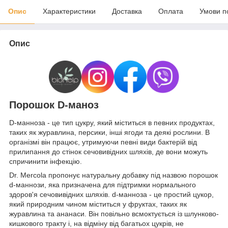
Опис
Характеристики
Доставка
Оплата
Умови п
Опис
Порошок D-маноз
D-манноза - це тип цукру, який міститься в певних продуктах,
таких як журавлина, персики, інші ягоди та деякі рослини.
В
організмі він працює, утримуючи певні види бактерій від
прилипання до стінок сечовивідних шляхів, де вони можуть
спричинити інфекцію.
Dr. Mercola пропонує натуральну добавку під назвою порошок
d-маннози, яка призначена для підтримки нормального
здоров'я сечовивідних шляхів. d-манноза - це простий цукор,
який природним чином міститься у фруктах, таких як
журавлина та ананаси.
Він повільно всмоктується із шлунково-
кишкового тракту і, на відміну від багатьох цукрів, не