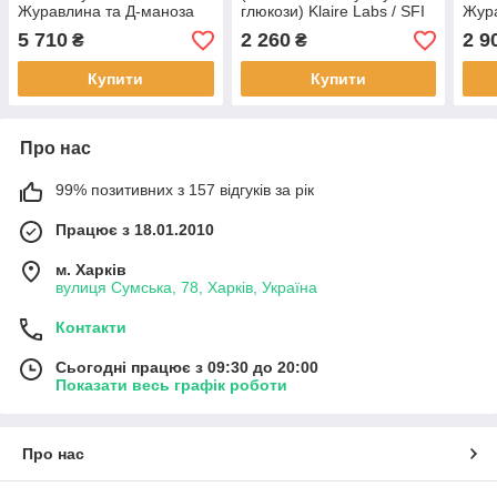
Журавлина та Д-маноза
глюкози) Klaire Labs / SFI
Жура
для здоров'я сечовивідних
Health. 60 капсул BX199
для 
5 710
2 260
2 9
₴
₴
шляхів 180 капсул BX673
шлях
Купити
Купити
Про нас
99% позитивних з 157 відгуків за рік
Працює з 18.01.2010
м. Харків
вулиця Сумська, 78, Харків, Україна
Контакти
Сьогодні працює з 09:30 до 20:00
Показати весь графік роботи
Про нас