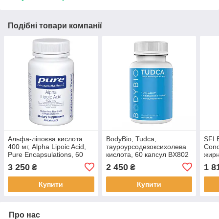
Подібні товари компанії
Альфа-ліпоєва кислота
BodyBio, Tudca,
SFI 
400 мг, Alpha Lipoic Acid,
тауроурсодезоксихолева
Conc
Pure Encapsulations, 60
кислота, 60 капсул BX802
жирн
капсул BX792
підт
3 250
2 450
1 8
₴
₴
60 к
Купити
Купити
Про нас