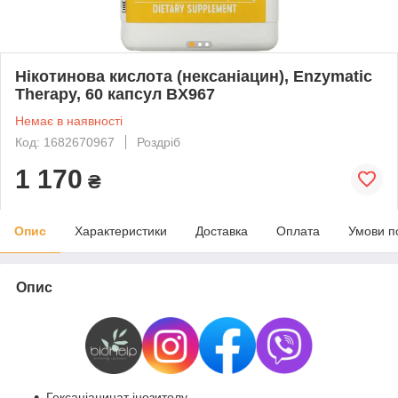
Нікотинова кислота (нексаніацин), Enzymatic
Therapy, 60 капсул BX967
Немає в наявності
Код: 1682670967
Роздріб
1 170
₴
Опис
Характеристики
Доставка
Оплата
Умови п
Опис
Гексаніацинат інозитолу