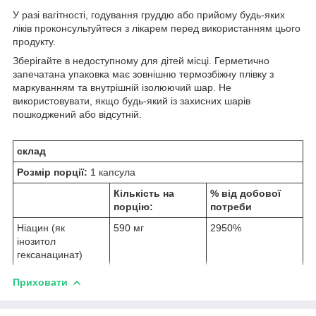
У разі вагітності, годування груддю або прийому будь-яких
ліків проконсультуйтеся з лікарем перед використанням цього
продукту.
Зберігайте в недоступному для дітей місці. Герметично
запечатана упаковка має зовнішню термозбіжну плівку з
маркуванням та внутрішній ізолюючий шар. Не
використовувати, якщо будь-який із захисних шарів
пошкоджений або відсутній.
склад
Розмір порції:
1 капсула
Кількість на
% від добової
порцію:
потреби
Ніацин (як
590 мг
2950%
інозитол
гексанацинат)
Приховати