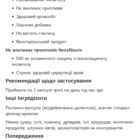
Не викликає припливів
Здоровий кровообіг
Харчова добавка
Не містить глютену
Вегетаріанський продукт
Не викликає припливів HexaNiacin
590 мг незамінного ніацину з гексаніацинату
інозитолу
Сприяє здоровій циркуляції крові
Рекомендації щодо застосування
Приймати по 1 капсулі тричі на день під час їди.
Інші Інгредієнти
Рослинні капсули (модифікована целюлоза), магнію стеарат,
діоксид кремнію.
Немає цукру, солі, пшениці, дріжджів, сої, кукурудзи, молочних
продуктів, штучних квітів, ароматизаторів чи консервантів.
Попередження