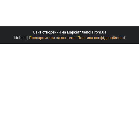
Сайт створений на маркетплейсі
Prom.ua
biohelp |
Поскаржитися на контент
|
Політика конфіденційності