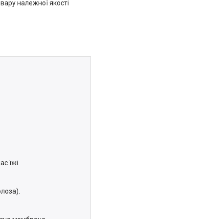
вару належної якості
с їжі.
лоза).