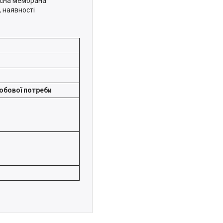
хисна мембрана
, наявності
добової потреби