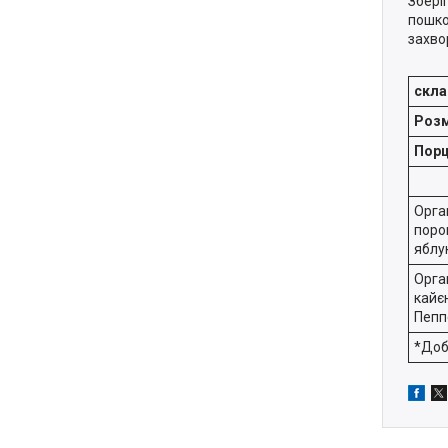
Збері
пошко
захво
скл
Розм
Порц
Орга
поро
яблу
Орга
кайє
Пепп
*Доб