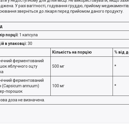
гати у недоступному для дітей місці. Не використовувати, якщо за
джена. У разі вагітності, годування груддю, прийому медикаментів
рювання зверніться до лікаря перед прийомом даного продукту.
ад
ір порції:
1 капсула
ій в упаковці:
30
Кількість на порцію
% від 
нічний ферментований
шок яблучного оцту
500 мг
*
ка
нічний ферментований
н (Capsicum annuum)
100 мг
*
ер-порошок
ова доза не визначена.