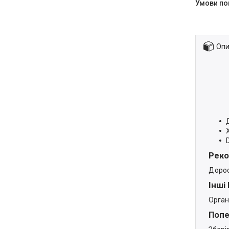
Опи
Реко
Дорос
Інші
Орган
Поп