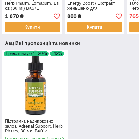
Herb Pharm, Lomatium, 1 fl
Energy Boost / Екстракт
зало
oz (30 ml) BX571
женьшеню для
Herb
підвищення енергії 30
1 070
880
765
₴
₴
капсул BX227
Купити
Купити
Акційні пропозиції та новинки
Придатний до 11.2026
–12%
Підтримка надниркових
залоз, Adrenal Support, Herb
Pharm, 30 мл. BX014
Готово до відправки більше 2