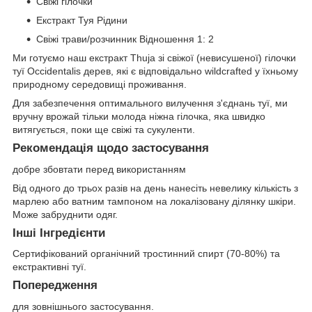
Свіжі гілочки
Екстракт Туя Рідини
Свіжі трави/розчинник Відношення 1: 2
Ми готуємо наш екстракт Thuja зі свіжої (невисушеної) гілочки
туї Occidentalis дерев, які є відповідально wildcrafted у їхньому
природному середовищі проживання.
Для забезпечення оптимального вилучення з'єднань туї, ми
вручну врожай тільки молода ніжна гілочка, яка швидко
витягується, поки ще свіжі та сукуленти.
Рекомендація щодо застосування
добре збовтати перед використанням
Від одного до трьох разів на день нанесіть невелику кількість з
марлею або ватним тампоном на локалізовану ділянку шкіри.
Може забруднити одяг.
Інші Інгредієнти
Сертифікований органічний тростинний спирт (70-80%) та
екстрактивні туї.
Попередження
для зовнішнього застосування.