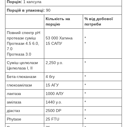
Порція:
1 капсула
Порцій в упаковці:
90
Кількість на
% від добової
порцію
потреби
Повний спектр рН
протеази суміш
53 000 Хатина
*
Протеази 4.5 6.0,
15 САПУ
*
7.0
Протеаза 3.0
Суміш целюлази
2,250 у.о.
*
Целюлаза I, II
Бета-глюканази
4 бгу
*
глюкоамілази
15 АГУ
*
лактаза
1000 АЛУ
*
амілаза
1440 у.о.
*
діастаз
2500 DP
*
Phytase
25 FTU
*