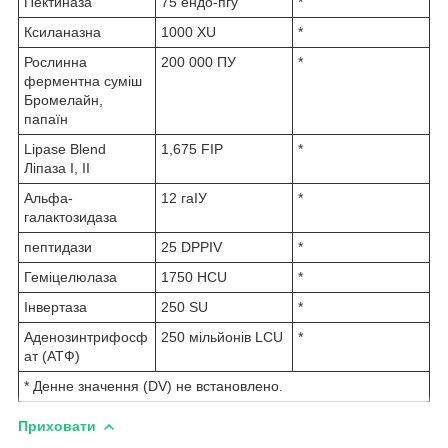
Пектиназа
75 ендо-пгу
*
Ксиланазна
1000 XU
*
Рослинна
200 000 ПУ
*
ферментна суміш
Бромелайн,
папаїн
Lipase Blend
1,675 FIP
*
Ліпаза I, II
Альфа-
12 гаІУ
*
галактозидаза
пептидази
25 DPPIV
*
Геміцелюлаза
1750 HCU
*
Інвертаза
250 SU
*
Аденозинтрифосф
250 мільйонів LCU
*
ат (АТФ)
* Денне значення (DV) не встановлено.
Приховати