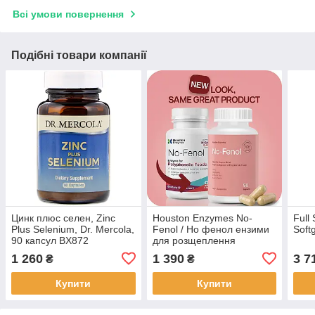
Всі умови повернення
Подібні товари компанії
Цинк плюс селен, Zinc
Houston Enzymes No-
Full
Plus Selenium, Dr. Mercola,
Fenol / Но фенол ензими
Soft
90 капсул BX872
для розщеплення
клітковини з овочів і
1 260
1 390
3 7
₴
₴
фруктів 90 капс BX699
Купити
Купити