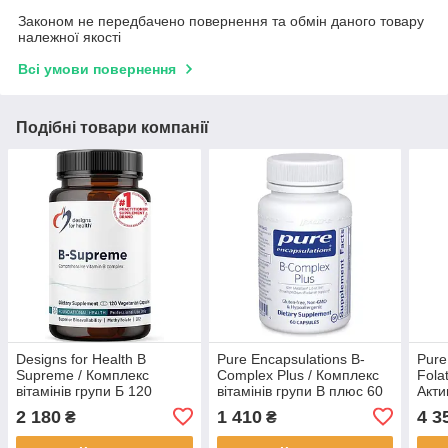
Законом не передбачено повернення та обмін даного товару
належної якості
Всі умови повернення
Подібні товари компанії
Designs for Health B
Pure Encapsulations B-
Pure
Supreme / Комплекс
Complex Plus / Комплекс
Fola
вітамінів групи Б 120
вітамінів групи B плюс 60
Акти
капсул BX428
капсул BX773
комб
2 180
1 410
4 3
₴
₴
B6 -