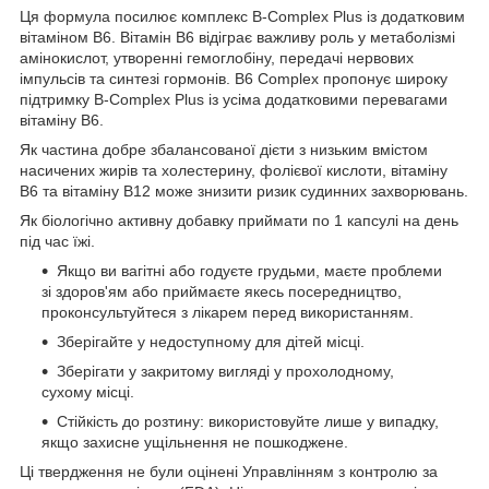
Ця формула посилює комплекс B-Complex Plus із додатковим
вітаміном B6. Вітамін В6 відіграє важливу роль у метаболізмі
амінокислот, утворенні гемоглобіну, передачі нервових
імпульсів та синтезі гормонів. B6 Complex пропонує широку
підтримку B-Complex Plus із усіма додатковими перевагами
вітаміну B6.
Як частина добре збалансованої дієти з низьким вмістом
насичених жирів та холестерину, фолієвої кислоти, вітаміну
B6 та вітаміну B12 може знизити ризик судинних захворювань.
Як біологічно активну добавку приймати по 1 капсулі на день
під час їжі.
Якщо ви вагітні або годуєте грудьми, маєте проблеми
зі здоров'ям або приймаєте якесь посередництво,
проконсультуйтеся з лікарем перед використанням.
Зберігайте у недоступному для дітей місці.
Зберігати у закритому вигляді у прохолодному,
сухому місці.
Стійкість до розтину: використовуйте лише у випадку,
якщо захисне ущільнення не пошкоджене.
Ці твердження не були оцінені Управлінням з контролю за