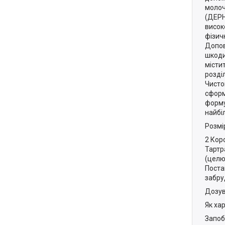
молоч
(ДЕРН
висок
фізич
Допов
шкоди
місти
розді
Чисто
сформ
форму
найбі
Розмір
2 Коро
Тартр
(целю
Поста
забру
Дозу
Як ха
Запоб