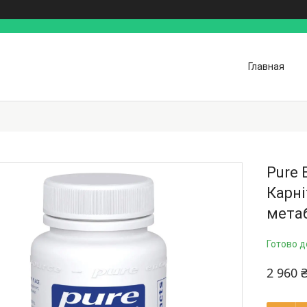
Главная
Pure 
Карн
метаб
Готово д
2 960 