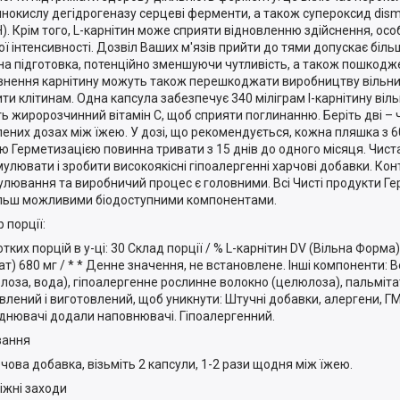
нокислу дегідрогеназу серцеві ферменти, а також супероксид dis
). Крім того, L-карнітин може сприяти відновленню здійснення, осо
ої інтенсивності. Дозвіл Ваших м'язів прийти до тями допускає більш
на підготовка, потенційно зменшуючи чутливість, а також пошкодж
нення карнітину можуть також перешкоджати виробництву вільних
ти клітинам. Одна капсула забезпечує 340 міліграм l-карнітину віл
ть жиророзчинний вітамін C, щоб сприяти поглинанню. Беріть дві –
лених дозах між їжею. У дозі, що рекомендується, кожна пляшка з 6
ю Герметизацією повинна тривати з 15 днів до одного місяця. Чист
улювати і зробити високоякісні гіпоалергенні харчові добавки. Конт
лювання та виробничий процес є головними. Всі Чисті продукти Гер
льш можливими біодоступними компонентами.
 порції:
тких порцій в у-ці: 30 Склад порції / % L-карнітин DV (Вільна Форма) 
ат) 680 мг / * * Денне значення, не встановлене. Інші компоненти: 
лоза, вода), гіпоалергенне рослинне волокно (целюлоза), пальмітат
влений і виготовлений, щоб уникнути: Штучні добавки, алергени, ГМ
днювачі додали наповнювачі. Гіпоалергенний.
вання
рчова добавка, візьміть 2 капсули, 1-2 рази щодня між їжею.
іжні заходи