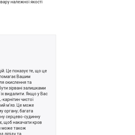
вару належної якості
ій. Це показує те, що це
опомагає Вашим
ля окислення та
бути зірвані залишками
їх видалити. Якщо у Вас
L-карнітин чистої
вий м'яз. Це може
у органу; багата
ену серцево-судинну
є, щоб накачати кров
н може також
д ліпіду та