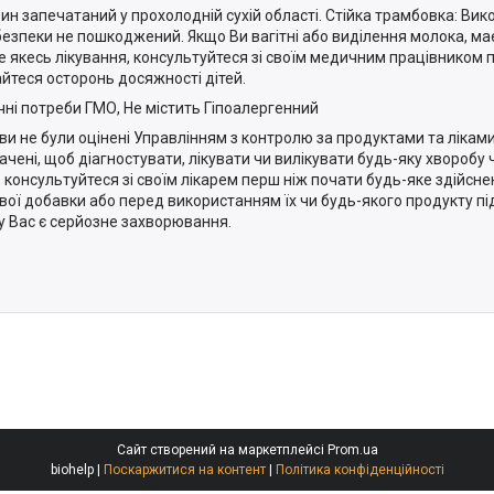
ин запечатаний у прохолодній сухій області. Стійка трамбовка: Ви
безпеки не пошкоджений. Якщо Ви вагітні або виділення молока, ма
е якесь лікування, консультуйтеся зі своїм медичним працівником
йтеся осторонь досяжності дітей.
чні потреби ГМО, Не містить Гіпоалергенний
яви не були оцінені Управлінням з контролю за продуктами та ліками
ачені, щоб діагностувати, лікувати чи вилікувати будь-яку хворобу
, консультуйтеся зі своїм лікарем перш ніж почати будь-яке здійсн
вої добавки або перед використанням їх чи будь-якого продукту під
у Вас є серйозне захворювання.
Сайт створений на маркетплейсі
Prom.ua
biohelp |
Поскаржитися на контент
|
Політика конфіденційності