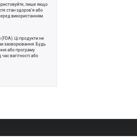
користовуйте, лише якщо
єте стан здоров'я або
 перед використанням.
 (FDA). Ці продукти не
 чи захворювання. Будь
ення або програму
 час вагітності або