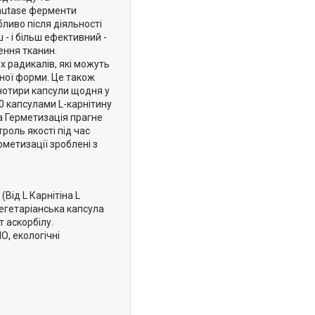
mutase ферменти
бливо після діяльності
 - і більш ефективний -
ення тканин.
 радикалів, які можуть
ьної форми. Це також
 чотири капсули щодня у
0 капсулами L-карнітину
а Герметизація прагне
роль якості під час
метизації зроблені з
(Від L Карнітіна L
Вегетаріанська капсула
 аскорбілу.
О, екологічні