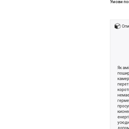
Опи
Як ам
пошир
камер
перет
корот
немає
герме
просу
кисне
енерг
усюди
допом