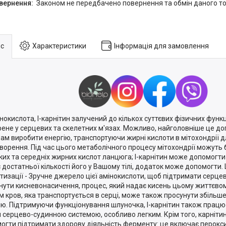
Законом не передбачено повернення та обмін даного то
с
Характеристики
Інформація для замовлення
інокислота, l-карнітин залучений до кількох суттєвих фізичних функц
ене у серцевих та скелетних м'язах. Можливо, найголовніше це д
ам виробити енергію, транспортуючи жирні кислоти в мітохондрії д
ворення. Під час цього метаболічного процесу мітохондрії можуть 
ких та середніх жирних кислот ланцюга; l-карнітин може допомогти 
 достатньої кількості його у Вашому тілі, додаток може допомогти. 
тизації - Зручне джерело цієї амінокислоти, щоб підтримати серце
нути кисневонасичення, процес, який надає кисень цьому життєвом
м кров, яка транспортується в серці, може також просунути збільш
ію. Підтримуючи функціонування шлуночка, l-карнітин також працю
 серцево-судинною системою, особливо легким. Крім того, карніти
огти підтримати здорову діяльність ферменту: це включає перокси