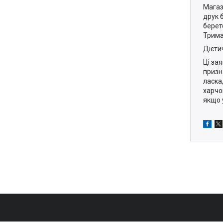
Магаз
друк 
берет
Трима
Дієти
Ці за
призн
ласка
харчо
якщо 