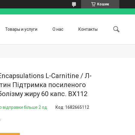
Кошик
Товары и услуги
О нас
Контакты
Encapsulations L-Carnitine / Л-
ітин Підтримка посиленого
олізму жиру 60 капс. BX112
о відправки більше 2 од.
Код:
1682665112
₴