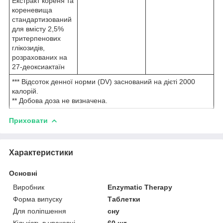
Екстракт кореня та
кореневища
стандартизований
для вмісту 2,5%
тритерпенових
глікозидів,
розрахованих на
27-деоксиактаїн
*** Відсоток денної норми (DV) заснований на дієті 2000
калорій.
** Добова доза не визначена.
Приховати
Характеристики
Основні
Виробник
Enzymatic Therapy
Форма випуску
Таблетки
Для поліпшення
сну
Кількість в упаковці
60 шт.