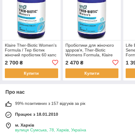
Klaire Ther-Biotic Women's
Пробіотики для жіночого
Life
Formula / Тер біотик
здоров’я, Ther-Biotic
Sene
жіночий пробіотик 60 капс
Womens Formula, Klaire
Form
BX285
Labs 60 вег. капс BX941
імун
2 700
2 470
1 3
₴
₴
табл
Купити
Купити
Про нас
99% позитивних з 157 відгуків за рік
Працює з 18.01.2010
м. Харків
вулиця Сумська, 78, Харків, Україна