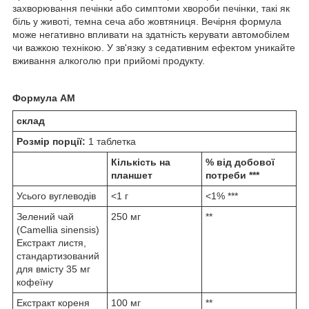
захворювання печінки або симптоми хвороби печінки, такі як
біль у животі, темна сеча або жовтяниця. Вечірня формула
може негативно впливати на здатність керувати автомобілем
чи важкою технікою. У зв'язку з седативним ефектом уникайте
вживання алкоголю при прийомі продукту.
Формула AM
склад
Розмір порції:
1 таблетка
Кількість на
% від добової
планшет
потреби ***
Усього вуглеводів
<1 г
<1% ***
Зелений чай
250 мг
**
(Camellia sinensis)
Екстракт листя,
стандартизований
для вмісту 35 мг
кофеїну
Екстракт кореня
100 мг
**