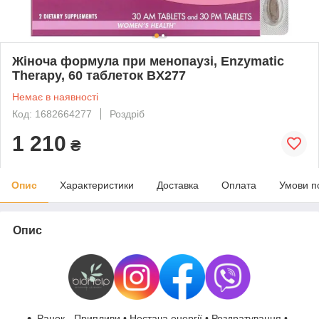
Жіноча формула при менопаузі, Enzymatic
Therapy, 60 таблеток BX277
Немає в наявності
Код: 1682664277
Роздріб
1 210
₴
Опис
Характеристики
Доставка
Оплата
Умови п
Опис
Ранок - Припливи • Нестача енергії • Роздратування •