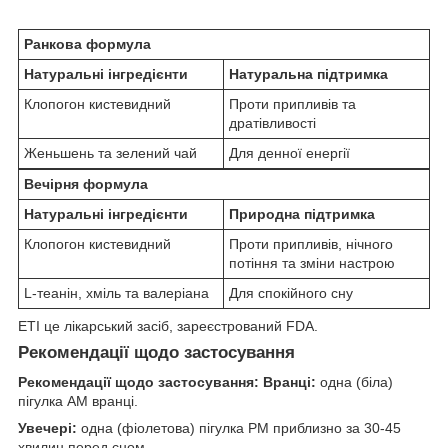
Ранкова формула
Натуральні інгредієнти
Натуральна підтримка
Клопогон кистевидний
Проти припливів та
дратівливості
Женьшень та зелений чай
Для денної енергії
Вечірня формула
Натуральні інгредієнти
Природна підтримка
Клопогон кистевидний
Проти припливів, нічного
потіння та зміни настрою
L-теанін, хміль та валеріана
Для спокійного сну
ETI це лікарський засіб, зареєстрований FDA.
Рекомендації щодо застосування
Рекомендації щодо застосування: Вранці:
одна (біла)
пігулка AM вранці.
Увечері:
одна (фіолетова) пігулка PM приблизно за 30-45
хвилин перед сном.