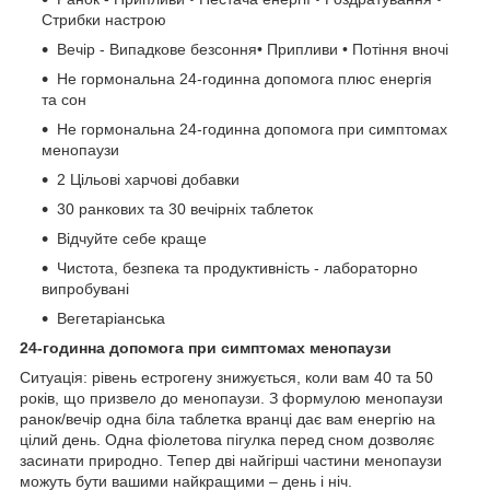
Стрибки настрою
Вечір - Випадкове безсоння• Припливи • Потіння вночі
Не гормональна 24-годинна допомога плюс енергія
та сон
Не гормональна 24-годинна допомога при симптомах
менопаузи
2 Цільові харчові добавки
30 ранкових та 30 вечірніх таблеток
Відчуйте себе краще
Чистота, безпека та продуктивність - лабораторно
випробувані
Вегетаріанська
24-годинна допомога при симптомах менопаузи
Ситуація: рівень естрогену знижується, коли вам 40 та 50
років, що призвело до менопаузи. З формулою менопаузи
ранок/вечір одна біла таблетка вранці дає вам енергію на
цілий день. Одна фіолетова пігулка перед сном дозволяє
засинати природно. Тепер дві найгірші частини менопаузи
можуть бути вашими найкращими – день і ніч.