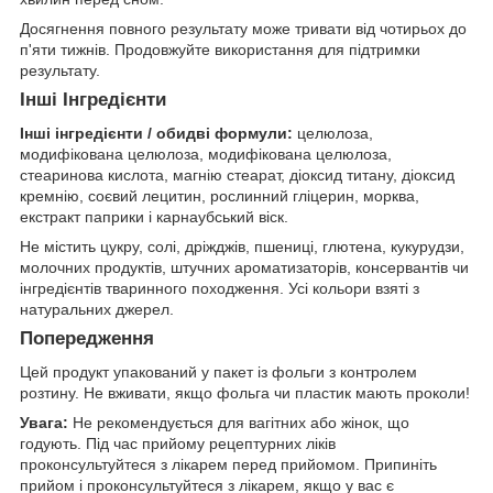
Досягнення повного результату може тривати від чотирьох до
п'яти тижнів. Продовжуйте використання для підтримки
результату.
Інші Інгредієнти
Інші інгредієнти / обидві формули:
целюлоза,
модифікована целюлоза, модифікована целюлоза,
стеаринова кислота, магнію стеарат, діоксид титану, діоксид
кремнію, соєвий лецитин, рослинний гліцерин, морква,
екстракт паприки і карнаубський віск.
Не містить цукру, солі, дріжджів, пшениці, глютена, кукурудзи,
молочних продуктів, штучних ароматизаторів, консервантів чи
інгредієнтів тваринного походження. Усі кольори взяті з
натуральних джерел.
Попередження
Цей продукт упакований у пакет із фольги з контролем
розтину. Не вживати, якщо фольга чи пластик мають проколи!
Увага:
Не рекомендується для вагітних або жінок, що
годують. Під час прийому рецептурних ліків
проконсультуйтеся з лікарем перед прийомом. Припиніть
прийом і проконсультуйтеся з лікарем, якщо у вас є