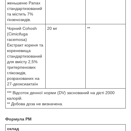
женьшеню Panax
стандартизований
та містить 7%
гінзенозидів.
Чорний Cohosh
20 мг
**
(Cimicifuga
racemosa)
Екстракт кореня та
кореневища
стандартизований
для вмісту 2,5%
тритерпенових
глікозидів,
розрахованих на
27-деоксиактаїн
*** Відсоток денної норми (DV) заснований на дієті 2000
калорій.
** Добова доза не визначена.
Формула РМ
склад