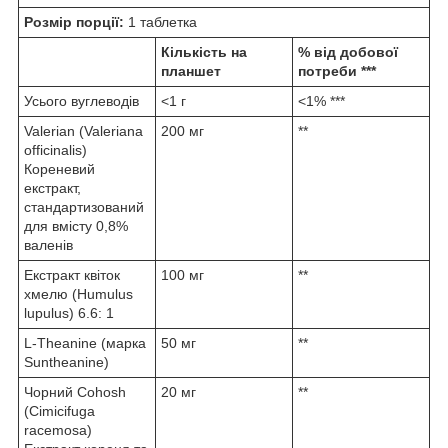
Розмір порції:
1 таблетка
Кількість на
% від добової
планшет
потреби ***
Усього вуглеводів
<1 г
<1% ***
Valerian (Valeriana
200 мг
**
officinalis)
Кореневий
екстракт,
стандартизований
для вмісту 0,8%
валенів
Екстракт квіток
100 мг
**
хмелю (Humulus
lupulus) 6.6: 1
L-Theanine (марка
50 мг
**
Suntheanine)
Чорний Cohosh
20 мг
**
(Cimicifuga
racemosa)