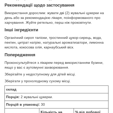
Рекомендації щодо застосування
Використання дорослим: жувати дві (2) жувальні цукерки на
день або за рекомендацією лікаря, поінформованого про
харчування. Жуйте ретельно, перш ніж проковтнути.
Інші інгредієнти
Органічний сироп тапіоки, тростинний цукор-сирець, вода,
пектин, цитрат натрію, натуральні ароматизатори, лимонна
кислота, кокосова олія, карнаубський віск.
Попередження
Проконсультуйтеся з лікарем перед використанням бузини,
якщо у вас є аутоімунні захворювання.
Зберігайте у недоступному для дітей місці.
Зберігати у прохолодному сухому місці.
склад
Порція:
2 жувальні цукерки.
Порцій в упаковці:
30
Кількість на
% від добової