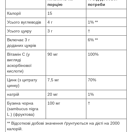
порцію
потреби
Калорії
15
Усього вуглеводів
4 г
1% **
Усього цукру
3 г
†
Включає 3 г
6% **
доданих цукрів
Вітамін С (у
90 мг
100%
вигляді
аскорбінової
кислоти)
Цинк (з цитрату
7,5 мг
70%
цинку)
натрій
20 мг
1%
Бузина чорна
100 мг
†
(sambucus nigra
L.) (фруктова)
** Відсоткові добові значення ґрунтуються на дієті на 2000
калорій.