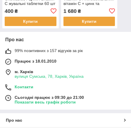
C жувальні таблетки 60 шт
вітамін C + цинк та
BX913
біофлавоноїди 180 капсул
400
1 680
₴
₴
BX530
Купити
Купити
Про нас
99% позитивних з 157 відгуків за рік
Працює з 18.01.2010
м. Харків
вулиця Сумська, 78, Харків, Україна
Контакти
Сьогодні працює з 09:30 до 21:00
Показати весь графік роботи
Про нас