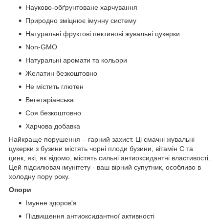
Науково-обґрунтоване харчування
Природно зміцнює імунну систему
Натуральні фруктові пектинові жувальні цукерки
Non-GMO
Натуральні аромати та кольори
Желатин безкоштовно
Не містить глютен
Вегетаріанська
Соя безкоштовно
Харчова добавка
Найкраще порушення – гарний захист. Ці смачні жувальні
цукерки з бузини містять чорні плоди бузини, вітамін С та
цинк, які, як відомо, містять сильні антиоксидантні властивості.
Цей підсилювач імунітету - ваш вірний супутник, особливо в
холодну пору року.
Опори
Імунне здоров'я
Підвищення антиоксидантної активності