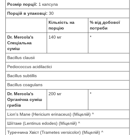
Розмір порції:
1 капсула
Порцій в упаковці:
30
Кількість на
% від добової
порцію
потреби
Dr. Mercola's
140 мг
*
Спеціальна
суміш
Bacillus clausii
Pediococcus acidilactici
Bacillus subtillis
Bacillus coagulans
Dr. Mercola's
200 мг
*
Органічна суміш
грибів
Lion's Mane (Hericium erinaceus) (Міцелій) ^
Шіїтаке (Lentinus edodes) (Міцелій) ^
Туреччина Хвіст (Trametes versicolor) (Міцелій) ^