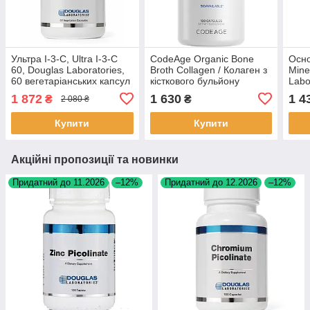
Ультра I-3-C, Ultra I-3-C
CodeAge Organic Bone
Осно
60, Douglas Laboratories,
Broth Collagen / Колаген з
Mine
60 вегетаріанських капсул
кісткового бульйону
Labo
BX226
органік 180 капсул BX539
BX2
1 872
1 630
1 4
₴
₴
2 080 ₴
Купити
Купити
Акційні пропозиції та новинки
Придатний до 11.2026
–12%
Придатний до 12.2026
–12%