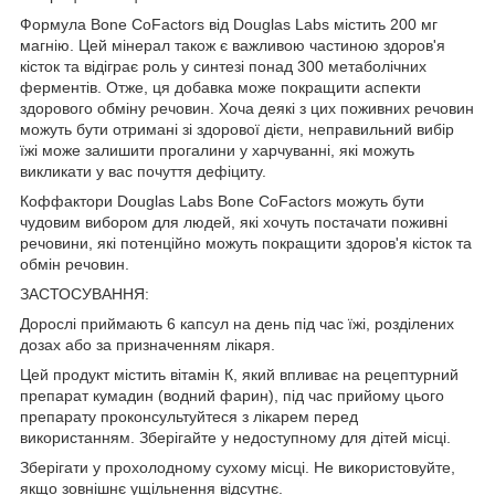
Формула Bone CoFactors від Douglas Labs містить 200 мг
магнію. Цей мінерал також є важливою частиною здоров'я
кісток та відіграє роль у синтезі понад 300 метаболічних
ферментів. Отже, ця добавка може покращити аспекти
здорового обміну речовин. Хоча деякі з цих поживних речовин
можуть бути отримані зі здорової дієти, неправильний вибір
їжі може залишити прогалини у харчуванні, які можуть
викликати у вас почуття дефіциту.
Коффактори Douglas Labs Bone CoFactors можуть бути
чудовим вибором для людей, які хочуть постачати поживні
речовини, які потенційно можуть покращити здоров'я кісток та
обмін речовин.
ЗАСТОСУВАННЯ:
Дорослі приймають 6 капсул на день під час їжі, розділених
дозах або за призначенням лікаря.
Цей продукт містить вітамін К, який впливає на рецептурний
препарат кумадин (водний фарин), під час прийому цього
препарату проконсультуйтеся з лікарем перед
використанням. Зберігайте у недоступному для дітей місці.
Зберігати у прохолодному сухому місці. Не використовуйте,
якщо зовнішнє ущільнення відсутнє.