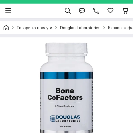
Товари та послуги
Douglas Laboratories
Кісткові коф