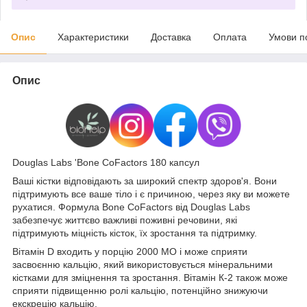
Опис
Характеристики
Доставка
Оплата
Умови п
Опис
Douglas Labs 'Bone CoFactors 180 капсул
Ваші кістки відповідають за широкий спектр здоров'я. Вони
підтримують все ваше тіло і є причиною, через яку ви можете
рухатися. Формула Bone CoFactors від Douglas Labs
забезпечує життєво важливі поживні речовини, які
підтримують міцність кісток, їх зростання та підтримку.
Вітамін D входить у порцію 2000 МО і може сприяти
засвоєнню кальцію, який використовується мінеральними
кістками для зміцнення та зростання. Вітамін К-2 також може
сприяти підвищенню ролі кальцію, потенційно знижуючи
екскрецію кальцію.