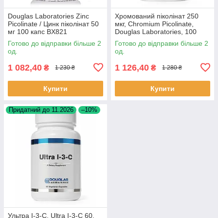
Douglas Laboratories Zinc
Хромований піколінат 250
Picolinate / Цинк піколінат 50
мкг, Chromium Picolinate,
мг 100 капс BX821
Douglas Laboratories, 100
капсул BX856
Готово до відправки більше 2
Готово до відправки більше 2
од.
од.
1 082,40
1 126,40
₴
₴
1 230 ₴
1 280 ₴
Купити
Купити
Придатний до 11.2026
–10%
Ультра I-3-C, Ultra I-3-C 60,