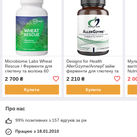
Microbiome Labs Wheat
Designs for Health
Муль
Rescue / Ферменти для
AllerGzyme/АллерГзайм
вагі
глютену та молока 60
ферменти для глютену та
Nutr
капсул BX486
молочних продуктів 60
Enca
2 700
2 210
2 0
₴
₴
капсул BX830
BX7
Купити
Купити
Про нас
99% позитивних з 157 відгуків за рік
Працює з 18.01.2010