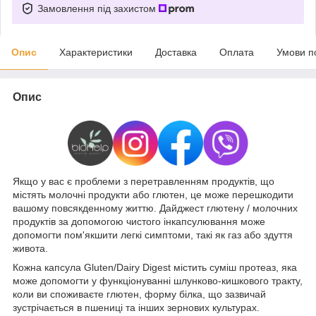
Замовлення під захистом
Опис
Характеристики
Доставка
Оплата
Умови п
Опис
Якщо у вас є проблеми з перетравленням продуктів, що
містять молочні продукти або глютен, це може перешкодити
вашому повсякденному життю. Дайджест глютену / молочних
продуктів за допомогою чистого інкапсулювання може
допомогти пом'якшити легкі симптоми, такі як газ або здуття
живота.
Кожна капсула Gluten/Dairy Digest містить суміш протеаз, яка
може допомогти у функціонуванні шлунково-кишкового тракту,
коли ви споживаєте глютен, форму білка, що зазвичай
зустрічається в пшениці та інших зернових культурах.