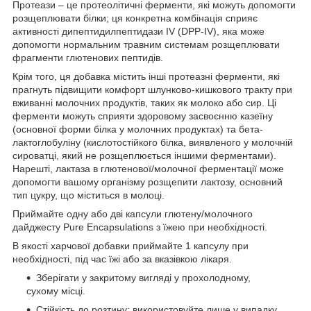
Протеази – це протеолітичні ферменти, які можуть допомогти
розщеплювати білки; ця конкретна комбінація сприяє
активності дипептидилпептидази IV (DPP-IV), яка може
допомогти нормальним травним системам розщеплювати
фрагменти глютенових пептидів.
Крім того, ця добавка містить інші протеазні ферменти, які
прагнуть підвищити комфорт шлунково-кишкового тракту при
вживанні молочних продуктів, таких як молоко або сир. Ці
ферменти можуть сприяти здоровому засвоєнню казеїну
(основної форми білка у молочних продуктах) та бета-
лактоглобуліну (кислотостійкого білка, виявленого у молочній
сироватці, який не розщеплюється іншими ферментами).
Нарешті, лактаза в глютенової/молочної ферментації може
допомогти вашому організму розщепити лактозу, основний
тип цукру, що міститься в молоці.
Приймайте одну або дві капсули глютену/молочного
дайджесту Pure Encapsulations з їжею при необхідності.
В якості харчової добавки приймайте 1 капсулу при
необхідності, під час їжі або за вказівкою лікаря.
Зберігати у закритому вигляді у прохолодному,
сухому місці.
Стійкість до розтину: використовуйте лише у випадку,