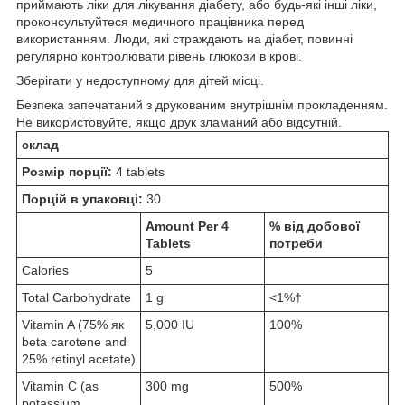
приймають ліки для лікування діабету, або будь-які інші ліки,
проконсультуйтеся медичного працівника перед
використанням. Люди, які страждають на діабет, повинні
регулярно контролювати рівень глюкози в крові.
Зберігати у недоступному для дітей місці.
Безпека запечатаний з друкованим внутрішнім прокладенням.
Не використовуйте, якщо друк зламаний або відсутній.
склад
Розмір порції:
4 tablets
Порцій в упаковці:
30
Amount Per 4
% від добової
Tablets
потреби
Calories
5
Total Carbohydrate
1 g
<1%†
Vitamin A (75% як
5,000 IU
100%
beta carotene and
25% retinyl acetate)
Vitamin C (as
300 mg
500%
potassium