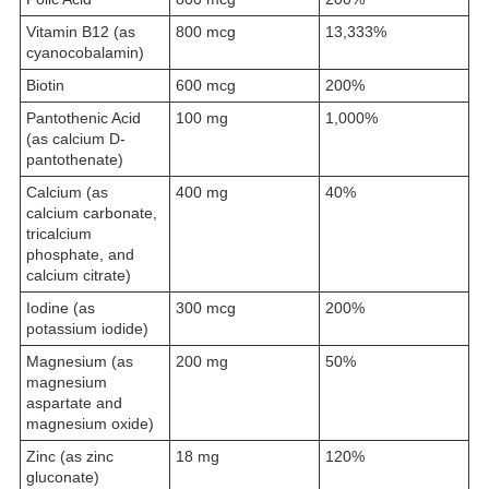
Vitamin B12 (as
800 mcg
13,333%
cyanocobalamin)
Biotin
600 mcg
200%
Pantothenic Acid
100 mg
1,000%
(as calcium D-
pantothenate)
Calcium (as
400 mg
40%
calcium carbonate,
tricalcium
phosphate, and
calcium citrate)
Iodine (as
300 mcg
200%
potassium iodide)
Magnesium (as
200 mg
50%
magnesium
aspartate and
magnesium oxide)
Zinc (as zinc
18 mg
120%
gluconate)