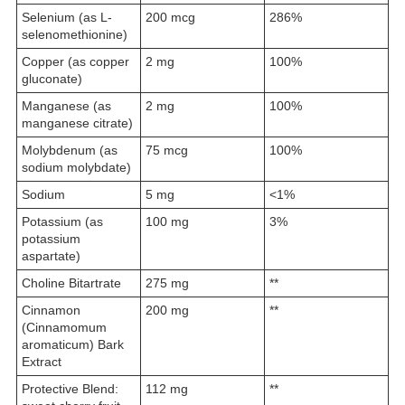
Selenium (as L-
200 mcg
286%
selenomethionine)
Copper (as copper
2 mg
100%
gluconate)
Manganese (as
2 mg
100%
manganese citrate)
Molybdenum (as
75 mcg
100%
sodium molybdate)
Sodium
5 mg
<1%
Potassium (as
100 mg
3%
potassium
aspartate)
Choline Bitartrate
275 mg
**
Cinnamon
200 mg
**
(Cinnamomum
aromaticum) Bark
Extract
Protective Blend:
112 mg
**