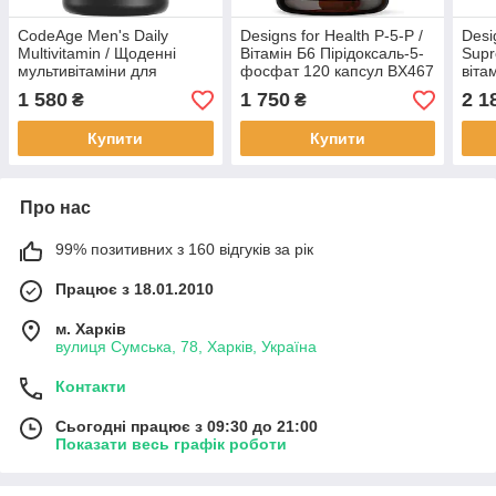
CodeAge Men's Daily
Designs for Health P-5-P /
Desi
Multivitamin / Щоденні
Вітамін Б6 Пірідоксаль-5-
Supr
мультивітаміни для
фосфат 120 капсул BX467
віта
чоловіків 120 капсул
капс
1 580
1 750
2 1
₴
₴
BX504
Купити
Купити
Про нас
99% позитивних з 160 відгуків за рік
Працює з 18.01.2010
м. Харків
вулиця Сумська, 78, Харків, Україна
Контакти
Сьогодні працює з 09:30 до 21:00
Показати весь графік роботи