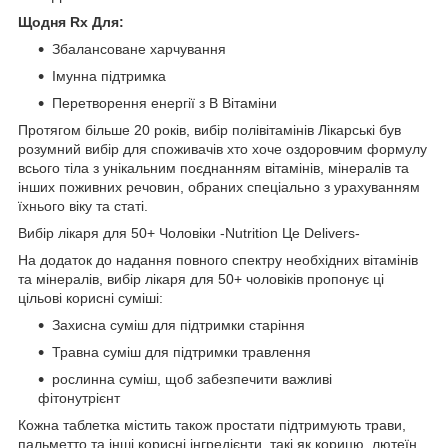
Щодня Rx Для:
Збалансоване харчування
Імунна підтримка
Перетворення енергії з B Вітаміни
Протягом більше 20 років, вибір полівітамінів Лікарські був
розумний вибір для споживачів хто хоче оздоровчим формулу
всього тіла з унікальним поєднанням вітамінів, мінералів та
інших поживних речовин, обраних спеціально з урахуванням
їхнього віку та статі.
Вибір лікаря для 50+ Чоловіки -Nutrition Це Delivers-
На додаток до надання повного спектру необхідних вітамінів
та мінералів, вибір лікаря для 50+ чоловіків пропонує ці
цільові корисні суміші:
Захисна суміш для підтримки старіння
Травна суміш для підтримки травлення
рослинна суміш, щоб забезпечити важливі
фітонутрієнт
Кожна таблетка містить також простати підтримують трави,
пальметто та інші корисні інгредієнти, такі як корицю, лютеїн,