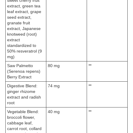
sweet cherry fruit
extract, green tea
leaf extract, grape
seed extract,
granate fruit
extract, Japanese
knotweed (root)
extract
standardized to
50% resveratrol (9
mg)
Saw Palmetto
80 mg
**
(Serenoa repens)
Berry Extract
Digestive Blend:
74 mg
**
ginger rhizome
extract and radish
root
Vegetable Blend:
40 mg
**
broccoli flower,
cabbage leaf,
carrot root, collard