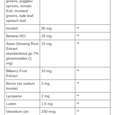
greens, різдвяні
sprouts, tomato
fruit, mustard
greens, kale leaf,
spinach leaf
Inositol
30 mg
**
Betaine HCl
25 mg
**
Asian Ginseng Root
15 mg
**
Extract
standardized до 7%
ginsenosides (1
mg)
Bilberry Fruit
10 mg
**
Extract
Boron (as sodium
3 mg
**
borate)
Lycopene
2 mg
**
Lutein
1.5 mg
**
Vanadium (as
150 mcg
**