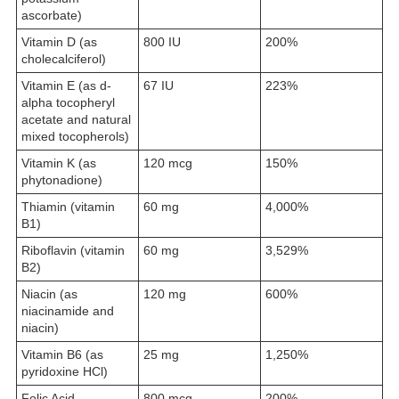
ascorbate)
Vitamin D (as
800 IU
200%
cholecalciferol)
Vitamin E (as d-
67 IU
223%
alpha tocopheryl
acetate and natural
mixed tocopherols)
Vitamin K (as
120 mcg
150%
phytonadione)
Thiamin (vitamin
60 mg
4,000%
B1)
Riboflavin (vitamin
60 mg
3,529%
B2)
Niacin (as
120 mg
600%
niacinamide and
niacin)
Vitamin B6 (as
25 mg
1,250%
pyridoxine HCl)
Folic Acid
800 mcg
200%