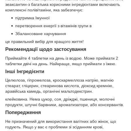
зеаксантин-з багатьма корисними інгредієнтами включають
комплексні полівітаміни, яка забезпечує:
підтримка Імунної
перетворення енергії з вітамінів групи в
Збалансоване харчування
це правильний вибір для кращого життя!
Рекомендації щодо застосування
Приймайте 4 таблетки на день із водою. Може приймати 2
таблетки двічі на день. Найкраще, якщо приймати з їжею.
Інші Інгредієнти
Целюлоза, гіпромелоза, кроскармеллоза натрію, магнію
стеарат, гліцерин, стеаринова кислота, діоксид кремнію,
аравійська камедь, органічні мальтодекстрин.
клейковина. Нема цукор, соя, дріжджі, пшениця, молочні
продукти, штучні барвники, ароматизатори, або консервантів.
Попередження
Не призначений для використання вагітних або жінок, що
годують. Якщо у вас є проблеми зі зсіданням крові,