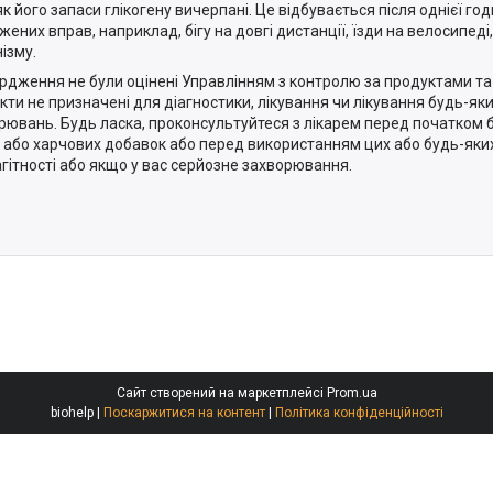
 як його запаси глікогену вичерпані. Це відбувається після однієї г
жених вправ, наприклад, бігу на довгі дистанції, їзди на велосипеді
ізму.
ердження не були оцінені Управлінням з контролю за продуктами та 
кти не призначені для діагностики, лікування чи лікування будь-я
рювань. Будь ласка, проконсультуйтеся з лікарем перед початком 
 або харчових добавок або перед використанням цих або будь-яких
агітності або якщо у вас серйозне захворювання.
Сайт створений на маркетплейсі
Prom.ua
biohelp |
Поскаржитися на контент
|
Політика конфіденційності