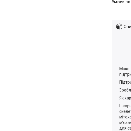
Опи
Макс-
підтр
Підтр
Зробл
Як ха
L-кар
скеле
мітох
м'яза
для с