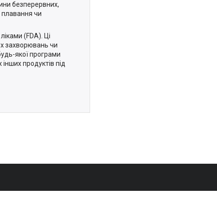
одини безперервних,
, плавання чи
ліками (FDA). Ці
ких захворювань чи
будь-якої програми
 інших продуктів під