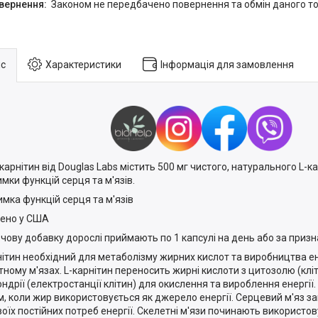
Законом не передбачено повернення та обмін даного то
с
Характеристики
Інформація для замовлення
карнітин від Douglas Labs містить 500 мг чистого, натурального L-к
имки функцій серця та м'язів.
имка функцій серця та м'язів
ено у США
рчову добавку дорослі приймають по 1 капсулі на день або за призн
нітин необхідний для метаболізму жирних кислот та виробництва ен
тному м'язах. L-карнітин переносить жирні кислоти з цитозолю (кліт
ондрії (електростанції клітин) для окислення та вироблення енергії.
м, коли жир використовується як джерело енергії. Серцевий м'яз 
воїх постійних потреб енергії. Скелетні м'язи починають використо