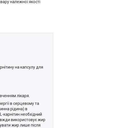
вару належної якості
арнітину на капсулу для
аченням лікаря.
ергії в серцевому та
инна рідина) в
 L-карнітин необхідний
завжди використовує жир
вувати жир лише після