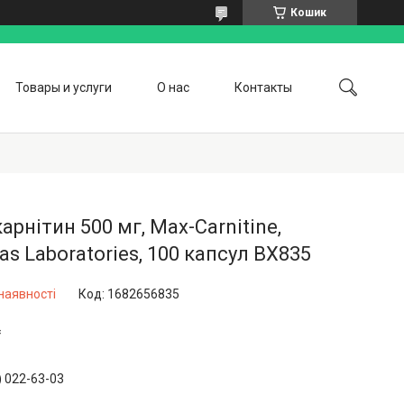
Кошик
Товары и услуги
О нас
Контакты
арнітин 500 мг, Max-Carnitine,
as Laboratories, 100 капсул BX835
наявності
Код:
1682656835
₴
) 022-63-03