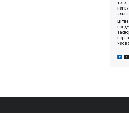
того,
напру
альпін
Ці тв
проду
захво
вправ
час в