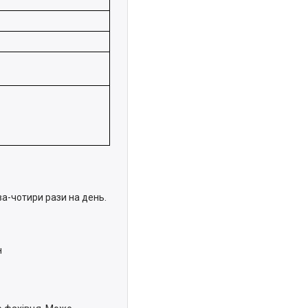
ва-чотири рази на день.
н