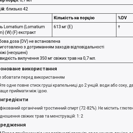
ій:
близько 42
Кількість на порцію
%DV
нь Lomatium (Lomatium
613 мг (Е)
†
) (W) (F) екстракт
бова доза (DV) не встановлена
Виготовлено з дотриманням заходів відповідальності
віжі (несушені)
видкість вилучення 350 мг свіжих трав на 0,7 мл.
оноване використання
 збовтати перед використанням
те одне повне стиск груші крапельниці до 2 унцій. води або соку, д
аще приймати між їдою.
 інгредієнти
фікований органічний тростинний спирт (72-82%). Не містить глюте
ідношення свіжих трав та менструацій: 1: 2
ередження