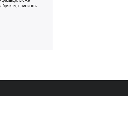
о фахівця. Може
набряком, припиніть