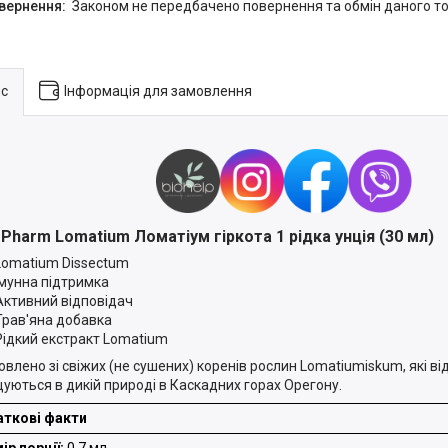
Законом не передбачено повернення та обмін даного то
с
Інформація для замовлення
 Pharm Lomatium Ломатіум гіркота 1 рідка унція (30 мл)
Lomatium Dissectum
Імунна підтримка
Активний відповідач
Трав'яна добавка
Рідкий екстракт Lomatium
овлено зі свіжих (не сушених) коренів рослин Lomatiumiskum, які в
уються в дикій природі в Каскадних горах Орегону.
ткові факти
ір порції:
0,7 мл