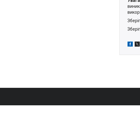
Увага
виник
викор
Збері
Зберіг