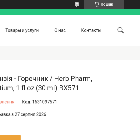
Кошик
Товары и услуги
О нас
Контакты
нзія - Горечник / Herb Pharm,
ium, 1 fl oz (30 ml) BX571
овлення
Код:
1631097571
равка з 27 серпня 2026
₴