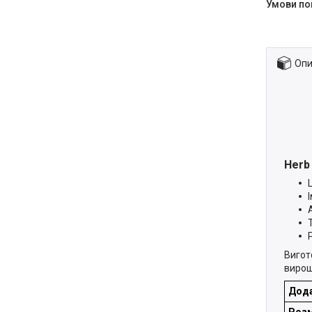
Опи
Herb
Вигот
вирощ
Дода
Розм