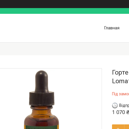
Главная
Горте
Lomat
Під зам
Відп
1 070 