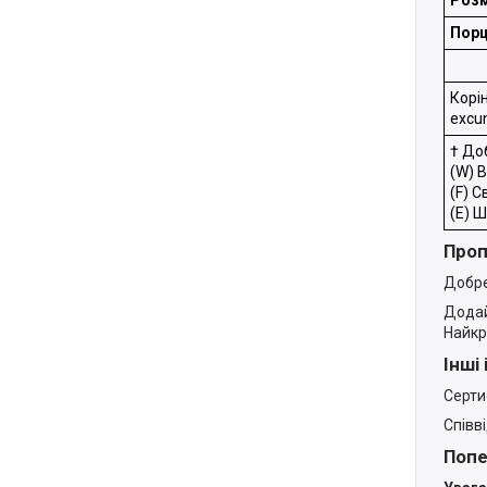
Порц
Корі
excum
† До
(W) 
(F) С
(E) Ш
Проп
Добре
Додай
Найкр
Інші
Серти
Співв
Поп