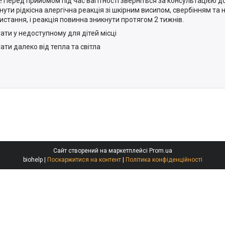
!
Перед прийомом під час вагітності зверніться за консультацією д
нути рідкісна алергічна реакція зі шкірним висипом, свербінням та 
истання, і реакція повинна зникнути протягом 2 тижнів.
гати у недоступному для дітей місці
ати далеко від тепла та світла
Сайт створений на маркетплейсі
Prom.ua
biohelp |
Поскаржитися на контент
|
Політика конфіденційності