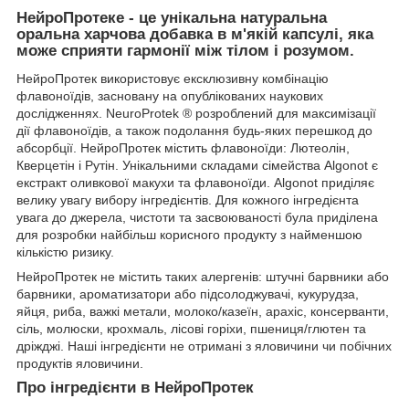
НейроПротекe - це унікальна натуральна
оральна харчова добавка в м'якій капсулі, яка
може сприяти гармонії між тілом і розумом.
використовує ексклюзивну комбінацію
НейроПротек
флавоноїдів, засновану на опублікованих наукових
дослідженнях. NeuroProtek
розроблений для максимізації
®
дії флавоноїдів, а також подолання будь-яких перешкод до
абсорбції.
містить флавоноїди: Лютеолін,
НейроПротек
Кверцетін і Рутін. Унікальними складами сімейства Algonot є
екстракт оливкової макухи та флавоноїди. Algonot приділяє
велику увагу вибору інгредієнтів. Для кожного інгредієнта
увага до джерела, чистоти та засвоюваності була приділена
для розробки найбільш корисного продукту з найменшою
кількістю ризику.
не містить таких алергенів: штучні барвники або
НейроПротек
барвники, ароматизатори або підсолоджувачі, кукурудза,
яйця, риба, важкі метали, молоко/казеїн, арахіс, консерванти,
сіль, молюски, крохмаль, лісові горіхи, пшениця/глютен та
дріжджі. Наші інгредієнти не отримані з яловичини чи побічних
продуктів яловичини.
Про інгредієнти в НейроПротек