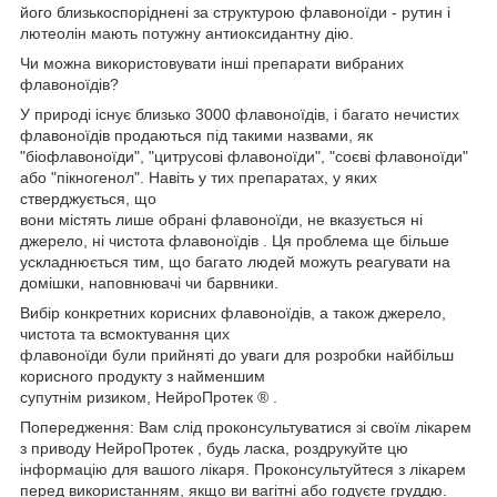
його близькоспоріднені за структурою флавоноїди - рутин і
лютеолін мають потужну антиоксидантну дію.
Чи можна використовувати інші препарати вибраних
флавоноїдів?
У природі існує близько 3000 флавоноїдів, і багато нечистих
флавоноїдів продаються під такими назвами, як
"біофлавоноїди", "цитрусові флавоноїди", "соєві флавоноїди"
або "пікногенол".
Навіть у тих препаратах, у яких
стверджується, що
вони містять лише обрані флавоноїди, не вказується ні
джерело, ні чистота флавоноїдів
. Ця проблема ще більше
ускладнюється тим, що багато людей можуть реагувати на
домішки, наповнювачі чи барвники.
Вибір конкретних корисних флавоноїдів, а також джерело,
чистота та всмоктування цих
флавоноїди були прийняті до уваги для розробки найбільш
корисного продукту з найменшим
супутнім ризиком, НейроПротек
.
®
Попередження: Вам слід проконсультуватися зі своїм лікарем
з приводу
, будь ласка, роздрукуйте цю
НейроПротек
інформацію для вашого лікаря. Проконсультуйтеся з лікарем
перед використанням, якщо ви вагітні або годуєте груддю.