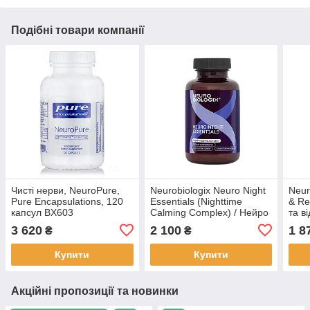
Подібні товари компанії
Чисті нерви, NeuroPure,
Neurobiologix Neuro Night
Neur
Pure Encapsulations, 120
Essentials (Nighttime
& Re
капсул BX603
Calming Complex) / Нейро
та в
підтримка сну 60 капсул
нерв
3 620
2 100
1 8
₴
₴
BX956
капс
Купити
Купити
Акційні пропозиції та новинки