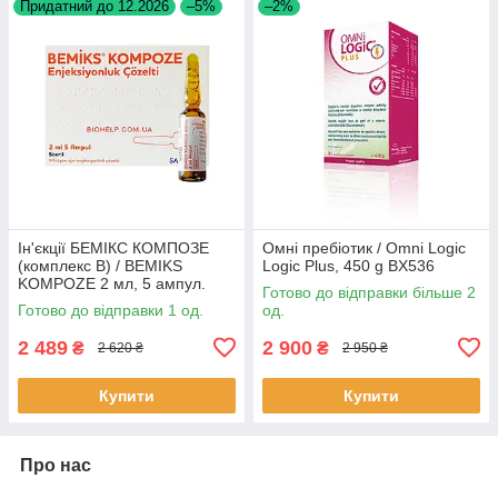
Придатний до 12.2026
–5%
–2%
Ін'єкції БЕМІКС КОМПОЗЕ
Омні пребіотик / Omni Logic
(комплекс B) / BEMIKS
Logic Plus, 450 g BX536
KOMPOZE 2 мл, 5 ампул.
Готово до відправки більше 2
Готово до відправки 1 од.
од.
2 489
2 900
₴
₴
2 620 ₴
2 950 ₴
Купити
Купити
Про нас