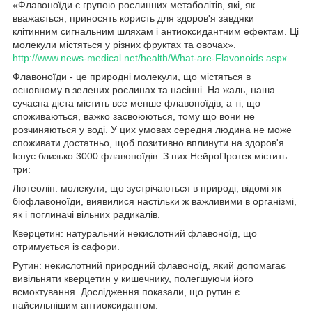
«Флавоноїди є групою рослинних метаболітів, які, як
вважається, приносять користь для здоров'я завдяки
клітинним сигнальним шляхам і антиоксидантним ефектам. Ці
молекули містяться у різних фруктах та овочах».
http://www.news-medical.net/health/What-are-Flavonoids.aspx
Флавоноїди - це природні молекули, що містяться в
основному в зелених рослинах та насінні. На жаль, наша
сучасна дієта містить все менше флавоноїдів, а ті, що
споживаються, важко засвоюються, тому що вони не
розчиняються у воді. У цих умовах середня людина не може
споживати достатньо, щоб позитивно вплинути на здоров'я.
Існує близько 3000 флавоноїдів. З них
містить
НейроПротек
три:
Лютеолін:
молекули, що зустрічаються в природі, відомі як
біофлавоноїди, виявилися настільки ж важливими в організмі,
як і поглиначі вільних радикалів.
Кверцетин:
натуральний некислотний флавоноїд, що
отримується із сафори.
Рутин: некислотний
природний флавоноїд, який допомагає
вивільняти кверцетин у кишечнику, полегшуючи його
всмоктування. Дослідження показали, що рутин є
найсильнішим антиоксидантом.