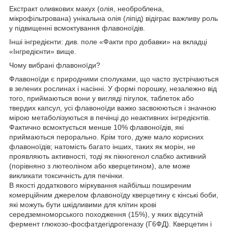
Екстракт оливкових макух (олія, необроблена,
мікрофільтрована)
унікальна олія (ліпід) відіграє важливу роль
у підвищенні всмоктування флавоноїдів.
Інші інгредієнти:
див. поле «Факти про добавки» на вкладці
«Інгредієнти» вище.
Чому вибрані флавоноїди?
Флавоноїди є природними сполуками, що часто зустрічаються
в зелених рослинах і насінні. У формі порошку, незалежно від
того, приймаються вони у вигляді пігулок, таблеток або
твердих капсул, усі флавоноїди важко засвоюються і значною
мірою метаболізуються в печінці до неактивних інгредієнтів.
Фактично всмоктується менше 10% флавоноїдів, які
приймаються перорально.
Крім того, дуже мало корисних
флавоноїдів; натомість багато інших, таких як морін, не
проявляють активності, тоді як пікногенол слабко активний
(порівняно з лютеоліном або кверцетином), але може
викликати токсичність для печінки.
В якості додаткового міркування найбільш поширеним
комерційним джерелом флавоноїду кверцетину є кінські боби,
які можуть бути шкідливими для клітин крові
середземноморського походження (15%), у яких відсутній
фермент глюкозо-фосфатдегідрогеназу (Г6ФД). Кверцетин і