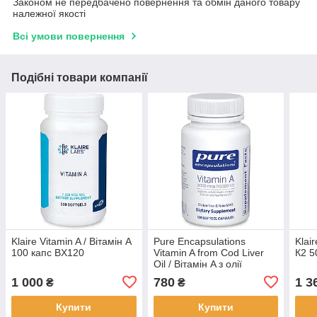
Законом не передбачено повернення та обмін даного товару
належної якості
Всі умови повернення
Подібні товари компанії
Klaire Vitamin A / Вітамін А
Pure Encapsulations
Klai
100 капс BX120
Vitamin A from Cod Liver
К2 5
Oil / Вітамін A з олії
печінки тріски 10.000 МО
1 000
780
1 3
₴
₴
120 капсул BX698
Купити
Купити