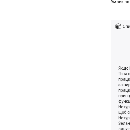
Опи
Якщо 
Ягня 
працю
за ви
працю
принц
функц
Нетур
щоб с
Нетур
Зелан
одну 