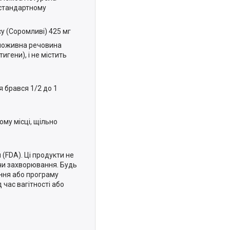
 стандартному
су (Соромливі) 425 мг
е поживна речовина
игени), і не містить
 брався 1/2 до 1
ому місці, щільно
 (FDA). Ці продукти не
 чи захворювання. Будь
ення або програму
 час вагітності або