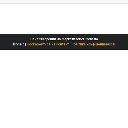
Сайт створений на маркетплейсі
Prom.ua
biohelp |
Поскаржитися на контент
|
Політика конфіденційності