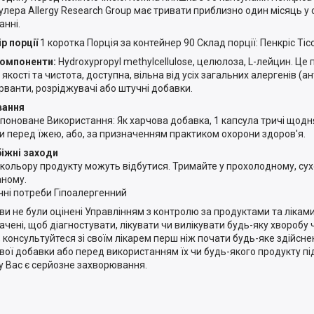
улера Allergy Research Group має тривати приблизно один місяць у
анні.
р порції
1 коротка Порція за контейнер 90 Склад порції: Пенкріс Тіс
компоненти:
Hydroxypropyl methylcellulose, целюлоза, L-лейцин. Ц
якості та чистота, доступна, вільна від усіх загальних алергенів (ант
рванти, розріджувачі або штучні добавки.
вання
поноване Використання: Як харчова добавка, 1 капсула тричі щодня
и перед їжею, або, за призначенням практиком охорони здоров'я.
іжні заходи
 кольору продукту можуть відбутися. Тримайте у прохолодному, сух
аному.
чні потреби Гіпоалергенний
яви не були оцінені Управлінням з контролю за продуктами та ліками
ачені, щоб діагностувати, лікувати чи вилікувати будь-яку хворобу
, консультуйтеся зі своїм лікарем перш ніж почати будь-яке здійсн
вої добавки або перед використанням їх чи будь-якого продукту під
у Вас є серйозне захворювання.