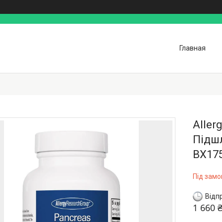
Главная
Aller
Підшл
BX17
Під зам
Відп
1 660 