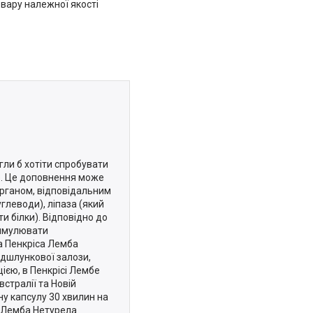
вару належної якості
ли б хотіти спробувати
го. Це доповнення може
органом, відповідальним
глеводи), ліпаза (який
и білки). Відповідно до
тимулювати
а Пенкріса Лемба
ідшлункової залози,
ією, в Пенкрісі Лембе
стралії та Новій
дну капсулу 30 хвилин на
а Лемба Нетурела