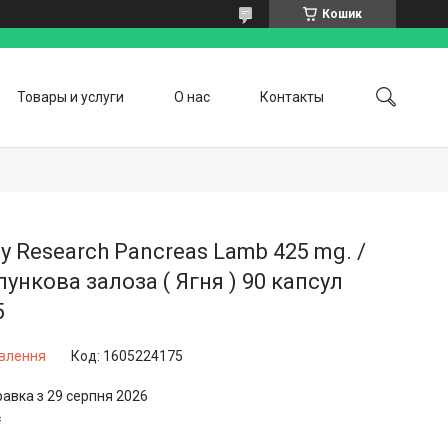
Кошик
Товары и услуги
О нас
Контакты
gy Research Pancreas Lamb 425 mg. /
ункова залоза ( Ягня ) 90 капсул
5
овлення
Код:
1605224175
равка з 29 серпня 2026
₴