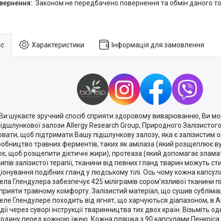
Законом не передбачено повернення та обмін даного то
с
Характеристики
Інформація для замовлення
Ви шукаєте зручний спосіб сприяти здоровому виварюванню‚ Ви мог
підшлункової залози Allergy Research Group, Природного Залізисто
вати, щоб підтримати Вашу підшлункову залозу, яка є залізистим 
робництво травних ферментів, таких як амілаза (який розщеплює ву
є, щоб розщепити дієтичні жири), протеаза (який допомагає зламат
ипів залізистої терапії, тканини від певних гланд тварин можуть с
іонування подібних гланд у людському тілі. Ось чому кожна капсул
ела Глендулера забезпечує 425 міліграмів сором'язливої ​​тканини п
прияти травному комфорту. Залізистий матеріал, що сушив сублімац
еле Глендулере походить від ягнят, що харчуються діапазоном, в Ав
дії через суворі інструкції тваринництва тих двох країн. Візьміть о
годину перед кожною їжею. Кожна пляшка з 90 капсулами Пенкріс