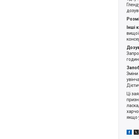
Гленд
дозув
Розмі
Інші 
вищої 
консе
Дозу
Запро
годин
Запоб
Зміни
увінч
Дієти
Ці за
призн
ласка
харчо
якщо 