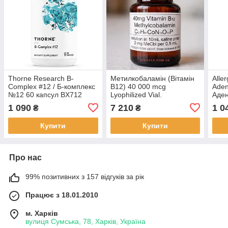
Thorne Research B-
Метилкобаламін (Вітамін
Alle
Complex #12 / Б-комплекс
B12) 40 000 mcg
Aden
№12 60 капсул BX712
Lyophilized Vial.
Аден
Methylcobalamin (Vitamin
льод
1 090
7 210
1 0
₴
₴
B12) ін’єкції 10 ml BX377
Купити
Купити
Про нас
99% позитивних з 157 відгуків за рік
Працює з 18.01.2010
м. Харків
вулиця Сумська, 78, Харків, Україна