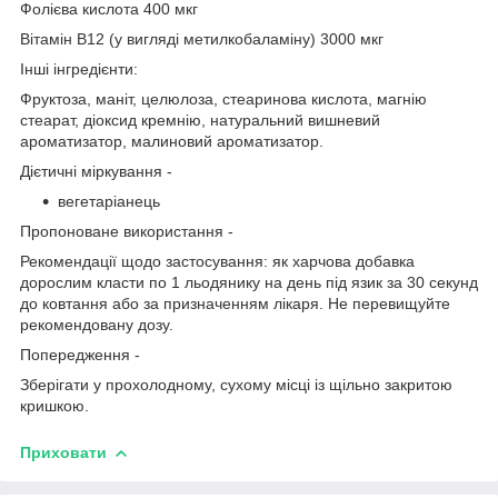
Фолієва кислота 400 мкг
Вітамін B12 (у вигляді метилкобаламіну) 3000 мкг
Інші інгредієнти:
Фруктоза, маніт, целюлоза, стеаринова кислота, магнію
стеарат, діоксид кремнію, натуральний вишневий
ароматизатор, малиновий ароматизатор.
Дієтичні міркування -
вегетаріанець
Пропоноване використання -
Рекомендації щодо застосування: як харчова добавка
дорослим класти по 1 льодянику на день під язик за 30 секунд
до ковтання або за призначенням лікаря. Не перевищуйте
рекомендовану дозу.
Попередження -
Зберігати у прохолодному, сухому місці із щільно закритою
кришкою.
Приховати