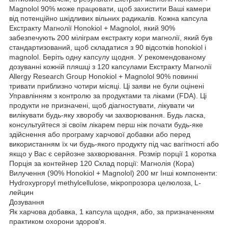
Magnolol 90% може працювати, щоб захистити Ваші камери
від потенційно шкідливих вільних радикалів. Кожна капсула
Екстракту Магнолії Honokiol + Magnolol, який 90%
забезпечують 200 міліграм екстракту кори магнолії, який був
стандартизований, щоб складатися з 90 відсотків honokiol і
magnolol. Беріть одну капсулу щодня. У рекомендованому
дозуванні кожній пляшці з 120 капсулами Екстракту Магнолії
Allergy Research Group Honokiol + Magnolol 90% повинні
тривати приблизно чотири місяці. Ці заяви не були оцінені
Управлінням з контролю за продуктами та ліками (FDA). Ці
продукти не призначені, щоб діагностувати, лікувати чи
вилікувати будь-яку хворобу чи захворювання. Будь ласка,
консультуйтеся зі своїм лікарем перш ніж почати будь-яке
здійснення або програму харчової добавки або перед
використанням їх чи будь-якого продукту під час вагітності або
якщо у Вас є серйозне захворювання. Розмір порції 1 коротка
Порція за контейнер 120 Склад порції: Магнолія (Кора)
Вилучення (90% Honokiol + Magnolol) 200 мг Інші компоненти:
Hydroxypropyl methylcellulose‚ мікропрозора целюлоза‚ L-
лейцин
Дозування
Як харчова добавка, 1 капсула щодня, або, за призначенням
практиком охорони здоров'я.