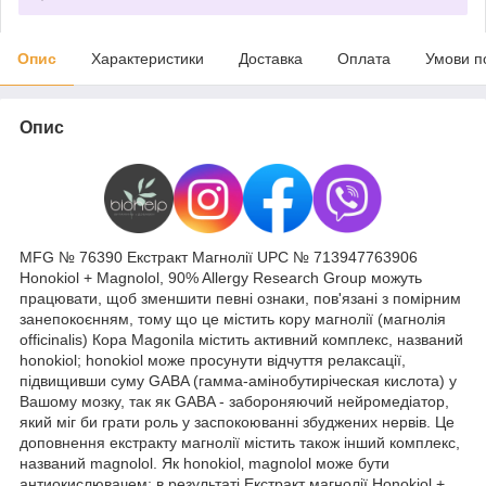
Опис
Характеристики
Доставка
Оплата
Умови п
Опис
MFG № 76390 Екстракт Магнолії UPC № 713947763906
Honokiol + Magnolol, 90% Allergy Research Group можуть
працювати, щоб зменшити певні ознаки, пов'язані з помірним
занепокоєнням, тому що це містить кору магнолії (магнолія
officinalis) Кора Magonila містить активний комплекс, названий
honokiol; honokiol може просунути відчуття релаксації,
підвищивши суму GABA (гамма-амінобутиріческая кислота) у
Вашому мозку, так як GABA - забороняючий нейромедіатор,
який міг би грати роль у заспокоюванні збуджених нервів. Це
доповнення екстракту магнолії містить також інший комплекс,
названий magnolol. Як honokiol‚ magnolol може бути
антиокислювачем; в результаті Екстракт магнолії Honokiol +