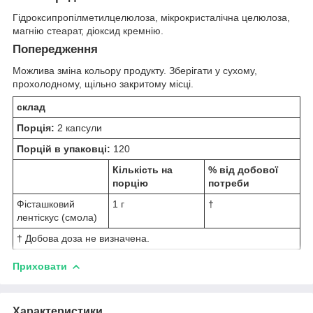
Гідроксипропілметилцелюлоза, мікрокристалічна целюлоза,
магнію стеарат, діоксид кремнію.
Попередження
Можлива зміна кольору продукту. Зберігати у сухому,
прохолодному, щільно закритому місці.
склад
Порція:
2 капсули
Порцій в упаковці:
120
Кількість на
% від добової
порцію
потреби
Фісташковий
1 г
†
лентіскус (смола)
† Добова доза не визначена.
Приховати
Характеристики