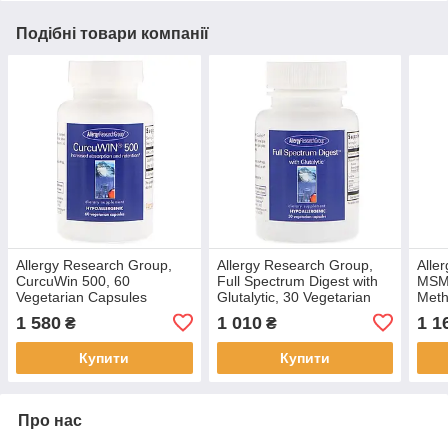
Подібні товари компанії
Allergy Research Group,
Allergy Research Group,
Alle
CurcuWin 500, 60
Full Spectrum Digest with
MS
Vegetarian Capsules
Glutalytic, 30 Vegetarian
Meth
BX039
Capsules BX041
150 
1 580
1 010
1 1
₴
₴
BX0
Купити
Купити
Про нас