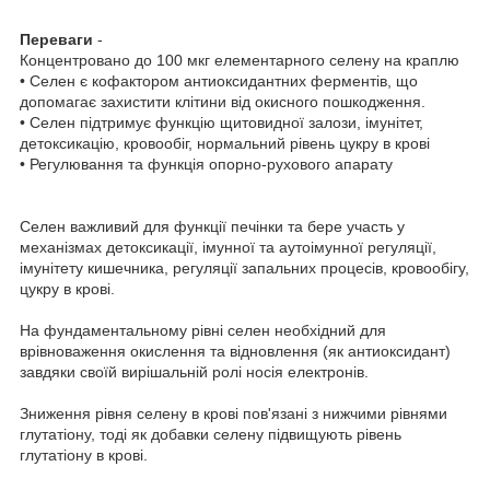
Переваги
-
Концентровано до 100 мкг елементарного селену на краплю
• Селен є кофактором антиоксидантних ферментів, що
допомагає захистити клітини від окисного пошкодження.
• Селен підтримує функцію щитовидної залози, імунітет,
детоксикацію, кровообіг, нормальний рівень цукру в крові
• Регулювання та функція опорно-рухового апарату
Селен важливий для функції печінки та бере участь у
механізмах детоксикації, імунної та аутоімунної регуляції,
імунітету кишечника, регуляції запальних процесів, кровообігу,
цукру в крові.
На фундаментальному рівні селен необхідний для
врівноваження окислення та відновлення (як антиоксидант)
завдяки своїй вирішальній ролі носія електронів.
Зниження рівня селену в крові пов'язані з нижчими рівнями
глутатіону, тоді як добавки селену підвищують рівень
глутатіону в крові.