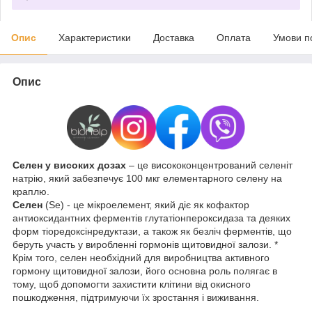
Опис
Характеристики
Доставка
Оплата
Умови п
Опис
Селен у високих дозах
– це висококонцентрований селеніт
натрію, який забезпечує 100 мкг елементарного селену на
краплю.
Селен
(Se) - це мікроелемент, який діє як кофактор
антиоксидантних ферментів глутатіонпероксидаза та деяких
форм тіоредоксінредуктази, а також як безліч ферментів, що
беруть участь у виробленні гормонів щитовидної залози. *
Крім того, селен необхідний для виробництва активного
гормону щитовидної залози, його основна роль полягає в
тому, щоб допомогти захистити клітини від окисного
пошкодження, підтримуючи їх зростання і виживання.