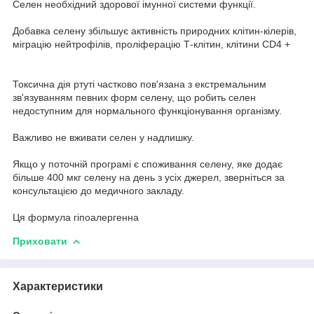
Селен необхідний здорової імунної системи функції.
Добавка селену збільшує активність природних клітин-кілерів,
міграцію нейтрофілів, проліферацію Т-клітин, клітини CD4 +
Токсична дія ртуті частково пов'язана з екстремальним
зв'язуванням певних форм селену, що робить селен
недоступним для нормального функціонування організму.
Важливо не вживати селен у надлишку.
Якщо у поточній програмі є споживання селену, яке додає
більше 400 мкг селену на день з усіх джерел, зверніться за
консультацією до медичного закладу.
Ця формула гіпоалергенна
Приховати
Характеристики