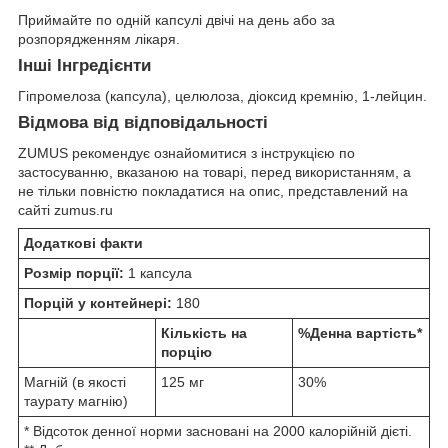
Приймайте по одній капсулі двічі на день або за
розпорядженням лікаря.
Інші Інгредієнти
Гіпромелоза (капсула), целюлоза, діоксид кремнію, 1-лейцин.
Відмова від відповідальності
ZUMUS рекомендує ознайомитися з інструкцією по
застосуванню, вказаною на товарі, перед використанням, а
не тільки повністю покладатися на опис, представлений на
сайті zumus.ru
Додаткові факти
Розмір порції:
1 капсула
Порцій у контейнері:
180
Кількість на
%Денна вартість*
порцію
Магній (в якості
125 мг
30%
таурату магнію)
* Відсоток денної норми засновані на 2000 калорійній дієті.