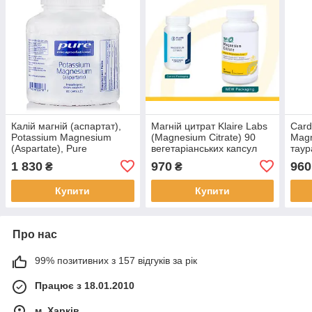
Калій магній (аспартат),
Магній цитрат Klaire Labs
Card
Potassium Magnesium
(Magnesium Citrate) 90
Magn
(Aspartate), Pure
вегетаріанських капсул
таур
Encapsulations, 180 капсул
BX123
веге
1 830
970
960
₴
₴
BX672
BX5
Купити
Купити
Про нас
99% позитивних з 157 відгуків за рік
Працює з 18.01.2010
м. Харків