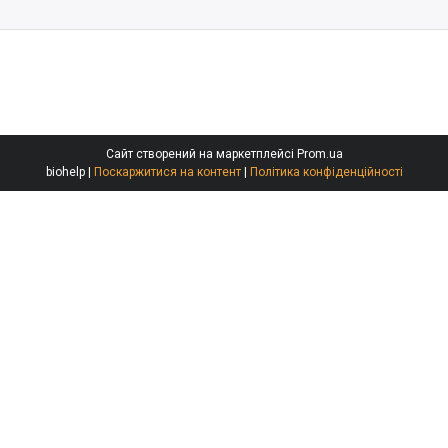
Сайт створений на маркетплейсі
Prom.ua
biohelp |
Поскаржитися на контент
|
Політика конфіденційності