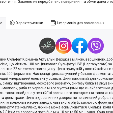
Законом не передбачено повернення та обмін даного то
с
Характеристики
Інформація для замовлення
вий Сульфат Кіркмена Актуальні Вершки є м'якою, вершковою, до
сією, що містить 100 мг Цинкового Сульфату USP (Heptahydrate) за
алентно 22 мг елементного цинку. Цинк присутній у кожній клітині в т
 ніж 200 ферментів. Насправді цинк залучений у більше ферментати
інший мінеральний елемент у ссавців. Цинк важливий для нормально
у, смаку, відтворення, мозкового розвитку, синтезу білка та лікува
 - молюсок, риба та червоне м'ясо з устрицями, що є найбагатшим
сть також знайдена у певній їжі рослинного походження, такої як ціл
 та деякі трави. Цинк від рослинних джерел не поглинений добре, то
анням волокна в насінні заводу, названого phytic кислотою формув
вий-phytate комплекс, який не може асимілюватися. Скільки і коли
м? Дітям та дорослим потрібно між 10 мг та 50 мг щодня. Хоча ден