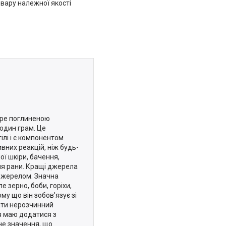
вару належної якості
бре поглиненою
 один грам. Це
ілі і є компонентом
вних реакцій, ніж будь-
ї шкіри, бачення,
ння рани. Кращі джерела
 джерелом. Значна
е зерно, боби, горіхи,
му що він зобов'язує зі
ати нерозчинний
 я маю додатися з
не значення, що