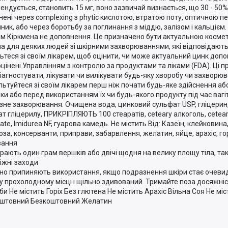
ендується, становить 15 мг, воно зазвичай визнається, що 30 - 50%
нені через complexing з phytic кислотою, втратою поту, оптичною 
ник, або через боротьбу за поглинання з міддю, залізом і кальцієм.
м Кіркмена не доповнення. Це призначено бути актуальною космет
на для деяких людей зі шкірними захворюваннями, які відповідають
ьтеся зі своїм лікарем, щоб оцінити, чи може актуальний цинк допо
оцінені Управлінням з контролю за продуктами та ліками (FDA). Ці п
іагностувати, лікувати чи вилікувати будь-яку хворобу чи захворюв
льтуйтеся зі своїм лікарем перш ніж почати будь-яке здійснення аб
ки або перед використанням їх чи будь-якого продукту під час вагіт
зне захворювання. Очищена вода, цинковий сульфат USP, гліцерин, г
ат гліцерилу, ПРИКРІПЛЯЮТЬ 100 стеаратів, ceteary алкоголь, cetear
ate, Imidurea NF, гуарова камедь. Не містить Від: Казеїн, клейковина
оза, консерванти, приправи, забарвлення, желатин, яйце, арахіс, го
вання
рають один грам вершків або двічі щодня на велику площу тіла, тако
іжні заходи
но припиняють використання, якщо подразнення шкіри стає очевид
у прохолодному місці і щільно здивований. Тримайте поза досяжніст
би Не містить Горіх Без глютена Не містить Арахіс Вільна Соя Не мі
штовний Безкоштовний Желатин