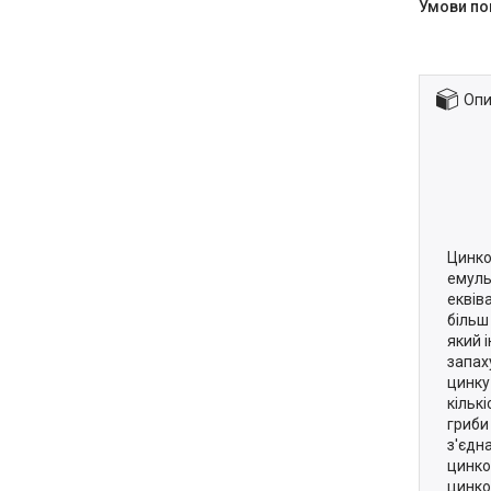
Опи
Цинко
емуль
еквів
більш
який 
запах
цинку
кількі
гриби
з'єдн
цинко
цинко