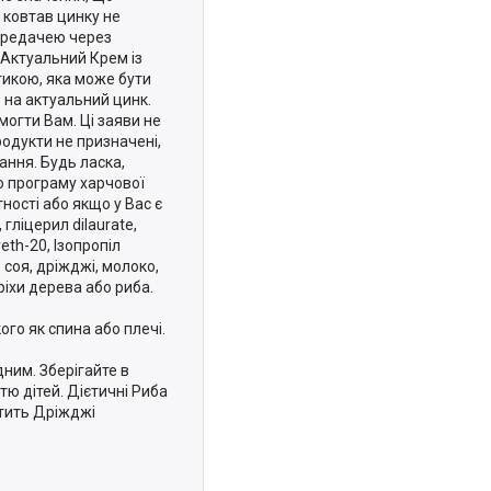
 ковтав цинку не
передачею через
 Актуальний Крем із
икою, яка може бути
 на актуальний цинк.
могти Вам. Ці заяви не
родукти не призначені,
ання. Будь ласка,
о програму харчової
ності або якщо у Вас є
ліцерил dilaurate,
eth-20, Ізопропіл
, соя, дріжджі, молоко,
ріхи дерева або риба.
го як спина або плечі.
ним. Зберігайте в
ю дітей. Дієтичні Риба
стить Дріжджі