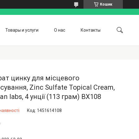
Кошик
Товары и услуги
О нас
Контакты
ат цинку для місцевого
сування, Zinc Sulfate Topical Cream,
an labs, 4 унції (113 грам) BX108
наявності
Код:
1451614108
₴