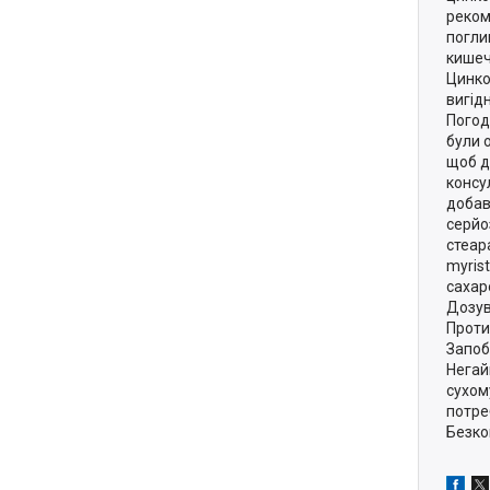
реком
погли
кишеч
Цинко
вигід
Погод
були 
щоб д
консу
добав
серйо
стеар
myrist
сахар
Дозу
Проти
Запоб
Негай
сухом
потре
Безко