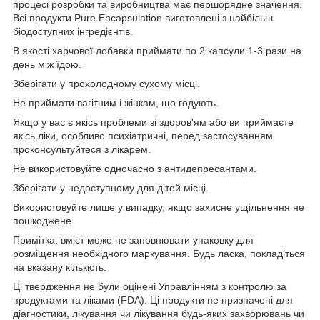
процесі розробки та виробництва має першорядне значення.
Всі продукти Pure Encapsulation виготовлені з найбільш
біодоступних інгредієнтів.
В якості харчової добавки приймати по 2 капсули 1-3 рази на
день між їдою.
Зберігати у прохолодному сухому місці.
Не приймати вагітним і жінкам, що годують.
Якщо у вас є якісь проблеми зі здоров'ям або ви приймаєте
якісь ліки, особливо психіатричні, перед застосуванням
проконсультуйтеся з лікарем.
Не використовуйте одночасно з антидепресантами.
Зберігати у недоступному для дітей місці.
Використовуйте лише у випадку, якщо захисне ущільнення не
пошкоджене.
Примітка: вміст може не заповнювати упаковку для
розміщення необхідного маркування. Будь ласка, покладіться
на вказану кількість.
Ці твердження не були оцінені Управлінням з контролю за
продуктами та ліками (FDA). Ці продукти не призначені для
діагностики, лікування чи лікування будь-яких захворювань чи