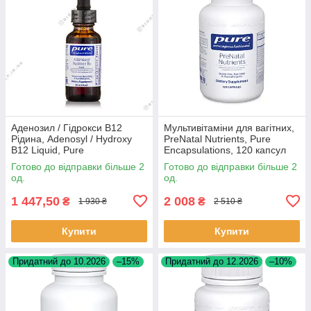
Аденозил / Гідрокси B12
Мультивітаміни для вагітних,
Рідина, Adenosyl / Hydroxy
PreNatal Nutrients, Pure
B12 Liquid, Pure
Encapsulations, 120 капсул
Encapsulations, 1 мл Оз (30
BX767
Готово до відправки більше 2
Готово до відправки більше 2
мл) BX110
од.
од.
1 447,50
2 008
₴
₴
1 930 ₴
2 510 ₴
Купити
Купити
Придатний до 10.2026
–15%
Придатний до 12.2026
–10%