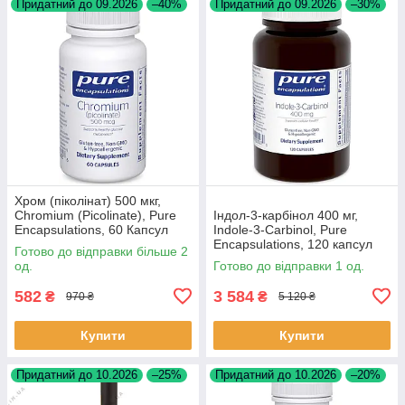
Придатний до 09.2026
–40%
Придатний до 09.2026
–30%
Хром (піколінат) 500 мкг,
Chromium (Picolinate), Pure
Індол-3-карбінол 400 мг,
Encapsulations, 60 Капсул
Indole-3-Carbinol, Pure
BX198
Encapsulations, 120 капсул
Готово до відправки більше 2
BX004
од.
Готово до відправки 1 од.
582
3 584
₴
₴
970 ₴
5 120 ₴
Купити
Купити
Придатний до 10.2026
–25%
Придатний до 10.2026
–20%