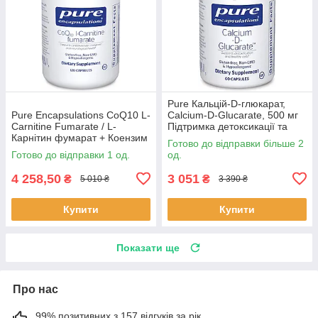
Pure Кальцій-D-глюкарат,
Pure Encapsulations CoQ10 L-
Calcium-D-Glucarate, 500 мг
Carnitine Fumarate / L-
Підтримка детоксикації та
Карнітин фумарат + Коензим
здоров’я печінки 60 капс
Готово до відправки більше 2
Q10 120 капсул BX190
BX131
Готово до відправки 1 од.
од.
4 258,50
3 051
₴
₴
5 010 ₴
3 390 ₴
Купити
Купити
Показати ще
Про нас
99% позитивних з 157 відгуків за рік