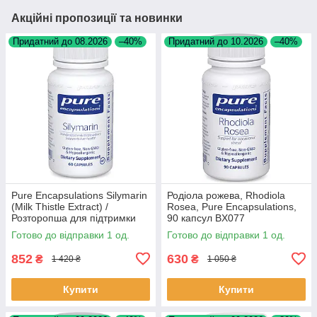
Акційні пропозиції та новинки
Придатний до 08.2026
–40%
Придатний до 10.2026
–40%
Pure Encapsulations Silymarin
Родіола рожева, Rhodiola
(Milk Thistle Extract) /
Rosea, Pure Encapsulations,
Розторопша для підтримки
90 капсул BX077
печінки 60 капсул BX074
Готово до відправки 1 од.
Готово до відправки 1 од.
852
630
₴
₴
1 420 ₴
1 050 ₴
Купити
Купити