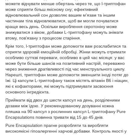
можете відчувати менше обертань через те, що l-триптофан
може сприяти більш якісному сну; ефективний
відновлювальний сон дозволяє вашим м'язам та іншим
частинам тіла відновлюватися, щоб ви могли почуватися
краще весь день. Оскільки вироблення серотоніну може
знижуватися з віком, добавки L-триптофану можуть знімати
втому, пов'язану з процесом старіння.
Крім того, l-триптофан може допомогти вам розслабитися та
сприяти здоровій емоційній обробці. Жінки можуть отримати
особливо суттєві переваги, особливо в цей час місяця: у вас
може бути більше шансів на позитивний настрій, переважно
через зниження дратівливості під час менструального циклу.
Нарешті, триптофан може допомогти зменшити іноді потяг до
їжі. Ці капсули L-триптофану також містять вітамін B6 і ніацин,
які є кофакторами, які можуть підтримувати засвоєння
основного інгредієнта.
Приймати від двох до шести капсул на день, розділеними
дозами між їдою. У рекомендованому дозуванні кожна
пляшка на 90 капсул з рослинних капсул L-триптофану Pure
Encapsulations повинна тривати від 15 до 45 днів.
Pure Encapsulation прагне розробляти та виробляти
високоякісні гіпоалергенні харчові добавки. Контроль якості у