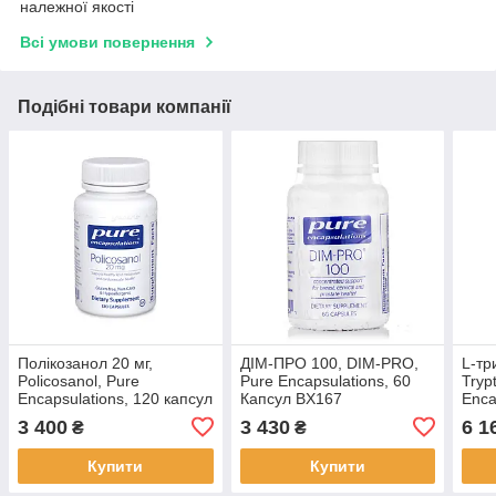
належної якості
Всі умови повернення
Подібні товари компанії
Полікозанол 20 мг,
ДІМ-ПРО 100, DIM-PRO,
L-тр
Policosanol, Pure
Pure Encapsulations, 60
Tryp
Encapsulations, 120 капсул
Капсул BX167
Enca
BX029
BX0
3 400
3 430
6 1
₴
₴
Купити
Купити