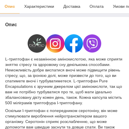
Опис
Характеристики
Доставка
Оплата
Умови п
Опис
L-триптофан є незамінною амінокислотою, яка може сприяти
зняттю стресу та здоровому сну декількома способами.
Неможливість добре виспатися вночі може підвищити рівень
стресу, що, за іронією долі, може призвести до того, що ви
спатимете вночі і турбуватиметеся. L-триптофан Pure
Encapsulations є зручним джерелом цієї амінокислоти, так що
вам не потрібно турбуватися про те, щоб мати ідеально
збалансовану дієту кожен день, також. Кожна капсула містить
500 міліграмів триптофура l-триптофану.
Оскільки l-триптофан є попередником серотоніну, він може
стимулювати вироблення нейротрансмітером вашого
організму. Серотонін сприяє розслабленню, що може
допомогти вам швидше заснути та довше спати. Ви також