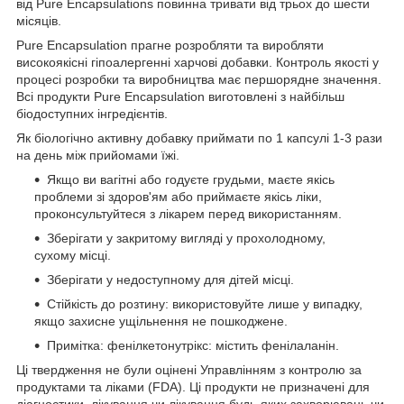
від Pure Encapsulations повинна тривати від трьох до шести
місяців.
Pure Encapsulation прагне розробляти та виробляти
високоякісні гіпоалергенні харчові добавки. Контроль якості у
процесі розробки та виробництва має першорядне значення.
Всі продукти Pure Encapsulation виготовлені з найбільш
біодоступних інгредієнтів.
Як біологічно активну добавку приймати по 1 капсулі 1-3 рази
на день між прийомами їжі.
Якщо ви вагітні або годуєте грудьми, маєте якісь
проблеми зі здоров'ям або приймаєте якісь ліки,
проконсультуйтеся з лікарем перед використанням.
Зберігати у закритому вигляді у прохолодному,
сухому місці.
Зберігати у недоступному для дітей місці.
Стійкість до розтину: використовуйте лише у випадку,
якщо захисне ущільнення не пошкоджене.
Примітка: фенілкетонутрікс: містить фенілаланін.
Ці твердження не були оцінені Управлінням з контролю за
продуктами та ліками (FDA). Ці продукти не призначені для
діагностики, лікування чи лікування будь-яких захворювань чи