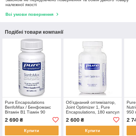
належної якості
Всі умови повернення
Подібні товари компанії
Pure Encapsulations
Об'єднаний оптимізатор,
Pure
BenfoMax / Бенфомакс
Joint Optimizer 1, Pure
Nutr
Вітамін B1 Тіамін 90
Encapsulations, 180 капсул
950 
капсул BX532
BX424
муль
2 690
2 600
2 7
₴
₴
BX0
Купити
Купити