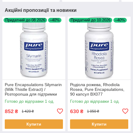
Акційні пропозиції та новинки
Придатний до 08.2026
–40%
Придатний до 10.2026
–40%
Pure Encapsulations Silymarin
Родіола рожева, Rhodiola
(Milk Thistle Extract) /
Rosea, Pure Encapsulations,
Розторопша для підтримки
90 капсул BX077
печінки 60 капсул BX074
Готово до відправки 1 од.
Готово до відправки 1 од.
852
630
₴
₴
1 420 ₴
1 050 ₴
Купити
Купити