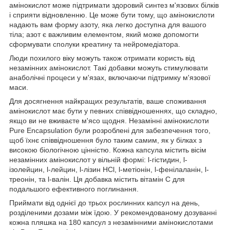
амінокислот може підтримати здоровий синтез м'язових білків
і сприяти відновленню. Це може бути тому, що амінокислоти
надають вам форму азоту, яка легко доступна для вашого
тіла; азот є важливим елементом, який може допомогти
сформувати сполуки креатину та нейромедіатора.
Люди похилого віку можуть також отримати користь від
незамінних амінокислот. Такі добавки можуть стимулювати
анаболічні процеси у м'язах, включаючи підтримку м'язової
маси.
Для досягнення найкращих результатів, ваше споживання
амінокислот має бути у певних співвідношеннях, що складно,
якщо ви не вживаєте м'ясо щодня. Незамінні амінокислоти
Pure Encapsulation були розроблені для забезпечення того,
щоб їхнє співвідношення було таким самим, як у білках з
високою біологічною цінністю. Кожна капсула містить вісім
незамінних амінокислот у вільній формі: l-гістидин, l-
ізолейцин, l-лейцин, l-лізин HCl, l-метіонін, l-фенілаланін, l-
треонін, та l-валін. Ця добавка містить вітамін С для
подальшого ефективного поглинання.
Приймати від однієї до трьох рослинних капсул на день,
розділеними дозами між їдою. У рекомендованому дозуванні
кожна пляшка на 180 капсул з незамінними амінокислотами