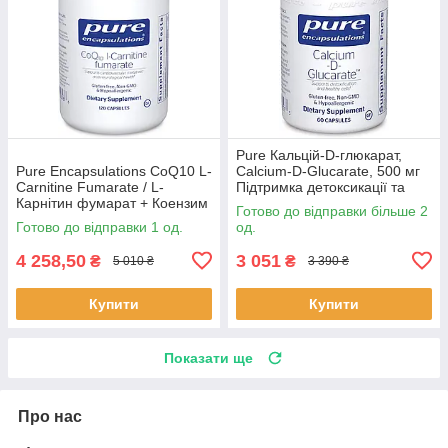
Pure Кальцій-D-глюкарат,
Pure Encapsulations CoQ10 L-
Calcium-D-Glucarate, 500 мг
Carnitine Fumarate / L-
Підтримка детоксикації та
Карнітин фумарат + Коензим
здоров’я печінки 60 капс
Готово до відправки більше 2
Q10 120 капсул BX190
BX131
Готово до відправки 1 од.
од.
4 258,50
3 051
₴
₴
5 010 ₴
3 390 ₴
Купити
Купити
Показати ще
Про нас