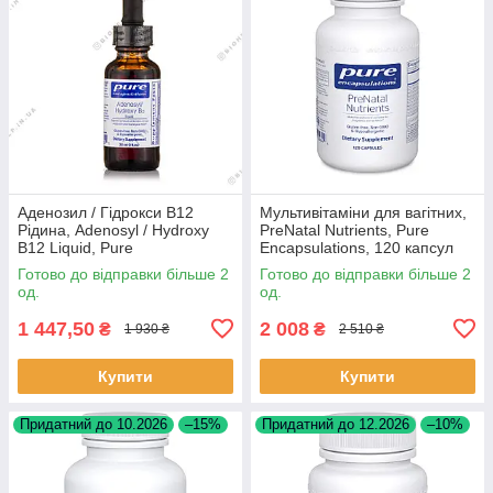
Аденозил / Гідрокси B12
Мультивітаміни для вагітних,
Рідина, Adenosyl / Hydroxy
PreNatal Nutrients, Pure
B12 Liquid, Pure
Encapsulations, 120 капсул
Encapsulations, 1 мл Оз (30
BX767
Готово до відправки більше 2
Готово до відправки більше 2
мл) BX110
од.
од.
1 447,50
2 008
₴
₴
1 930 ₴
2 510 ₴
Купити
Купити
Придатний до 10.2026
–15%
Придатний до 12.2026
–10%