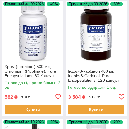
Придатний до 09.2026
–40%
Придатний до 09.2026
–30%
Хром (піколінат) 500 мкг,
Chromium (Picolinate), Pure
Індол-3-карбінол 400 мг,
Encapsulations, 60 Капсул
Indole-3-Carbinol, Pure
BX198
Encapsulations, 120 капсул
Готово до відправки більше 2
BX004
од.
Готово до відправки 1 од.
582
3 584
₴
₴
970 ₴
5 120 ₴
Купити
Купити
Придатний до 10.2026
–25%
Придатний до 10.2026
–20%