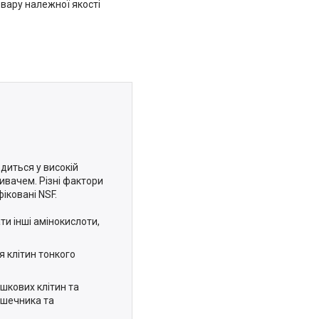
вару належної якості
одиться у високій
живачем.
Різні фактори
іковані NSF.
и інші амінокислоти,
я клітин тонкого
шкових клітин та
ишечника та