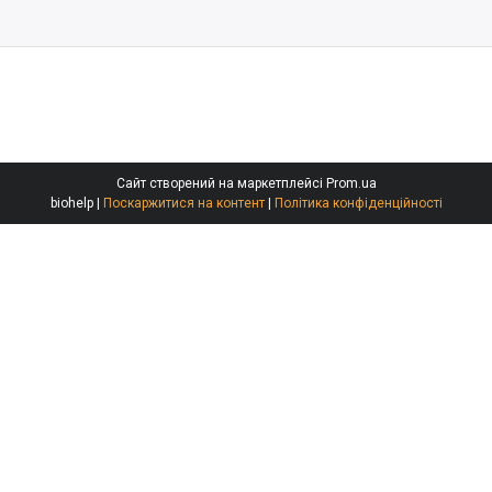
Сайт створений на маркетплейсі
Prom.ua
biohelp |
Поскаржитися на контент
|
Політика конфіденційності