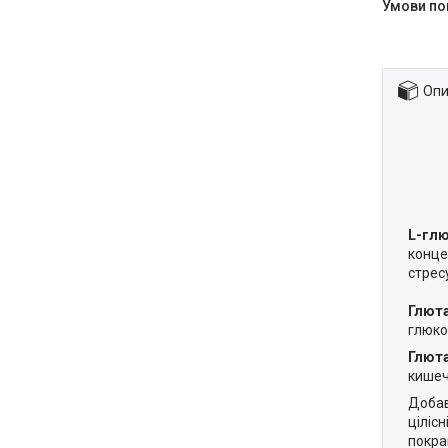
Опи
L-гл
конце
стрес
Глют
глюкоз
Глют
кишеч
Добав
ціліс
покра