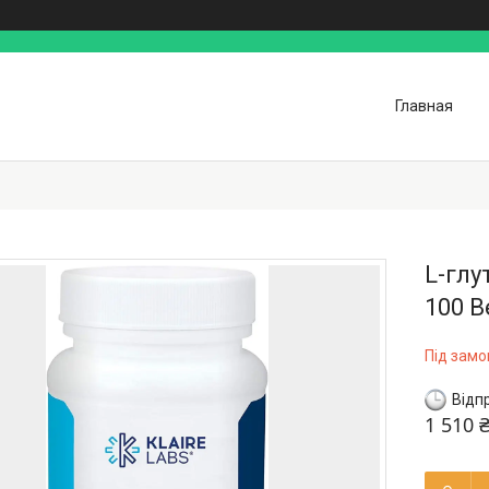
Главная
L-глу
100 В
Під зам
Відп
1 510 