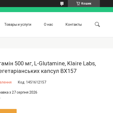
Кошик
Товары и услуги
О нас
Контакты
тамін 500 мг, L-Glutamine, Klaire Labs,
егетаріанських капсул BX157
овлення
Код:
1451612157
равка з 27 серпня 2026
₴