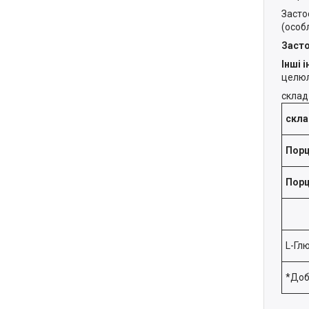
Засто
(особ
Заст
Інші 
целюл
склад
скл
Порц
Порц
L-Гл
*Доб