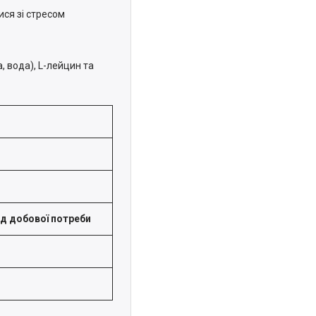
ися зі стресом
 вода), L-лейцин та
ід добової потреби