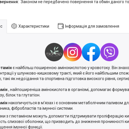
Законом не передбачено повернення та обмін даного то
с
Характеристики
Інформація для замовлення
ютамін
є найбільш поширеною амінокислотою у кровотоку.
Він знах
нтрації у шлунково-кишковому тракті, який є його найбільшим спо
у, такі як недоїдання та спортивна підготовка високого рівня, сертиф
амін
, найпоширеніша амінокислота в організмі, допомагає формуват
у, білок та глутатіон.
амін
накопичується в м'язах і є основним метаболічним паливом дл
ника, фібробластів та імунної системи.
ки з глютаміном можуть допомогти підтримувати проліферацію ки
ність слизової оболонки, що призводить до зниження проникності к
щення імунної функції.