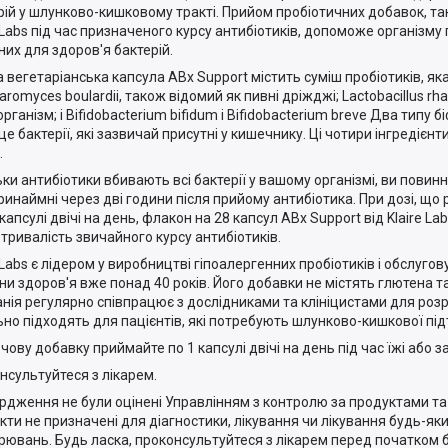
рій у шлунково-кишковому тракті. Прийом пробіотичних добавок, та
e Labs під час призначеного курсу антибіотиків, допоможе організм
них для здоров'я бактерій.
 вегетаріанська капсула ABx Support містить суміш пробіотиків, як
aromyces boulardii, також відомий як пивні дріжджі; Lactobacillus r
рганізм; і Bifidobacterium bifidum і Bifidobacterium breve Два типу б
 це бактерії, які зазвичай присутні у кишечнику. Ці чотири інгредієн
.
ьки антибіотики вбивають всі бактерії у вашому організмі, ви повин
ринаймні через дві години після прийому антибіотика. При дозі, що
капсулі двічі на день, флакон на 28 капсул ABx ​​Support від Klaire L
 тривалість звичайного курсу антибіотиків.
e Labs є лідером у виробництві гіпоалергенних пробіотиків і обслуго
ни здоров'я вже понад 40 років. Його добавки не містять глютена т
нія регулярно співпрацює з дослідниками та клініцистами для розр
ьно підходять для пацієнтів, які потребують шлунково-кишкової пі
рчову добавку приймайте по 1 капсулі двічі на день під час їжі або 
нсультуйтеся з лікарем.
ердження не були оцінені Управлінням з контролю за продуктами та 
кти не призначені для діагностики, лікування чи лікування будь-я
рювань. Будь ласка, проконсультуйтеся з лікарем перед початком 