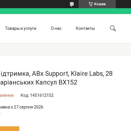
Кошик
Товары и услуги
О нас
Контакты
ідтримка, ABx Support, Klaire Labs, 28
аріанських Капсул BX152
овлення
Код:
1451612152
равка з 27 серпня 2026
₴