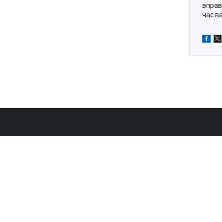
вправ
час в