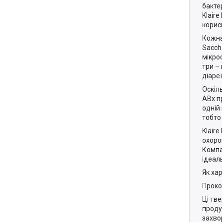
бакте
Klair
корис
Кожна
Sacch
мікроо
три –
діареї
Оскіл
ABx п
одній 
тобто
Klair
охоро
Компа
ідеал
Як ха
Проко
Ці тв
проду
захво