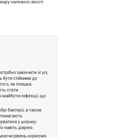
вару належної якості
трібно закінчити їх усі,
ь бути стійкими до
того, як пляшка
уть стати
 майбутні інфекції, що
рі бактерії, а також
допомагають
чуватися у шлунку;
о навіть діарею.
имуючи рівень корисних