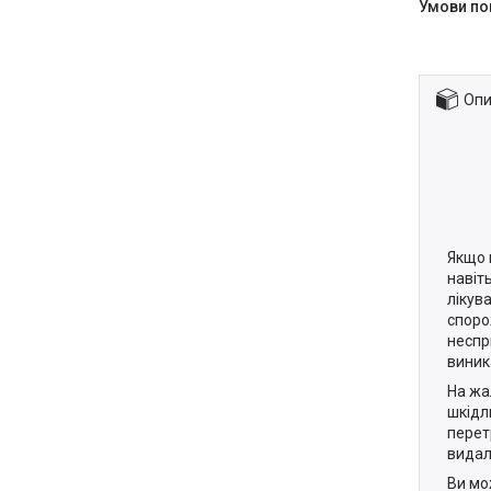
Опи
Якщо 
навіт
лікув
споро
неспр
виник
На жа
шкідл
перет
видал
Ви мо