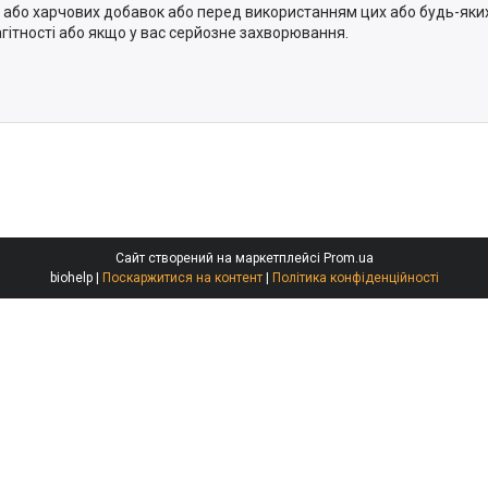
 або харчових добавок або перед використанням цих або будь-яких
агітності або якщо у вас серйозне захворювання.
Сайт створений на маркетплейсі
Prom.ua
biohelp |
Поскаржитися на контент
|
Політика конфіденційності