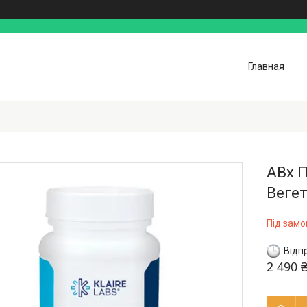
Главная
ABx П
Вегет
Під зам
Відп
2 490 