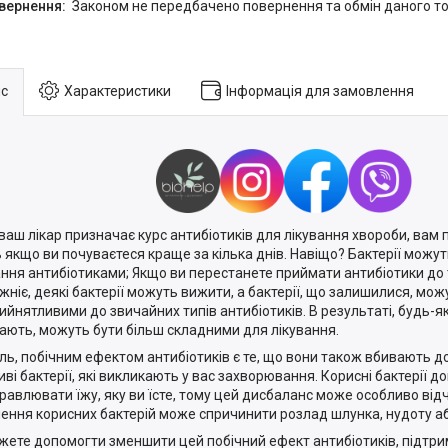
Законом не передбачено повернення та обмін даного то
с
Характеристики
Інформація для замовлення
ваш лікар призначає курс антибіотиків для лікування хвороби, вам по
ь якщо ви почуваєтеся краще за кілька днів. Навіщо? Бактерії можут
ання антибіотиками; Якщо ви перестанете приймати антибіотики до 
жніє, деякі бактерії можуть вижити, а бактерії, що залишилися, мож
ийнятливими до звичайних типів антибіотиків. В результаті, будь-які
ають, можуть бути більш складними для лікування.
ль, побічним ефектом антибіотиків є те, що вони також вбивають доб
иві бактерії, які викликають у вас захворювання. Корисні бактерії 
равлювати їжу, яку ви їсте, тому цей дисбаланс може особливо від
ення корисних бактерій може спричинити розлад шлунка, нудоту аб
жете допомогти зменшити цей побічний ефект антибіотиків, підтр