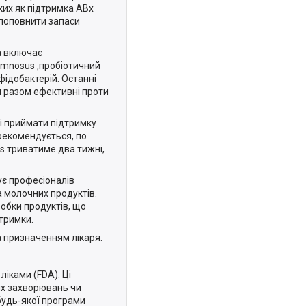
ких як підтримка ABx
у поповнити запаси
а включає
hamnosus ‚пробіотичний
іфідобактерій. Останні
ти разом ефективні проти
ні приймати підтримку
 рекомендується, по
abs триватиме два тижні,
вує професіоналів
а молочних продуктів.
обки продуктів, що
дтримки.
за призначенням лікаря.
ліками (FDA). Ці
ких захворювань чи
будь-якої програми