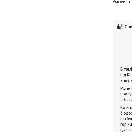
Опи
Вітам
від K
альфа
Pure-
просу
d-бета
Кожна
біодо
він бу
горіх
цього