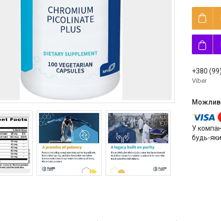
+380 (99
Viber
У компан
будь-яки