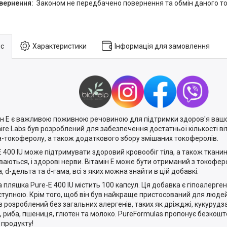
Законом не передбачено повернення та обмін даного то
с
Характеристики
Інформація для замовлення
ін Е є важливою поживною речовиною для підтримки здоров'я вашого
laire Labs був розроблений для забезпечення достатньої кількості ві
-токоферолу, а також додаткового збору змішаних токоферолів.
E 400 IU може підтримувати здоровий кровообіг тіла, а також ткани
ваються, і здорові нерви. Вітамін Е може бути отриманий з токоферо
, d-дельта та d-гама, всі з яких можна знайти в цій добавкі.
 пляшка Pure-E 400 IU містить 100 капсул. Ця добавка є гіпоалерге
ступною. Крім того, щоб він був найкраще пристосований для людей
в розроблений без загальних алергенів, таких як дріжджі, кукурудза,
и, риба, пшениця, глютен та молоко. PureFormulas пропонує безкош
 продукту!