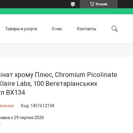
Кошик
Товары и услуги
О нас
Контакты
інат хрому Плюс, Chromium Picolinate
 Klaire Labs, 100 Вегетаріанських
ул BX134
овлення
Код:
1451612134
равка з 29 серпня 2026
₴