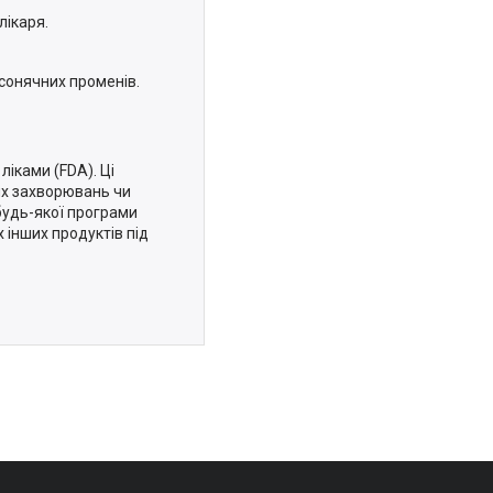
лікаря.
 сонячних променів.
ліками (FDA). Ці
ких захворювань чи
будь-якої програми
 інших продуктів під