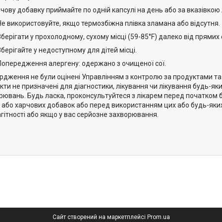
рчову добавку приймайте по одній капсулі на день або за вказівкою 
Не використовуйте, якщо термозбіжна плівка зламана або відсутня.
Зберігати у прохолодному, сухому місці (59-85°F) далеко від прямих
Зберігайте у недоступному для дітей місці.
Попередження алергену: одержано з очищеної сої.
ердження не були оцінені Управлінням з контролю за продуктами та 
кти не призначені для діагностики, лікування чи лікування будь-я
рювань. Будь ласка, проконсультуйтеся з лікарем перед початком 
 або харчових добавок або перед використанням цих або будь-яких
агітності або якщо у вас серйозне захворювання.
Сайт створений на маркетплейсі
Prom.ua