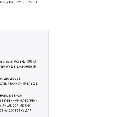
вару належної якості
 тіла. Pure-E 400 IU
таміну Е з джерела d-
ни, що добре
лів, таких як d-альфа,
нною, а також
 з певними алергіями,
 яйця, соя, арахіс,
товну доставку для