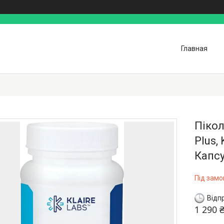
Главная
Пікол
Plus,
Капс
Під зам
Відп
1 290 