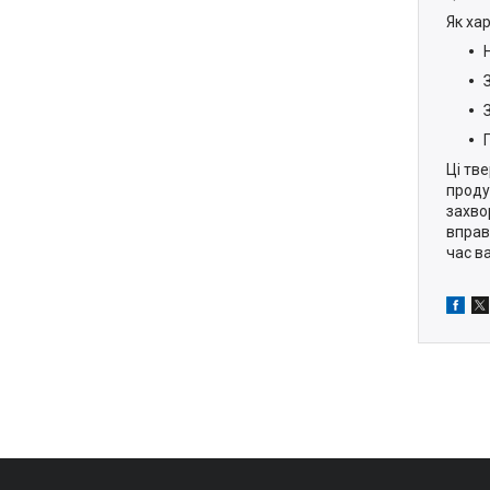
Як ха
Ці тв
проду
захво
вправ
час в